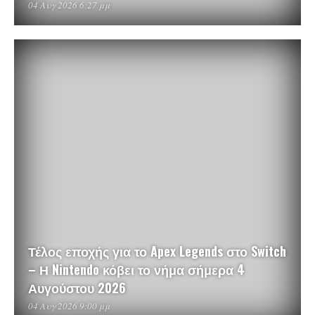
04 Αυγ 2026 6:27 μμ
Τέλος εποχής για το Apex Legends στο Switch
– Η Nintendo κόβει το νήμα σήμερα 4
Αυγούστου 2026
04 Αυγ 2026 9:00 μμ