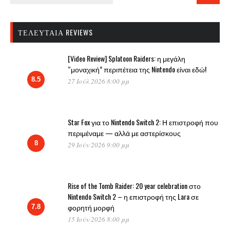
ΤΕΛΕΥΤΑΊΑ REVIEWS
[Video Review] Splatoon Raiders: η μεγάλη
“μοναχική” περιπέτεια της Nintendo είναι εδώ!
8.5
27 Ιούλ 2026 8:00 μμ
Star Fox για το Nintendo Switch 2: Η επιστροφή που
περιμέναμε — αλλά με αστερίσκους
8
29 Ιούν 2026 9:00 μμ
Rise of the Tomb Raider: 20 year celebration στο
Nintendo Switch 2 – η επιστροφή της Lara σε
φορητή μορφή
7.8
15 Ιούν 2026 8:00 μμ