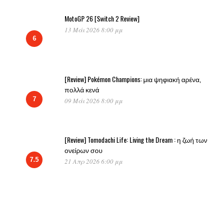
MotoGP 26 [Switch 2 Review]
13 Μάι 2026 8:00 μμ
6
[Review] Pokémon Champions: μια ψηφιακή αρένα,
πολλά κενά
7
09 Μάι 2026 8:00 μμ
[Review] Tomodachi Life: Living the Dream : η ζωή των
ονείρων σου
7.5
21 Απρ 2026 6:00 μμ