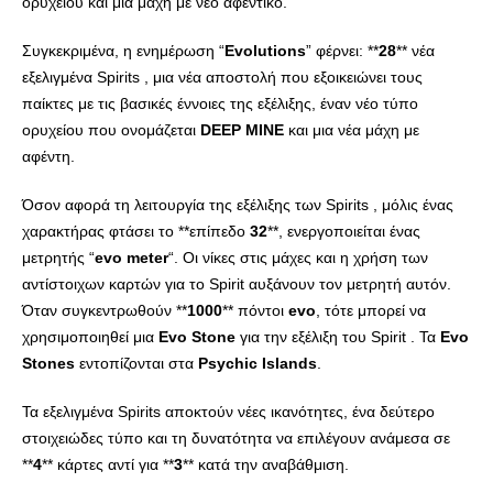
ορυχείου και μια μάχη με νέο αφεντικό.
Συγκεκριμένα, η ενημέρωση “
Evolutions
” φέρνει: **
28
** νέα
εξελιγμένα Spirits , μια νέα αποστολή που εξοικειώνει τους
παίκτες με τις βασικές έννοιες της εξέλιξης, έναν νέο τύπο
ορυχείου που ονομάζεται
DEEP
MINE
και μια νέα μάχη με
αφέντη.
Όσον αφορά τη λειτουργία της εξέλιξης των Spirits , μόλις ένας
χαρακτήρας φτάσει το **επίπεδο
32
**, ενεργοποιείται ένας
μετρητής “
evo
meter
“. Οι νίκες στις μάχες και η χρήση των
αντίστοιχων καρτών για το Spirit αυξάνουν τον μετρητή αυτόν.
Όταν συγκεντρωθούν **
1000
** πόντοι
evo
, τότε μπορεί να
χρησιμοποιηθεί μια
Evo
Stone
για την εξέλιξη του Spirit . Τα
Evo
Stones
εντοπίζονται στα
Psychic
Islands
.
Τα εξελιγμένα Spirits αποκτούν νέες ικανότητες, ένα δεύτερο
στοιχειώδες τύπο και τη δυνατότητα να επιλέγουν ανάμεσα σε
**
4
** κάρτες αντί για **
3
** κατά την αναβάθμιση.