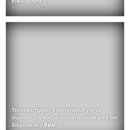
κυκλοφορία
07 Αυγ 2026 6:00 μμ
Τέσσερις ήρωες επιστρέφουν για να
σώσουν τον κόσμο που απειλείται από τον
δαίμονα-θεό Balor