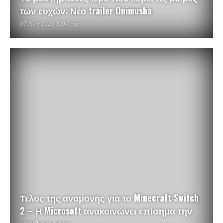
των ευχών: Νέο trailer Onimusha
07 Αυγ 2026 8:00 πμ
Τέλος της αναμονής για το Minecraft Switch
2 – Η Microsoft ανακοινώνει επίσημα την