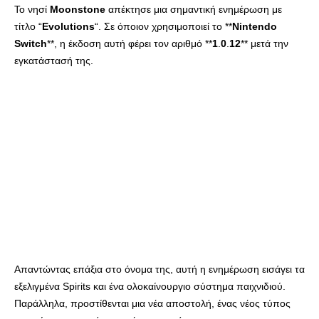
Το νησί
Moonstone
απέκτησε μια σημαντική ενημέρωση με
τίτλο “
Evolutions
“. Σε όποιον χρησιμοποιεί το **
Nintendo
Switch
**, η έκδοση αυτή φέρει τον αριθμό **
1
.
0
.
12
** μετά την
εγκατάστασή της.
Απαντώντας επάξια στο όνομα της, αυτή η ενημέρωση εισάγει τα
εξελιγμένα Spirits και ένα ολοκαίνουργιο σύστημα παιχνιδιού.
Παράλληλα, προστίθενται μια νέα αποστολή, ένας νέος τύπος