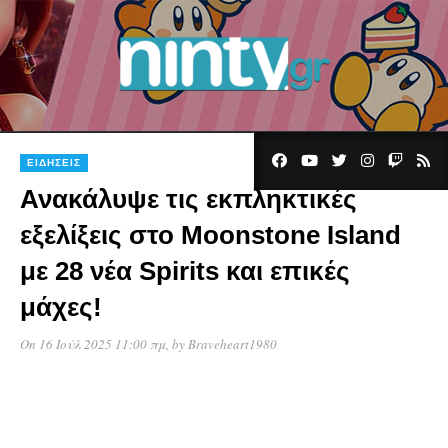
ΕΙΔΉΣΕΙΣ
Ανακάλυψε τις εκπληκτικές
εξελίξεις στο Moonstone Island
με 28 νέα Spirits και επικές
μάχες!
On 16 Ιούλ 2025 11:00 πμ
, by
Braveheart1980