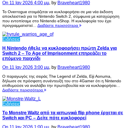
On 11 Ιαν 2026 4:00 μμ
, by
Braveheart1980
Το Overrogue ετοιμάζεται να κυκλοφορήσει σε μια νέα έκδοση
αποκλειστικά για το Nintendo Switch 2, σύμφωνα με καταχώρηση
που εντοπίσαμε στο Nintendo eShop. Η κυκλοφορία του έχει
προγραμματιστεί…
Διαβάστε περισσότερα
Ειδήσεις
Η Nintendo ήθελε να κυκλοφορήσει πρώτη Zelda για
Switch 2 – Το Age of Imprisonment επηρεάζει το
επόμενο παιχνίδι
On 11 Ιαν 2026 3:00 μμ
, by
Braveheart1980
Ο παραγωγός της σειράς The Legend of Zelda, Eiji Aonuma,
δήλωσε σε πρόσφατη συνέντευξή του στο 4Gamer ότι η Nintendo
επιθυμούσε να αναλάβει την πρωτοβουλία και να κυκλοφορήσει…
Διαβάστε περισσότερα
Ειδήσεις
Το Monstre Waltz από τα ιαπωνικά flip phone έρχεται σε
Switch και PC – Δείτε πότε κυκλοφορεί
On 11 Ιαν 2026 1:00 μμ
, by
Braveheart1980