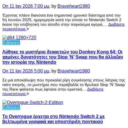
On 11 Ιαν 2026 7:00 μμ
, by
Braveheart1980
Έχοντας πλέον διανύσει ένα σημαντικό χρονικό διάστημα από την
5η Ιουνίου 2025, ημερομηνία κατά την οποία το Nintendo Switch 2
έκανε την επιβλητική του είσοδο στην παγκόσμια αγορά,…
Διαβάστε
περισσότερα
Ειδήσεις
Λύθηκε το μυστήριο δεκαετιών του Donkey Kong 64: Οι
χαμένες δυνατότητες του Stop ‘N’ Swap που θα άλλαζαν
την ιστορία της Nintendo
On 11 Ιαν 2026 5:00 μμ
, by
Braveheart1980
Σε μια αποκάλυψη που προκαλεί ρίγη συγκίνησης στους λάτρεις της
retro σκηνής, το μυστήριο που περιέβαλλε το θρυλικό Stop ‘N’ Swap
της Rare φαίνεται πως έφτασε στην οριστική…
Διαβάστε
περισσότερα
Ειδήσεις
Το Overrogue έρχεται στο Nintendo Switch 2 με
βελτιωμένα γραφικά και υποστήριξη ποντικιού