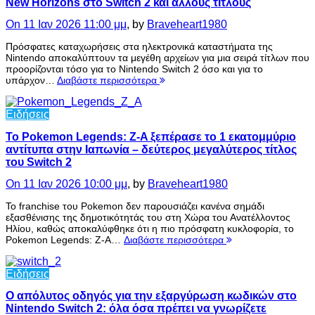
New Horizons στο Switch 2 και άλλους τίτλους
On 11 Ιαν 2026 11:00 μμ
, by
Braveheart1980
Πρόσφατες καταχωρήσεις στα ηλεκτρονικά καταστήματα της
Nintendo αποκαλύπτουν τα μεγέθη αρχείων για μια σειρά τίτλων που
προορίζονται τόσο για το Nintendo Switch 2 όσο και για το
υπάρχον…
Διαβάστε περισσότερα
Ειδήσεις
Το Pokemon Legends: Z-A ξεπέρασε το 1 εκατομμύριο
αντίτυπα στην Ιαπωνία – δεύτερος μεγαλύτερος τίτλος
του Switch 2
On 11 Ιαν 2026 10:00 μμ
, by
Braveheart1980
Το franchise του Pokemon δεν παρουσιάζει κανένα σημάδι
εξασθένισης της δημοτικότητάς του στη Χώρα του Ανατέλλοντος
Ηλίου, καθώς αποκαλύφθηκε ότι η πιο πρόσφατη κυκλοφορία, το
Pokemon Legends: Z-A…
Διαβάστε περισσότερα
Ειδήσεις
Ο απόλυτος οδηγός για την εξαργύρωση κωδικών στο
Nintendo Switch 2: όλα όσα πρέπει να γνωρίζετε