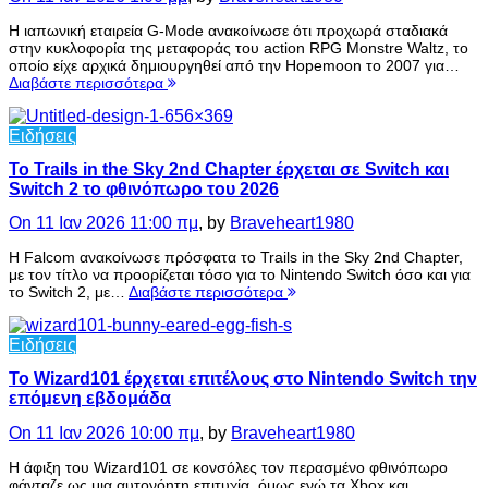
Η ιαπωνική εταιρεία G-Mode ανακοίνωσε ότι προχωρά σταδιακά
στην κυκλοφορία της μεταφοράς του action RPG Monstre Waltz, το
οποίο είχε αρχικά δημιουργηθεί από την Hopemoon το 2007 για…
Διαβάστε περισσότερα
Ειδήσεις
Το Trails in the Sky 2nd Chapter έρχεται σε Switch και
Switch 2 το φθινόπωρο του 2026
On 11 Ιαν 2026 11:00 πμ
, by
Braveheart1980
Η Falcom ανακοίνωσε πρόσφατα το Trails in the Sky 2nd Chapter,
με τον τίτλο να προορίζεται τόσο για το Nintendo Switch όσο και για
το Switch 2, με…
Διαβάστε περισσότερα
Ειδήσεις
Το Wizard101 έρχεται επιτέλους στο Nintendo Switch την
επόμενη εβδομάδα
On 11 Ιαν 2026 10:00 πμ
, by
Braveheart1980
Η άφιξη του Wizard101 σε κονσόλες τον περασμένο φθινόπωρο
φάνταζε ως μια αυτονόητη επιτυχία, όμως ενώ τα Xbox και