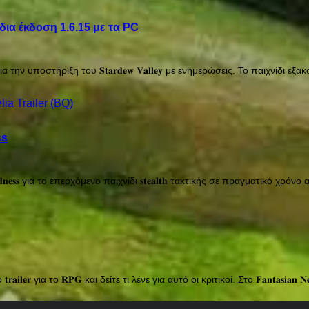
δια έκδοση 1.6.15 με τα PC
 σκληρά για την υποστήριξη του 𝐒𝐭𝐚𝐫𝐝𝐞𝐰 𝐕𝐚𝐥𝐥𝐞𝐲 με ενημερώσεις. Το πα
ss
 𝐨𝐟 𝐌𝐚𝐝𝐧𝐞𝐬𝐬 για το επερχόμενο παιχνίδι 𝐬𝐭𝐞𝐚𝐥𝐭𝐡 τακτικής σε πραγματ
𝐫𝐚𝐢𝐥𝐞𝐫 για το 𝐑𝐏𝐆 και δείτε τι λένε για αυτό οι κριτικοί. Στο 𝐅𝐚𝐧𝐭𝐚𝐬𝐢𝐚𝐧 𝐍𝐞