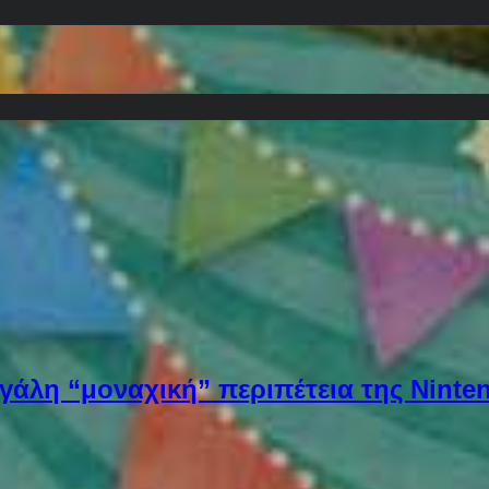
εγάλη “μοναχική” περιπέτεια της Ninten