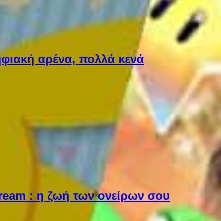
φιακή αρένα, πολλά κενά
Dream : η ζωή των ονείρων σου