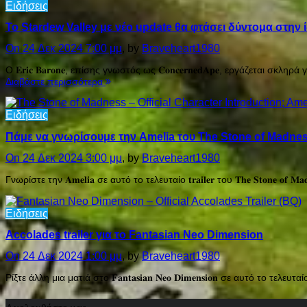
Ειδήσεις
To Stardew Valley με νέο update θα φτάσει δύντομα στην ί
On 24 Δεκ 2024 7:00 μμ
, by
Braveheart1980
Ο 𝐄𝐫𝐢𝐜 𝐁𝐚𝐫𝐨𝐧𝐞, επίσης γνωστός ως 𝐂𝐨𝐧𝐜𝐞𝐫𝐧𝐞𝐝𝐀𝐩𝐞, εργάζεται
Διαβάστε περισσότερα
Ειδήσεις
Πάμε να γνωρίσουμε την Amelia του The Stone of Madne
On 24 Δεκ 2024 3:00 μμ
, by
Braveheart1980
Γνωρίστε την 𝐀𝐦𝐞𝐥𝐢𝐚 σε αυτό το τελευταίο 𝐭𝐫𝐚𝐢𝐥𝐞𝐫 του 𝐓𝐡𝐞 𝐒𝐭𝐨𝐧
Ειδήσεις
Accolades trailer για το Fantasian Neo Dimension
On 24 Δεκ 2024 1:00 μμ
, by
Braveheart1980
Ρίξτε άλλη μια ματιά στο 𝐅𝐚𝐧𝐭𝐚𝐬𝐢𝐚𝐧 𝐍𝐞𝐨 𝐃𝐢𝐦𝐞𝐧𝐬𝐢𝐨𝐧 σε αυτό το τελευταίο 𝐭
Ακολουθήστε μας