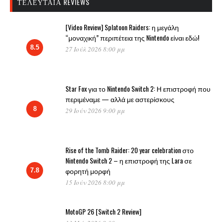
ΤΕΛΕΥΤΑΊΑ REVIEWS
[Video Review] Splatoon Raiders: η μεγάλη
“μοναχική” περιπέτεια της Nintendo είναι εδώ!
8.5
27 Ιούλ 2026 8:00 μμ
Star Fox για το Nintendo Switch 2: Η επιστροφή που
περιμέναμε — αλλά με αστερίσκους
8
29 Ιούν 2026 9:00 μμ
Rise of the Tomb Raider: 20 year celebration στο
Nintendo Switch 2 – η επιστροφή της Lara σε
φορητή μορφή
7.8
15 Ιούν 2026 8:00 μμ
MotoGP 26 [Switch 2 Review]