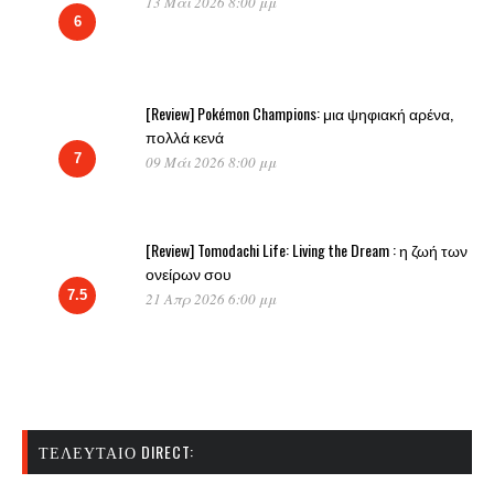
13 Μάι 2026 8:00 μμ
6
[Review] Pokémon Champions: μια ψηφιακή αρένα,
πολλά κενά
7
09 Μάι 2026 8:00 μμ
[Review] Tomodachi Life: Living the Dream : η ζωή των
ονείρων σου
7.5
21 Απρ 2026 6:00 μμ
ΤΕΛΕΥΤΑΊΟ DIRECT: