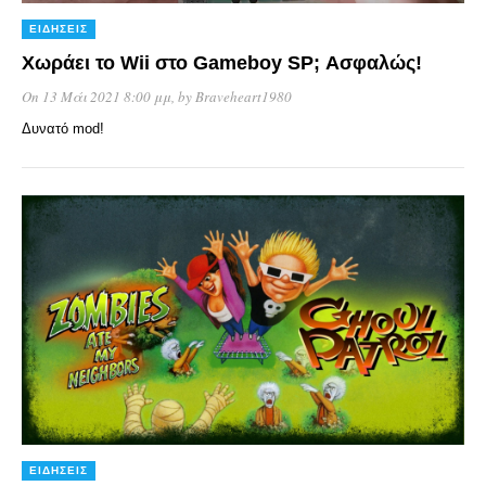
ΕΙΔΉΣΕΙΣ
Χωράει το Wii στο Gameboy SP; Ασφαλώς!
On 13 Μάι 2021 8:00 μμ
, by
Braveheart1980
Δυνατό mod!
ΕΙΔΉΣΕΙΣ