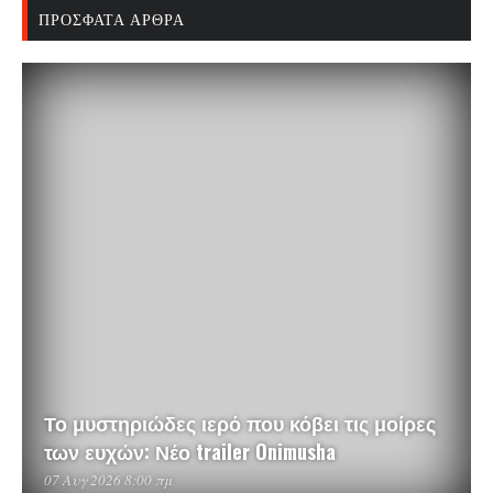
ΠΡΌΣΦΑΤΑ ΆΡΘΡΑ
Το μυστηριώδες ιερό που κόβει τις μοίρες
των ευχών: Νέο trailer Onimusha
07 Αυγ 2026 8:00 πμ