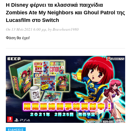
Η Disney φέρνει τα κλασσικά παιχνίδια
Zombies Ate My Neighbors και Ghoul Patrol της
Lucasfilm στο Switch
On 13 Μάι 2021 6:00 μμ
, by
Braveheart1980
Φάση θα έχει!
ΕΙΔΉΣΕΙΣ