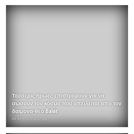
Τέσσερις ήρωες επιστρέφουν για να
σώσουν τον κόσμο που απειλείται από τον
δαίμονα-θεό Balor
04 Αυγ 2026 6:27 μμ