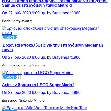
Η Brie Larson επαναλαμβάνει ότι θα ήθελε να παίξει την
Samus σε επερχόμενη ταινία Metroid
On 27 Ιούλ 2020 9:00 μμ
, by
Braveheart1980
Εσείς θα τη θέλατε;
Ειδήσεις
Έρχονται αποκαλύψεις για την επερχόμενη Megaman
ταινία
On 27 Ιούλ 2020 8:00 μμ
, by
Braveheart1980
Δεν πιστεύω να τη ξεχάσατε;
Ειδήσεις
1
Δείτε εν δράσει το LEGO Super Mario !
On 27 Ιούλ 2020 6:00 μμ
, by
Braveheart1980
Δια χειρός Nintendo Minute!