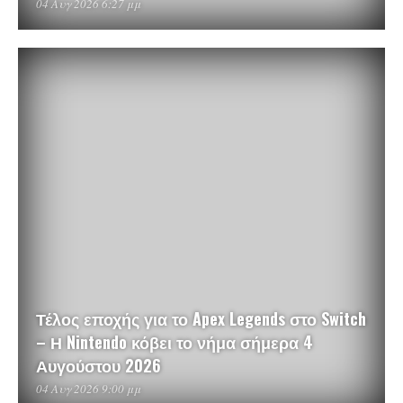
04 Αυγ 2026 6:27 μμ
Τέλος εποχής για το Apex Legends στο Switch
– Η Nintendo κόβει το νήμα σήμερα 4
Αυγούστου 2026
04 Αυγ 2026 9:00 μμ