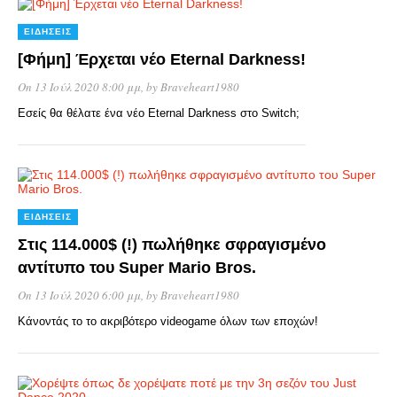
ΕΙΔΉΣΕΙΣ
[Φήμη] Έρχεται νέο Eternal Darkness!
On 13 Ιούλ 2020 8:00 μμ
, by
Braveheart1980
Εσείς θα θέλατε ένα νέο Eternal Darkness στο Switch;
ΕΙΔΉΣΕΙΣ
Στις 114.000$ (!) πωλήθηκε σφραγισμένο
αντίτυπο του Super Mario Bros.
On 13 Ιούλ 2020 6:00 μμ
, by
Braveheart1980
Κάνοντάς το το ακριβότερο videogame όλων των εποχών!