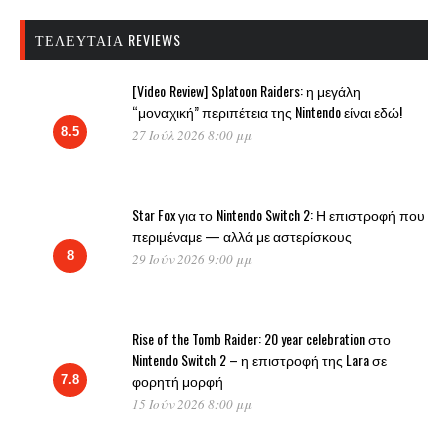
ΤΕΛΕΥΤΑΊΑ REVIEWS
[Video Review] Splatoon Raiders: η μεγάλη
“μοναχική” περιπέτεια της Nintendo είναι εδώ!
8.5
27 Ιούλ 2026 8:00 μμ
Star Fox για το Nintendo Switch 2: Η επιστροφή που
περιμέναμε — αλλά με αστερίσκους
8
29 Ιούν 2026 9:00 μμ
Rise of the Tomb Raider: 20 year celebration στο
Nintendo Switch 2 – η επιστροφή της Lara σε
φορητή μορφή
7.8
15 Ιούν 2026 8:00 μμ