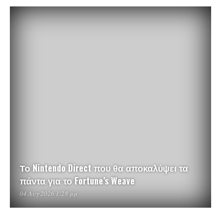
Το Nintendo Direct που θα αποκαλύψει τα
πάντα για το Fortune’s Weave
04 Αυγ 2026 1:28 μμ