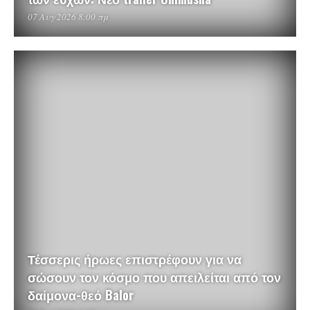
07 Αυγ 2026 8:00 πμ
Τέσσερις ήρωες επιστρέφουν για να
σώσουν τον κόσμο που απειλείται από τον
δαίμονα-θεό Balor