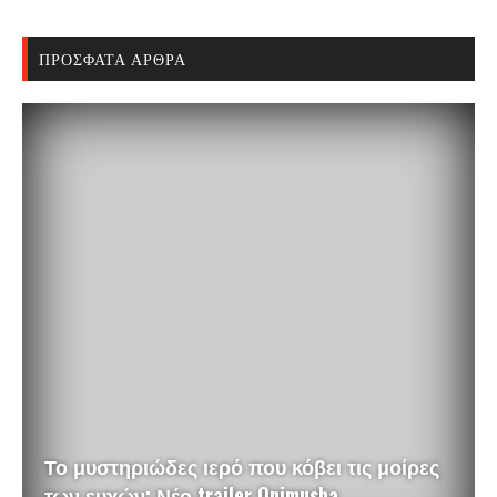
ΠΡΌΣΦΑΤΑ ΆΡΘΡΑ
Το μυστηριώδες ιερό που κόβει τις μοίρες
των ευχών: Νέο trailer Onimusha