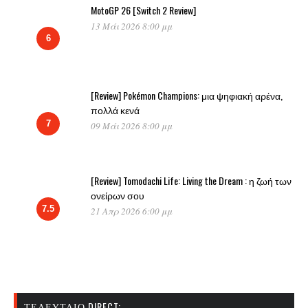
MotoGP 26 [Switch 2 Review]
13 Μάι 2026 8:00 μμ
6
[Review] Pokémon Champions: μια ψηφιακή αρένα,
πολλά κενά
7
09 Μάι 2026 8:00 μμ
[Review] Tomodachi Life: Living the Dream : η ζωή των
ονείρων σου
7.5
21 Απρ 2026 6:00 μμ
ΤΕΛΕΥΤΑΊΟ DIRECT: