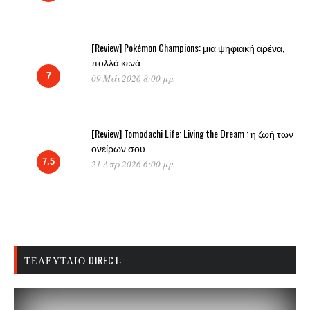
[Review] Pokémon Champions: μια ψηφιακή αρένα,
πολλά κενά
7
09 Μάι 2026 8:00 μμ
[Review] Tomodachi Life: Living the Dream : η ζωή των
ονείρων σου
7.5
21 Απρ 2026 6:00 μμ
ΤΕΛΕΥΤΑΊΟ DIRECT: