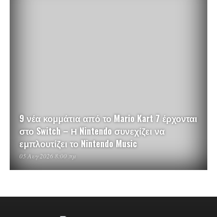
9 νέα κομμάτια από το Mario Kart 7 έρχονται
στο Switch – Η Nintendo συνεχίζει να
εμπλουτίζει το Nintendo Music
05 Αυγ 2026 8:00 πμ