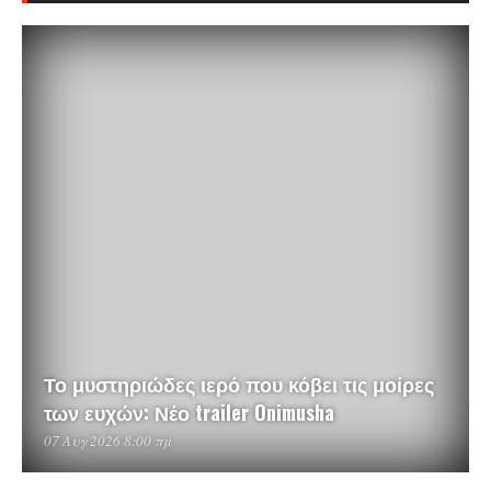
Το μυστηριώδες ιερό που κόβει τις μοίρες
των ευχών: Νέο trailer Onimusha
07 Αυγ 2026 8:00 πμ