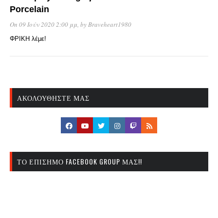
Porcelain
On 09 Ιούν 2020 2:00 μμ
, by
Braveheart1980
ΦΡΙΚΗ λέμε!
ΑΚΟΛΟΥΘΉΣΤΕ ΜΑΣ
ΤΟ ΕΠΊΣΗΜΟ FACEBOOK GROUP ΜΑΣ!!