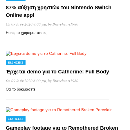
87% αύξηση χρηστών του Nintendo Switch
Online app!
On 09 Ιούν 2020 8:00 μμ
, by
Braveheart1980
Εσείς το χρησιμοποιείτε;
ΕΙΔΉΣΕΙΣ
Έρχεται demo για το Catherine: Full Body
On 09 Ιούν 2020 6:00 μμ
, by
Braveheart1980
Θα το δοκιμάσετε;
ΕΙΔΉΣΕΙΣ
Gameplay footage για το Remothered Broken