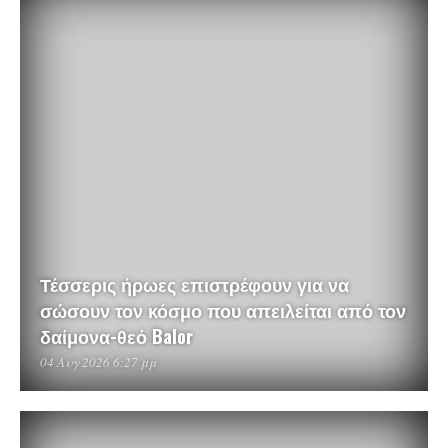
Τέσσερις ήρωες επιστρέφουν για να
σώσουν τον κόσμο που απειλείται από τον
δαίμονα-θεό Balor
04 Αυγ 2026 6:27 μμ