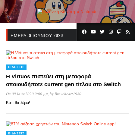
ΗΜΈΡΑ:
9 ΙΟΥΝΊΟΥ 2020
ΕΙΔΉΣΕΙΣ
Η Virtuos πιστεύει στη μεταφορά
οποιουδήποτε current gen τίτλου στο Switch
On 09 Ιούν 2020 9:00 μμ
, by
Braveheart1980
Κάτι θα ξέρει!
ΕΙΔΉΣΕΙΣ