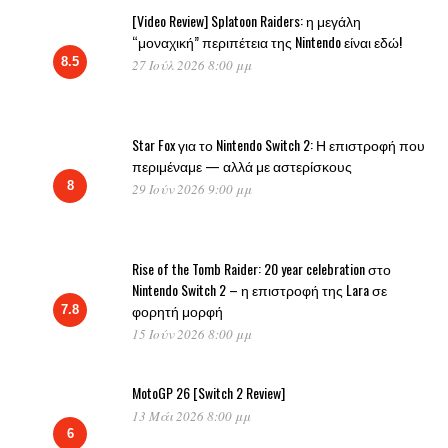
[Video Review] Splatoon Raiders: η μεγάλη
“μοναχική” περιπέτεια της Nintendo είναι εδώ!
8.5
27 Ιούλ 2026 8:00 μμ
Star Fox για το Nintendo Switch 2: Η επιστροφή που
περιμέναμε — αλλά με αστερίσκους
8
29 Ιούν 2026 9:00 μμ
Rise of the Tomb Raider: 20 year celebration στο
Nintendo Switch 2 – η επιστροφή της Lara σε
φορητή μορφή
7.8
15 Ιούν 2026 8:00 μμ
MotoGP 26 [Switch 2 Review]
13 Μάι 2026 8:00 μμ
6