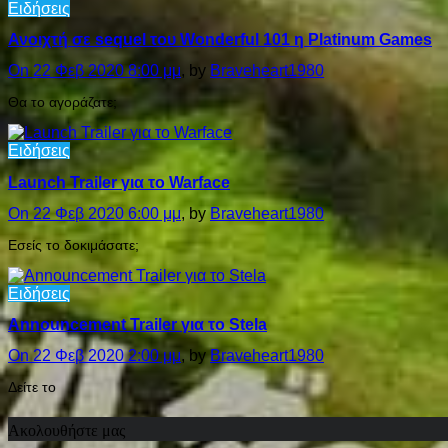
Ειδήσεις
Ανοιχτή σε sequel του Wonderful 101 η Platinum Games
On 22 Φεβ 2020 8:00 μμ
, by
Braveheart1980
Θα το αγοράζατε;
Ειδήσεις
Launch Trailer για το Warface
On 22 Φεβ 2020 6:00 μμ
, by
Braveheart1980
Εσείς το δοκιμάσατε;
Ειδήσεις
Announcement Trailer για το Stela
On 22 Φεβ 2020 2:00 μμ
, by
Braveheart1980
Δείτε το
Ακολουθήστε μας