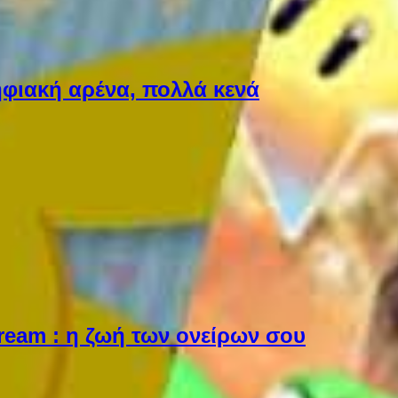
φιακή αρένα, πολλά κενά
Dream : η ζωή των ονείρων σου