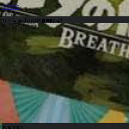
Το επίσημο facebook group μας!!
Αναζήτηση