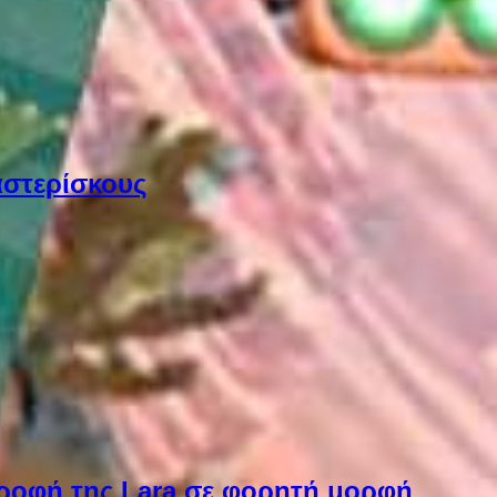
αστερίσκους
στροφή της Lara σε φορητή μορφή