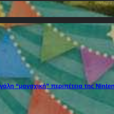
εγάλη “μοναχική” περιπέτεια της Ninten