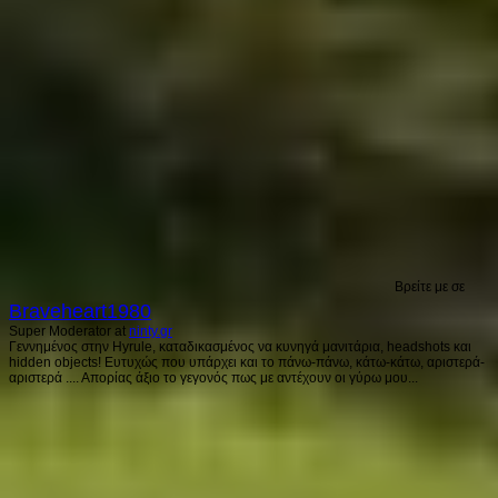
Βρείτε με σε
Braveheart1980
Super Moderator
at
ninty.gr
Γεννημένος στην Hyrule, καταδικασμένος να κυνηγά μανιτάρια, headshots και
hidden objects! Ευτυχώς που υπάρχει και το πάνω-πάνω, κάτω-κάτω, αριστερά-
αριστερά .... Απορίας άξιο το γεγονός πως με αντέχουν οι γύρω μου...