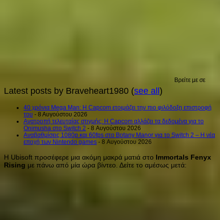
Βρείτε με σε
Latest posts by Braveheart1980
(
see all
)
40 χρόνια Mega Man: Η Capcom ετοιμάζει την πιο φιλόδοξη επιστροφή
του
- 8 Αυγούστου 2026
Ανατροπή τελευταίας στιγμής: Η Capcom αλλάζει τα δεδομένα για το
Onimusha στο Switch 2
- 8 Αυγούστου 2026
Αναβαθμίσεις 1080p και 60fps στο Botany Manor για το Switch 2 – Η νέα
εποχή των Nintendo games
- 8 Αυγούστου 2026
Η Ubisoft προσέφερε μια ακόμη μακρά ματιά στο
Immortals Fenyx
Rising
με πάνω από μία ώρα βίντεο.
Δείτε το αμέσως μετά: