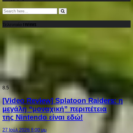
Τελευταία reviews
8.5
[Video Review] Splatoon Raiders: η
μεγάλη “μοναχική” περιπέτεια
της Nintendo είναι εδώ!
27 Ιούλ 2026 8:00 μμ