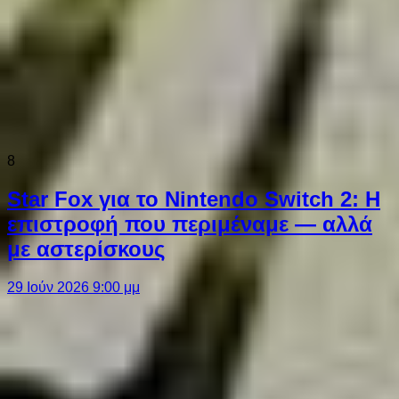
8
Star Fox για το Nintendo Switch 2: Η
επιστροφή που περιμέναμε — αλλά
με αστερίσκους
29 Ιούν 2026 9:00 μμ