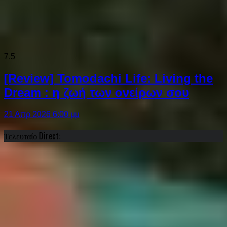
7.5
[Review] Tomodachi Life: Living the
Dream : η ζωή των ονείρων σου
21 Απρ 2026 6:00 μμ
Τελευταίο Direct: