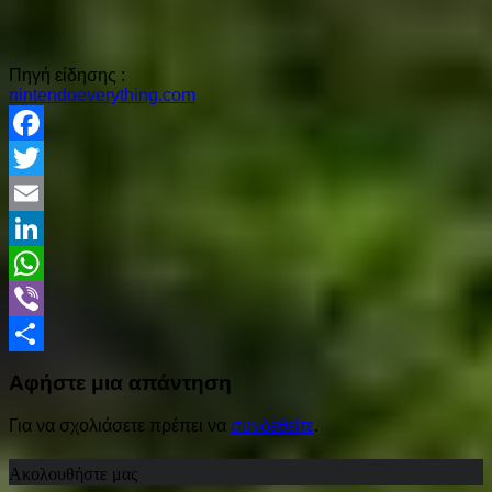
Πηγή είδησης :
nintendoeverything.com
Facebook
Twitter
Email
LinkedIn
WhatsApp
Viber
Share
Αφήστε μια απάντηση
Για να σχολιάσετε πρέπει να
συνδεθείτε
.
Ακολουθήστε μας