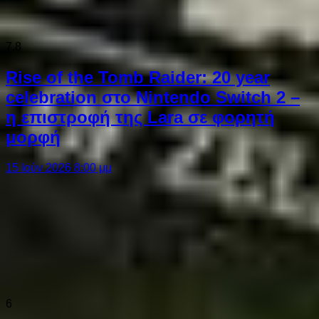
7.8
Rise of the Tomb Raider: 20 year
celebration στο Nintendo Switch 2 –
η επιστροφή της Lara σε φορητή
μορφή
15 Ιούν 2026 8:00 μμ
6