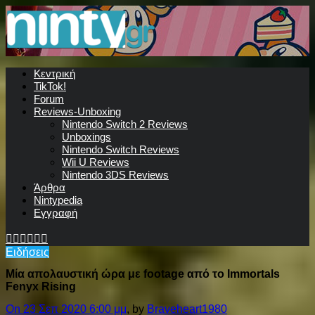
Κεντρική
TikTok!
Forum
Reviews-Unboxing
Nintendo Switch 2 Reviews
Unboxings
Nintendo Switch Reviews
Wii U Reviews
Nintendo 3DS Reviews
Άρθρα
Nintypedia
Εγγραφή
Ειδήσεις
Μία απολαυστική ώρα με footage από το Immortals
Fenyx Rising
On 23 Σεπ 2020 6:00 μμ
, by
Braveheart1980