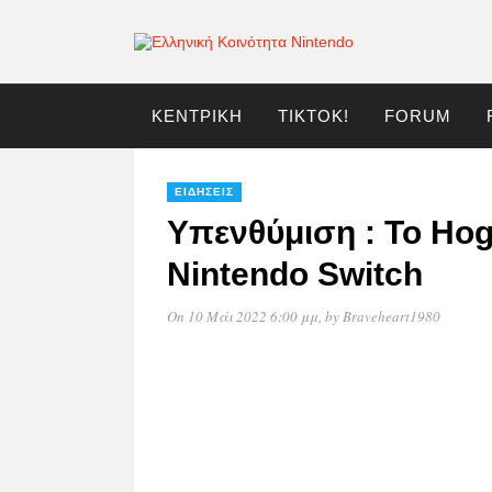
ΚΕΝΤΡΙΚΉ
TIKTOK!
FORUM
ΕΙΔΉΣΕΙΣ
Υπενθύμιση : Το Hog
Nintendo Switch
On 10 Μάι 2022 6:00 μμ
, by
Braveheart1980