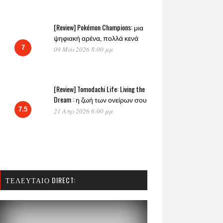
[Review] Pokémon Champions: μια
ψηφιακή αρένα, πολλά κενά
7
09 Μάι 2026 8:00 μμ
[Review] Tomodachi Life: Living the
Dream : η ζωή των ονείρων σου
7.5
21 Απρ 2026 6:00 μμ
ΤΕΛΕΥΤΑΊΟ DIRECT: