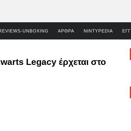
REVIEWS-UNBOXING
ΆΡΘΡΑ
NINTYPEDIA
ΕΓ
warts Legacy έρχεται στο