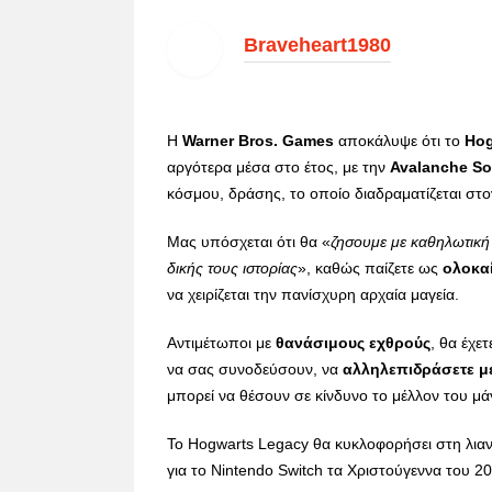
Braveheart1980
Η
Warner Bros. Games
αποκάλυψε ότι το
Hog
αργότερα μέσα στο έτος, με την
Avalanche So
κόσμου, δράσης, το οποίο διαδραματίζεται στ
Μας υπόσχεται ότι θα «
ζησουμε με καθηλωτική μ
δικής τους ιστορίας
», καθώς παίζετε ως
ολοκα
να χειρίζεται την πανίσχυρη αρχαία μαγεία.
Αντιμέτωποι με
θανάσιμους εχθρούς
, θα έχε
να σας συνοδεύσουν, να
αλληλεπιδράσετε μ
μπορεί να θέσουν σε κίνδυνο το μέλλον του μά
Το Hogwarts Legacy θα κυκλοφορήσει στη λια
για το Nintendo Switch τα Χριστούγεννα του 2