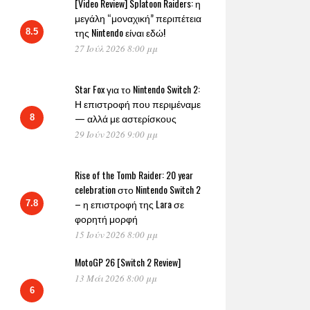
[Video Review] Splatoon Raiders: η
μεγάλη “μοναχική” περιπέτεια
της Nintendo είναι εδώ!
8.5
27 Ιούλ 2026 8:00 μμ
Star Fox για το Nintendo Switch 2:
Η επιστροφή που περιμέναμε
— αλλά με αστερίσκους
8
29 Ιούν 2026 9:00 μμ
Rise of the Tomb Raider: 20 year
celebration στο Nintendo Switch 2
– η επιστροφή της Lara σε
7.8
φορητή μορφή
15 Ιούν 2026 8:00 μμ
MotoGP 26 [Switch 2 Review]
13 Μάι 2026 8:00 μμ
6