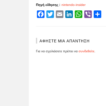
Πηγή είδησης :
nintendo-insider
Facebook
Twitter
Email
LinkedIn
Whats
Vibe
S
ΑΦΉΣΤΕ ΜΙΑ ΑΠΆΝΤΗΣΗ
Για να σχολιάσετε πρέπει να
συνδεθείτε
.