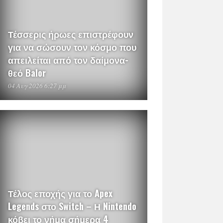
Τέσσερις ήρωες επιστρέφουν
για να σώσουν τον κόσμο που
απειλείται από τον δαίμονα-
θεό Balor
04 Αυγ 2026 6:27 μμ
Τέλος εποχής για το Apex
Legends στο Switch – Η Nintendo
κόβει το νήμα σήμερα 4