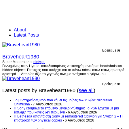
About
Latest Posts
Βρείτε με σε
Braveheart1980
Super Moderator
at
ninty.gr
Γεννημένος στην Hyrule, καταδικασμένος να κυνηγά μανιτάρια, headshots και
hidden objects! Ευτυχώς που υπάρχει και το πάνω-πάνω, κάτω-κάτω, αριστερά-
αριστερά .... Απορίας άξιο το γεγονός πως με αντέχουν οι γύρω μου...
Βρείτε με σε
Latest posts by Braveheart1980
(
see all
)
Το μυστηριώδες ιερό που κόβει τις μοίρες των ευχών: Νέο trailer
Onimusha
- 7 Αυγούστου 2026
Η Sony ετοιμάζει το επόμενο μεγάλο χτύπημα: Το PS6 έρχεται με μια
έκπληξη που κανείς δεν περιμένει
- 6 Αυγούστου 2026
Η Bethesda απαντά στη Sony με remastered Oblivion για Switch 2 – Η
επιστροφή των physical copies
- 6 Αυγούστου 2026