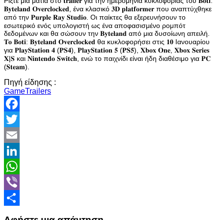
Ρίξτε μια ματιά στο 𝐭𝐫𝐚𝐢𝐥𝐞𝐫 για την ημερομηνία κυκλοφορίας του 𝐁𝐨𝐭𝐢:
𝐁𝐲𝐭𝐞𝐥𝐚𝐧𝐝 𝐎𝐯𝐞𝐫𝐜𝐥𝐨𝐜𝐤𝐞𝐝, ένα κλασικό 𝟑𝐃 𝐩𝐥𝐚𝐭𝐟𝐨𝐫𝐦𝐞𝐫 που αναπτύχθηκε
από την 𝐏𝐮𝐫𝐩𝐥𝐞 𝐑𝐚𝐲 𝐒𝐭𝐮𝐝𝐢𝐨. Οι παίκτες θα εξερευνήσουν το
εσωτερικό ενός υπολογιστή ως ένα αποφασισμένο ρομπότ
δεδομένων και θα σώσουν την 𝐁𝐲𝐭𝐞𝐥𝐚𝐧𝐝 από μια δυσοίωνη απειλή.
𝐓𝐨 𝐁𝐨𝐭𝐢: 𝐁𝐲𝐭𝐞𝐥𝐚𝐧𝐝 𝐎𝐯𝐞𝐫𝐜𝐥𝐨𝐜𝐤𝐞𝐝 θα κυκλοφορήσει στις 𝟏𝟎 Ιανουαρίου
για 𝐏𝐥𝐚𝐲𝐒𝐭𝐚𝐭𝐢𝐨𝐧 𝟒 (𝐏𝐒𝟒), 𝐏𝐥𝐚𝐲𝐒𝐭𝐚𝐭𝐢𝐨𝐧 𝟓 (𝐏𝐒𝟓), 𝐗𝐛𝐨𝐱 𝐎𝐧𝐞, 𝐗𝐛𝐨𝐱 𝐒𝐞𝐫𝐢𝐞𝐬
𝐗|𝐒 και 𝐍𝐢𝐧𝐭𝐞𝐧𝐝𝐨 𝐒𝐰𝐢𝐭𝐜𝐡, ενώ το παιχνίδι είναι ήδη διαθέσιμο για 𝐏𝐂
(𝐒𝐭𝐞𝐚𝐦).
Πηγή είδησης :
GameTrailers
Facebook
Twitter
Email
LinkedIn
WhatsApp
Viber
Share
Αφήστε μια απάντηση