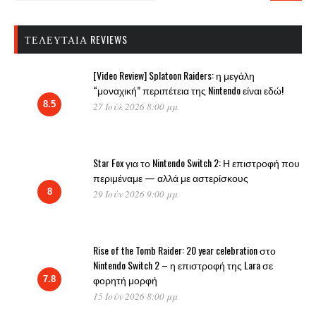
ΤΕΛΕΥΤΑΊΑ REVIEWS
[Video Review] Splatoon Raiders: η μεγάλη
“μοναχική” περιπέτεια της Nintendo είναι εδώ!
8.5
27 Ιούλ 2026 8:00 μμ
Star Fox για το Nintendo Switch 2: Η επιστροφή που
περιμέναμε — αλλά με αστερίσκους
8
29 Ιούν 2026 9:00 μμ
Rise of the Tomb Raider: 20 year celebration στο
Nintendo Switch 2 – η επιστροφή της Lara σε
φορητή μορφή
7.8
15 Ιούν 2026 8:00 μμ