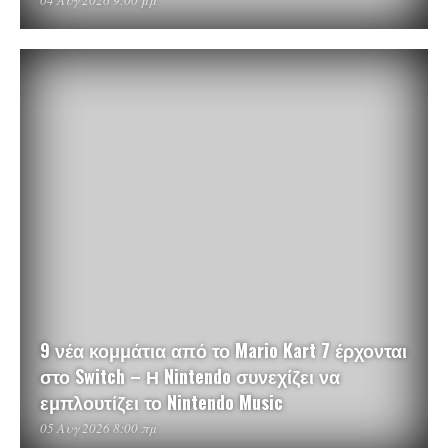
04 Αυγ 2026 9:00 μμ
9 νέα κομμάτια από το Mario Kart 7 έρχονται
στο Switch – Η Nintendo συνεχίζει να
εμπλουτίζει το Nintendo Music
05 Αυγ 2026 8:00 πμ