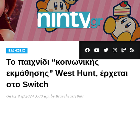
ΕΙΔΉΣΕΙΣ
Το παιχνίδι “κοινωνικής
εκμάθησης” West Hunt, έρχεται
στο Switch
On 02 Φεβ 2024 3:00 μμ
, by
Braveheart1980