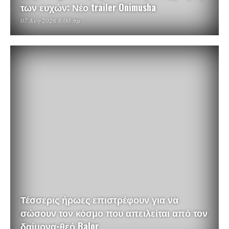
των ευχών: Νέο trailer Onimusha
07 Αυγ 2026 8:00 πμ
Τέσσερις ήρωες επιστρέφουν για να
σώσουν τον κόσμο που απειλείται από τον
δαίμονα-θεό Balor