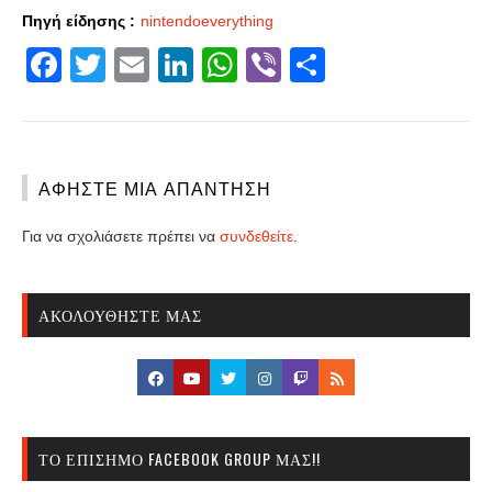
Πηγή είδησης :
nintendoeverything
Facebook
Twitter
Email
LinkedIn
WhatsApp
Viber
Share
ΑΦΉΣΤΕ ΜΙΑ ΑΠΆΝΤΗΣΗ
Για να σχολιάσετε πρέπει να
συνδεθείτε
.
ΑΚΟΛΟΥΘΉΣΤΕ ΜΑΣ
ΤΟ ΕΠΊΣΗΜΟ FACEBOOK GROUP ΜΑΣ!!