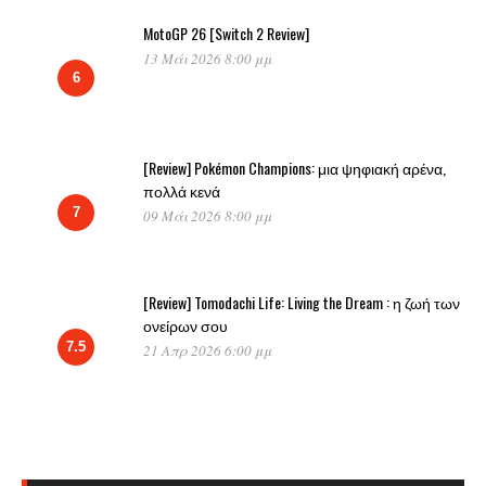
MotoGP 26 [Switch 2 Review]
13 Μάι 2026 8:00 μμ
6
[Review] Pokémon Champions: μια ψηφιακή αρένα,
πολλά κενά
7
09 Μάι 2026 8:00 μμ
[Review] Tomodachi Life: Living the Dream : η ζωή των
ονείρων σου
7.5
21 Απρ 2026 6:00 μμ