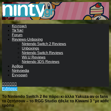
Κεντρική
TikTok!
Forum
Reviews-Unboxing
Nintendo Switch 2 Reviews
Unboxings
Nintendo Switch Reviews
Wii U Reviews
Nintendo 3DS Reviews
Άρθρα
Nintypedia
Εγγραφή
Ειδήσεις
Το Nintendo Switch 2 θα πάρει κι άλλα Yakuza αν οι fans
το ζητήσουν – το RGG Studio ήθελε το Kiwami 3 “με κάθε
τρόπο