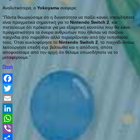
Αναλυτικότερα, ο
Yokoyama
ανέφερε:
“Πάντα θεωρούσαμε ότι η δυνατότητα να παίζει κανείς οπουδήποτε
είναι πραγματικά σημαντική για το
Nintendo
Switch
2
, και
πιστεύουμε ότι πρόκειται για μια εξαιρετική κονσόλα που θα κάνει
πραγματικότητα τα όνειρα ανθρώπων που ήθελαν να παίζουν
παιχνίδια στο παρελθόν αλλά περιορίζονταν από την τοποθεσία
τους. Όταν κυκλοφόρησε το
Nintendo
Switch
2
, το παιχνίδι όντως
λειτούργησε επειδή είχε βελτιωθεί και η απόδοση, οπότε
αποφασίσαμε από την αρχή ότι θέλαμε οπωσδήποτε να το
μεταφέρουμε.”
Πηγή
Facebook
Twitter
Email
LinkedIn
WhatsApp
Viber