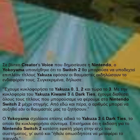
Σε βίντεο
Creator
‘s
Voice
που δημοσίευσε η
Nintendo
, ο
Yokoyama
υπαινίχθηκε ότι το
Switch
2
θα μπορούσε να υποδεχτεί
επιπλέον τίτλους
Yakuza
εφόσον οι θαυμαστές εκδηλώσουν το
ενδιαφέρον τους. Συγκεκριμένα, δήλωσε:
“Έχουμε κυκλοφορήσει τα
Yakuza
0
,
1
,
2
και τώρα το
3
. Με την
κυκλοφορία του
Yakuza
Kiwami
3
&
Dark
Ties
, έχουμε διαθέσει
όλους τους τίτλους που μπορούσαμε να φέρουμε στο
Nintendo
Switch
2
μέχρι στιγμής. Από εδώ και πέρα, ο αριθμός μπορεί να
αυξηθεί εάν οι θαυμαστές μας το ζητήσουν.”
Ο
Yokoyama
σχολίασε επίσης ειδικά το
Yakuza
3
&
Dark
Ties
, το
οποίο θα κυκλοφορήσει σύντομα. Επισήμανε ότι η έκδοση για το
Nintendo
Switch
2
κατέστη εφικτή χάρη στην ισχύ του
συστήματος, γι’ αυτό και “ήθελε οπωσδήποτε να μεταφέρει το
παιχνίδι.”