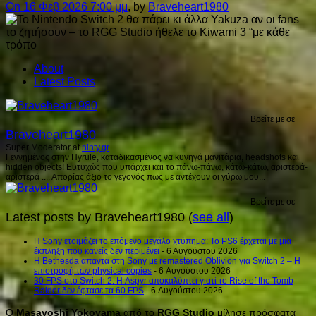
On 16 Φεβ 2026 7:00 μμ
, by
Braveheart1980
About
Latest Posts
Βρείτε με σε
Braveheart1980
Super Moderator
at
ninty.gr
Γεννημένος στην Hyrule, καταδικασμένος να κυνηγά μανιτάρια, headshots και
hidden objects! Ευτυχώς που υπάρχει και το πάνω-πάνω, κάτω-κάτω, αριστερά-
αριστερά .... Απορίας άξιο το γεγονός πως με αντέχουν οι γύρω μου...
Βρείτε με σε
Latest posts by Braveheart1980
(
see all
)
Η Sony ετοιμάζει το επόμενο μεγάλο χτύπημα: Το PS6 έρχεται με μια
έκπληξη που κανείς δεν περιμένει
- 6 Αυγούστου 2026
Η Bethesda απαντά στη Sony με remastered Oblivion για Switch 2 – Η
επιστροφή των physical copies
- 6 Αυγούστου 2026
30 FPS στο Switch 2: Η Aspyr αποκαλύπτει γιατί το Rise of the Tomb
Raider δεν έφτασε τα 60 FPS
- 6 Αυγούστου 2026
Ο
Masayoshi
Yokoyama
από το
RGG
Studio
μίλησε πρόσφατα