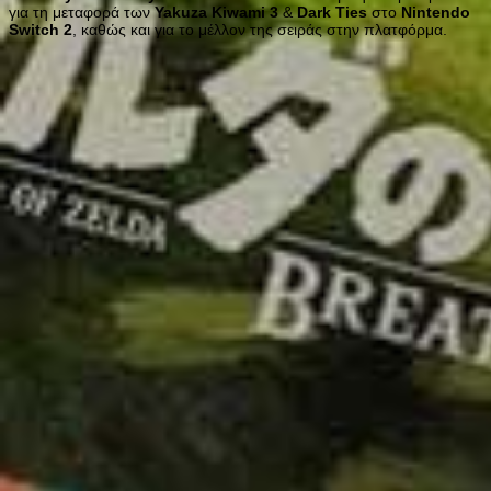
για τη μεταφορά των
Yakuza
Kiwami
3
&
Dark
Ties
στο
Nintendo
Switch
2
, καθώς και για το μέλλον της σειράς στην πλατφόρμα.