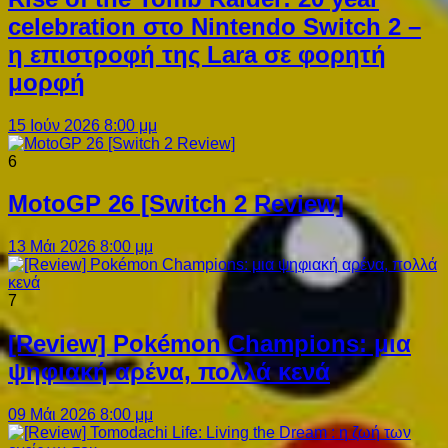
celebration στο Nintendo Switch 2 –
η επιστροφή της Lara σε φορητή
μορφή
15 Ιούν 2026 8:00 μμ
6
MotoGP 26 [Switch 2 Review]
13 Μάι 2026 8:00 μμ
7
[Review] Pokémon Champions: μια
ψηφιακή αρένα, πολλά κενά
09 Μάι 2026 8:00 μμ