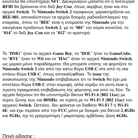
κονσόλα θα υποστηρίζει 𝐍𝐅𝐂. Διευκρινίζουν μάλιστα ότι η λειτουργία
𝐑𝐅𝐈𝐃 θα βρίσκεται στο δεξί 𝐉𝐨𝐲-𝐂𝐨𝐧, όπως ακριβώς ήταν και στο
αρχικό 𝐒𝐰𝐢𝐭𝐜𝐡. Το 𝐍𝐢𝐧𝐭𝐞𝐧𝐝𝐨 𝐒𝐰𝐢𝐭𝐜𝐡 𝟐 προφανώς χαρακτηρίζεται ως
𝐁𝐄𝐄-𝟎𝟎𝟏, αποκαλύπτουν τα αρχεία δοκιμής ραδιοεξοπλισμού της
εταιρείας, όπου το “𝐁𝐄𝐄” είναι η ονομασία της 𝐍𝐢𝐧𝐭𝐞𝐧𝐝𝐨 για την
οικογένεια προϊόντων 𝐒𝐰𝐢𝐭𝐜𝐡 𝟐, με το “𝟎𝟎𝟏” την κύρια κονσόλα, το
“𝟎𝟏𝟒” το δεξί 𝐉𝐨𝐲-𝐂𝐨𝐧 και το “𝟎𝟏𝟐” το αριστερό.
Το “𝐃𝐌𝐆” ήταν το αρχικό 𝐆𝐚𝐦𝐞 𝐁𝐨𝐲, το “𝐃𝐎𝐋” ήταν το 𝐆𝐚𝐦𝐞𝐂𝐮𝐛𝐞,
το “𝐑𝐕𝐋” ήταν το 𝐖𝐢𝐢 και το “𝐇𝐀𝐂” ήταν το αρχικό 𝐍𝐢𝐧𝐭𝐞𝐧𝐝𝐨 𝐒𝐰𝐢𝐭𝐜𝐡,
ως μερικά μόνο παραδείγματα. Θα μπορείτε επίσης να φορτίζετε το
𝐍𝐢𝐧𝐭𝐞𝐧𝐝𝐨 𝐒𝐰𝐢𝐭𝐜𝐡 𝟐 είτε από την κάτω θύρα 𝐔𝐒𝐁-𝐂 είτε από τη νέα
επάνω θύρα 𝐔𝐒𝐁-𝐂, όπως αποκαλύφθηκε. Το 𝐭𝐞𝐚𝐬𝐞 της
ανακοίνωσης της 𝐍𝐢𝐧𝐭𝐞𝐧𝐝𝐨 επιβεβαίωσε ότι το 𝐒𝐰𝐢𝐭𝐜𝐡 θα έχει μια
επιπλέον θύρα 𝐔𝐒𝐁-𝐂 στην κορυφή, αλλά νομίζω ότι αυτή είναι η
πρώτη πραγματική επιβεβαίωση της φόρτισης και από τις δύο. Τα
αρχεία δείχνουν ότι θα υποστηρίζει δίκτυα 𝐖𝐢-𝐅𝐢 𝟔 (𝟖𝟎𝟐.𝟏𝟏𝐚𝐱) με
εύρος ζώνης έως και 𝟖𝟎𝐌𝐇𝐳, σε σχέση με το 𝐖𝐢-𝐅𝐢 𝟓 (𝟖𝟎𝟐.𝟏𝟏𝐚𝐜) του
αρχικού 𝐒𝐰𝐢𝐭𝐜𝐡. Ωστόσο, δεν φαίνεται να διαθέτει 𝐖𝐢-𝐅𝐢 𝟕 ή 𝐖𝐢-𝐅𝐢
𝟔𝐄, και έχει περάσει από την 𝐅𝐂𝐂 μόνο με δοκιμές για δίκτυα 𝟐,𝟒𝐆𝐇𝐳
και 𝟓𝐆𝐇𝐳, όχι τη γρηγορότερη / μικρότερης εμβέλειας ζώνη 𝟔𝐆𝐇𝐳.
Πηγή είδησης :