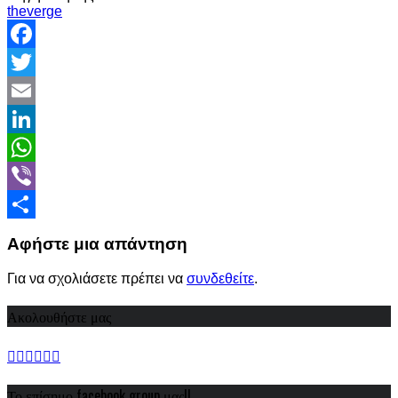
theverge
Facebook
Twitter
Email
LinkedIn
WhatsApp
Viber
Share
Αφήστε μια απάντηση
Για να σχολιάσετε πρέπει να
συνδεθείτε
.
Ακολουθήστε μας
Το επίσημο facebook group μας!!