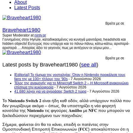
About
Latest Posts
Βρείτε με σε
Braveheart1980
Super Moderator
at
ninty.gr
Γεννημένος στην Hyrule, καταδικασμένος να κυνηγά μανιτάρια, headshots και
hidden objects! Ευτυχώς που υπάρχει και το πάνω-πάνω, κάτω-κάτω, αριστερά-
αριστερά .... Απορίας άξιο το γεγονός πως με αντέχουν οι γύρω μου...
Βρείτε με σε
Latest posts by Braveheart1980
(
see all
)
[Editorial] Το τίμημα της νοσταλγίας: Όταν η Nintendo προκάλεσε τους
fans της με 100+ τίτλους του ’90s
- 7 Αυγούστου 2026
Τέλος της αναμονής για το Minecraft Switch 2 – Η Microsoft ανακοινώνει
επίσημα την κυκλοφορία
- 7 Αυγούστου 2026
41.680 λόγοι για να αγοράσεις Switch 2 τώρα
- 7 Αυγούστου 2026
Το 𝐍𝐢𝐧𝐭𝐞𝐧𝐝𝐨 𝐒𝐰𝐢𝐭𝐜𝐡 𝟐 είναι ήδη καθ οδόν, αλλά υπάρχουν πολλά που
δεν γνωρίζουμε ακόμα – όπως, θα υποστηρίζει η νέα φορητή
κονσόλα της 𝐍𝐢𝐧𝐭𝐞𝐧𝐝𝐨 τις φιγούρες 𝐀𝐦𝐢𝐢𝐛𝐨 με 𝐍𝐅𝐂 που μπορούν να
ξεκλειδώσουν περιεχόμενο των παιχνιδιών;
Σήμερα, φαίνεται ότι θα το κάνει, επειδή οι πατέντες στην
Ομοσπονδιακή Επιτροπή Επικοινωνιών (𝐅𝐂𝐂) αποκαλύπτουν ότι η