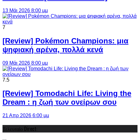
13 Μάι 2026 8:00 μμ
7
[Review] Pokémon Champions: μια
ψηφιακή αρένα, πολλά κενά
09 Μάι 2026 8:00 μμ
7.5
[Review] Tomodachi Life: Living the
Dream : η ζωή των ονείρων σου
21 Απρ 2026 6:00 μμ
Τελευταίο Direct: