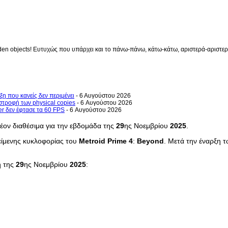
en objects! Ευτυχώς που υπάρχει και το πάνω-πάνω, κάτω-κάτω, αριστερά-αριστερά 
ξη που κανείς δεν περιμένει
- 6 Αυγούστου 2026
στροφή των physical copies
- 6 Αυγούστου 2026
er δεν έφτασε τα 60 FPS
- 6 Αυγούστου 2026
λέον διαθέσιμα για την εβδομάδα της
29
ης Νοεμβρίου
2025
.
είμενης κυκλοφορίας του
Metroid
Prime
4
:
Beyond
. Μετά την έναρξη 
η της
29
ης Νοεμβρίου
2025
: