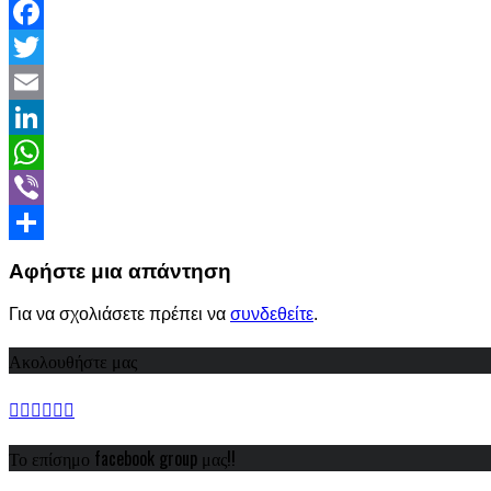
Facebook
Twitter
Email
LinkedIn
WhatsApp
Viber
Share
Αφήστε μια απάντηση
Για να σχολιάσετε πρέπει να
συνδεθείτε
.
Ακολουθήστε μας
Το επίσημο facebook group μας!!