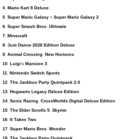
4
.
Mario
Kart
8
Deluxe
5
.
Super
Mario
Galaxy
+
Super
Mario
Galaxy
2
6
.
Super
Smash
Bros
.
Ultimate
7
.
Minecraft
8
.
Just
Dance
2026
Edition
Deluxe
9
.
Animal
Crossing
:
New
Horizons
10
.
Luigi
‘s
Mansion
3
11
.
Nintendo
Switch
Sports
12
.
The
Jackbox
Party
Quintpack
2
.
0
13
.
Hogwarts
Legacy
Deluxe
Edition
14
.
Sonic
Racing
:
CrossWorlds
Digital
Deluxe
Edition
15
.
The
Elder
Scrolls
5
:
Skyrim
16
.
It
Takes
Two
17
.
Super
Mario
Bros
.
Wonder
18
.
The
Jackbox
Party
Quintpack