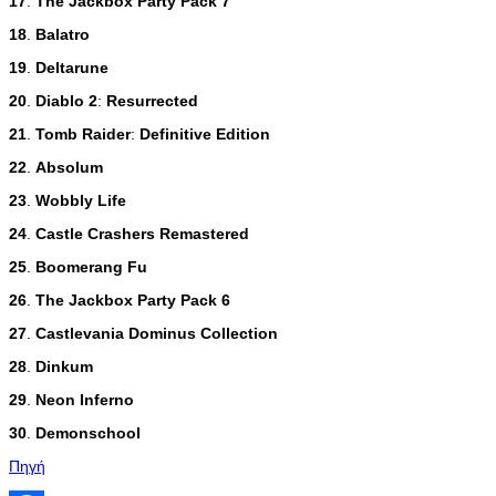
17
.
The
Jackbox
Party
Pack
7
18
.
Balatro
19
.
Deltarune
20
.
Diablo
2
:
Resurrected
21
.
Tomb
Raider
:
Definitive
Edition
22
.
Absolum
23
.
Wobbly
Life
24
.
Castle
Crashers
Remastered
25
.
Boomerang
Fu
26
.
The
Jackbox
Party
Pack
6
27
.
Castlevania
Dominus
Collection
28
.
Dinkum
29
.
Neon
Inferno
30
.
Demonschool
Πηγή