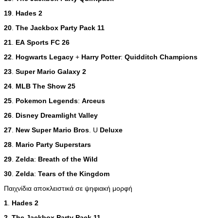
19
.
Hades
2
20
.
The
Jackbox
Party
Pack
11
21
.
EA
Sports
FC
26
22
.
Hogwarts
Legacy
+
Harry
Potter
:
Quidditch
Champions
23
.
Super
Mario
Galaxy
2
24
.
MLB
The
Show
25
25
.
Pokemon
Legends
:
Arceus
26
.
Disney
Dreamlight
Valley
27
.
New
Super
Mario
Bros
. U
Deluxe
28
.
Mario
Party
Superstars
29
.
Zelda
:
Breath
of
the
Wild
30
.
Zelda
:
Tears
of
the
Kingdom
Παιχνίδια αποκλειστικά σε ψηφιακή μορφή
1
.
Hades
2
2
.
The
Jackbox
Party
Pack
11