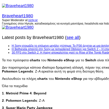
Braveheart1980
Super Moderator
at
ninty.gr
Γεννημένος στην Hyrule, καταδικασμένος να κυνηγά μανιτάρια, headshots και hidd
Latest posts by Braveheart1980
(
see all
)
Η Sony ετοιμάζει το επόμενο μεγάλο χτύπημα: Το PS6 έρχεται με μια έκπλη
Η Bethesda απαντά στη Sony με remastered Oblivion για Switch 2 – Η επι
30 FPS στο Switch 2: Η Aspyr αποκαλύπτει γιατί το Rise of the Tomb Raid
Τα πιο πρόσφατα
charts
του
Nintendo
eShop
για το
Switch
είναι π
Δεν παρατηρούμε κάποια ιδιαίτερα δραματική αλλαγή, πέραν της επικ
Pokemon
Legends
: Z-A αρκείται αυτή τη φορά στη δεύτερη θέση.
Ακολουθούν τα πλήρη
charts
του
Nintendo
eShop
για την εβδομάδ
Όλα τα παιχνίδια
1
.
Metroid
Prime
4
:
Beyond
2
.
Pokemon
Legends
: Z-A
3
.
Super
Mario
Party
Jamboree