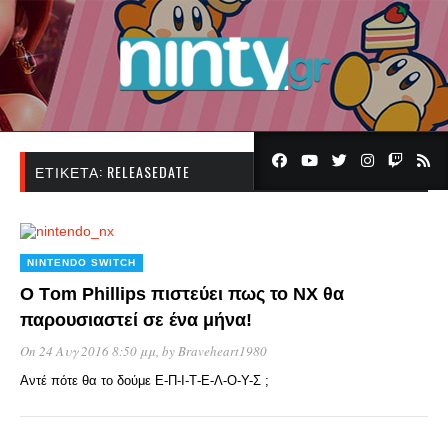
ΕΤΙΚΈΤΑ:
RELEASEDATE
NINTENDO SWITCH
Ο Τom Phillips πιστεύει πως το ΝΧ θα
παρουσιαστεί σε ένα μήνα!
On 24 Αυγ 2016 8:50 μμ
, by
Braveheart1980
Αντέ πότε θα το δούμε Ε-Π-Ι-Τ-Ε-Λ-Ο-Υ-Σ ;