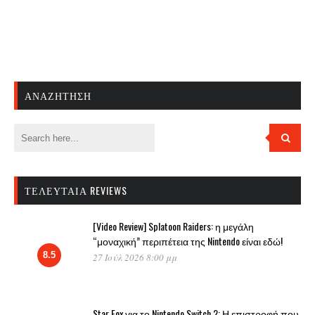
ΑΝΑΖΉΤΗΣΗ
ΤΕΛΕΥΤΑΊΑ REVIEWS
[Video Review] Splatoon Raiders: η μεγάλη
“μοναχική” περιπέτεια της Nintendo είναι εδώ!
8.5
27 Ιούλ 2026 8:00 μμ
Star Fox για το Nintendo Switch 2: Η επιστροφή που