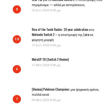
περιμέναμε — αλλά με αστερίσκους
8
29 Ιούν 2026 9:00 μμ
Rise of the Tomb Raider: 20 year celebration στο
Nintendo Switch 2 – η επιστροφή της Lara σε
φορητή μορφή
7.8
15 Ιούν 2026 8:00 μμ
MotoGP 26 [Switch 2 Review]
13 Μάι 2026 8:00 μμ
6
[Review] Pokémon Champions: μια ψηφιακή αρένα,
πολλά κενά
7
09 Μάι 2026 8:00 μμ