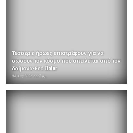
Τέσσερις ήρωες επιστρέφουν για να
σώσουν τον κόσμο που απειλείται από τον
δαίμονα-θεό Balor
04 Αυγ 2026 6:27 μμ