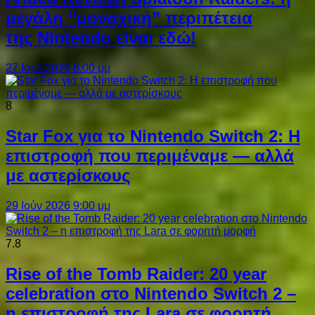
μεγάλη “μοναχική” περιπέτεια
της Nintendo είναι εδώ!
27 Ιούλ 2026 8:00 μμ
8
Star Fox για το Nintendo Switch 2: Η
επιστροφή που περιμέναμε — αλλά
με αστερίσκους
29 Ιούν 2026 9:00 μμ
7.8
Rise of the Tomb Raider: 20 year
celebration στο Nintendo Switch 2 –
η επιστροφή της Lara σε φορητή