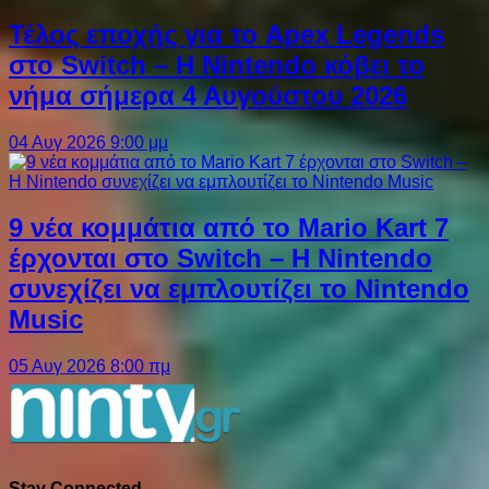
Τέλος εποχής για το Apex Legends
στο Switch – Η Nintendo κόβει το
νήμα σήμερα 4 Αυγούστου 2026
04 Αυγ 2026 9:00 μμ
9 νέα κομμάτια από το Mario Kart 7
έρχονται στο Switch – Η Nintendo
συνεχίζει να εμπλουτίζει το Nintendo
Music
05 Αυγ 2026 8:00 πμ
Stay Connected