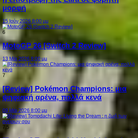
μορφή
15 Ιούν 2026 8:00 μμ
6
MotoGP 26 [Switch 2 Review]
13 Μάι 2026 8:00 μμ
7
[Review] Pokémon Champions: μια
ψηφιακή αρένα, πολλά κενά
09 Μάι 2026 8:00 μμ
7.5