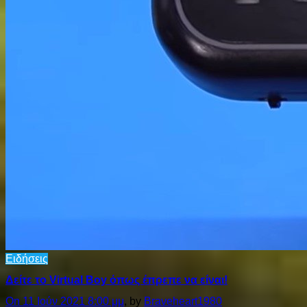
Ειδήσεις
Δείτε το Virtual Boy όπως έπρεπε να είναι!
On 11 Ιούν 2021 8:00 μμ
, by
Braveheart1980