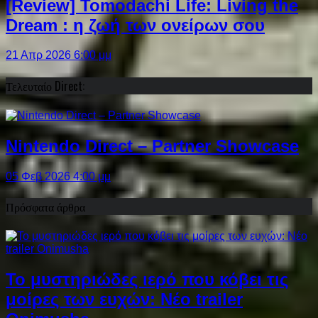
[Review] Tomodachi Life: Living the
Dream : η ζωή των ονείρων σου
21 Απρ 2026 6:00 μμ
Τελευταίο Direct:
Nintendo Direct – Partner Showcase
05 Φεβ 2026 4:00 μμ
Πρόσφατα άρθρα
Το μυστηριώδες ιερό που κόβει τις
μοίρες των ευχών: Νέο trailer