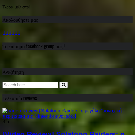
Τώρα μάλιστα!
Ακολουθήστε μας
Το επίσημο facebook group μας!!
Αναζήτηση
Τελευταία reviews
8.5
[Video Review] Splatoon Raiders: η