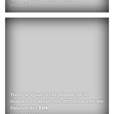
07 Αυγ 2026 8:00 πμ
Τέσσερις ήρωες επιστρέφουν για να
σώσουν τον κόσμο που απειλείται από τον
δαίμονα-θεό Balor