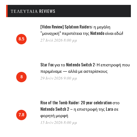
ΤΕΛΕΥΤΑΊΑ REVIEWS
[Video Review] Splatoon Raiders: η μεγάλη
“μοναχική” περιπέτεια της Nintendo είναι εδώ!
8.5
27 Ιούλ 2026 8:00 μμ
Star Fox για το Nintendo Switch 2: Η επιστροφή που
περιμέναμε — αλλά με αστερίσκους
8
29 Ιούν 2026 9:00 μμ
Rise of the Tomb Raider: 20 year celebration στο
Nintendo Switch 2 – η επιστροφή της Lara σε
φορητή μορφή
7.8
15 Ιούν 2026 8:00 μμ