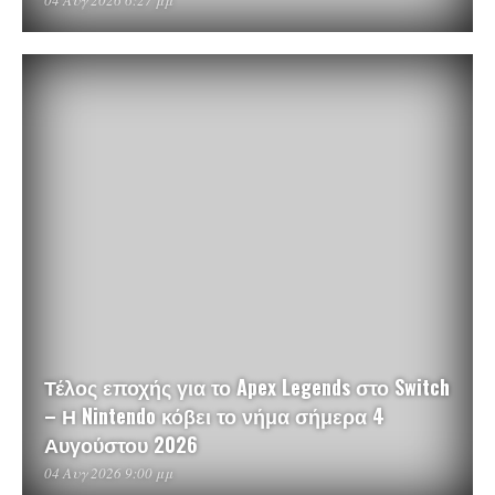
04 Αυγ 2026 6:27 μμ
Τέλος εποχής για το Apex Legends στο Switch
– Η Nintendo κόβει το νήμα σήμερα 4
Αυγούστου 2026
04 Αυγ 2026 9:00 μμ