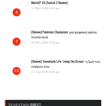
MotoGP 26 [Switch 2 Review]
13 Μάι 2026 8:00 μμ
6
[Review] Pokémon Champions: μια ψηφιακή αρένα,
πολλά κενά
7
09 Μάι 2026 8:00 μμ
[Review] Tomodachi Life: Living the Dream : η ζωή των
ονείρων σου
7.5
21 Απρ 2026 6:00 μμ
ΤΕΛΕΥΤΑΊΟ DIRECT: