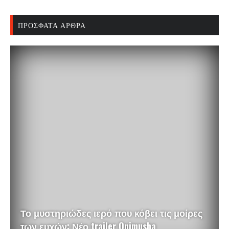
ΠΡΌΣΦΑΤΑ ΆΡΘΡΑ
Το μυστηριώδες ιερό που κόβει τις μοίρες
των ευχών: Νέο trailer Onimusha