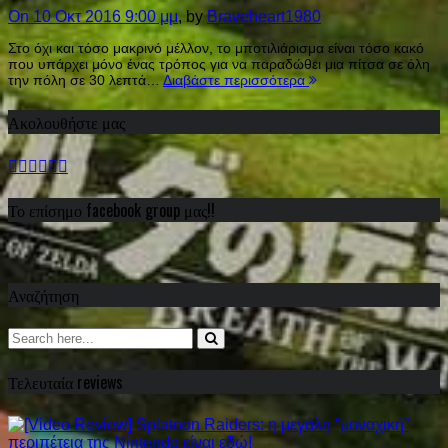
On 10 Οκτ 2016 9:00 μμ
, by
Braveheart1980
Στο όχι και τόσο μακρινό μέλλον, το μποτιλιάρισμα είναι τόσο κακό
που υπάρχει μόνο ένας τρόπος για να παραδώθει μια πίτσα σε όλη
την πόλη σε 30 λεπτά…
Διαβάστε περισσότερα
Ακολουθήστε μας
Το επίσημο facebook group μας!!
Αναζήτηση
Τελευταία reviews