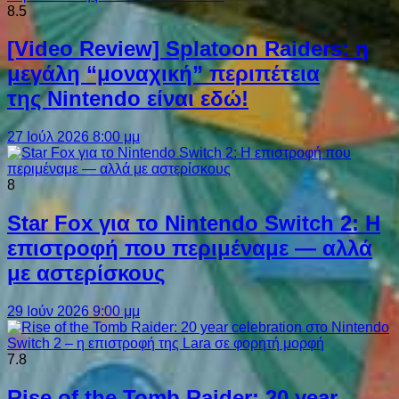
8.5
[Video Review] Splatoon Raiders: η
μεγάλη “μοναχική” περιπέτεια
της Nintendo είναι εδώ!
27 Ιούλ 2026 8:00 μμ
8
Star Fox για το Nintendo Switch 2: Η
επιστροφή που περιμέναμε — αλλά
με αστερίσκους
29 Ιούν 2026 9:00 μμ
7.8
Rise of the Tomb Raider: 20 year