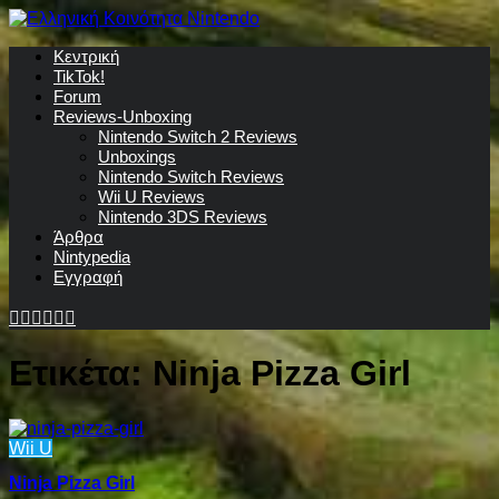
Κεντρική
TikTok!
Forum
Reviews-Unboxing
Nintendo Switch 2 Reviews
Unboxings
Nintendo Switch Reviews
Wii U Reviews
Nintendo 3DS Reviews
Άρθρα
Nintypedia
Εγγραφή
Ετικέτα:
Ninja Pizza Girl
Wii U
Ninja Pizza Girl