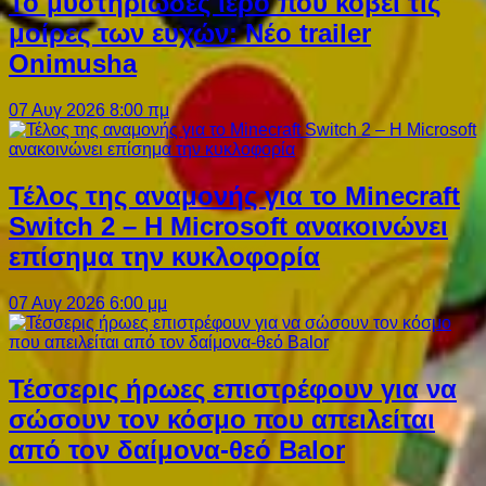
Το μυστηριώδες ιερό που κόβει τις
μοίρες των ευχών: Νέο trailer
Onimusha
07 Αυγ 2026 8:00 πμ
Τέλος της αναμονής για το Minecraft
Switch 2 – Η Microsoft ανακοινώνει
επίσημα την κυκλοφορία
07 Αυγ 2026 6:00 μμ
Τέσσερις ήρωες επιστρέφουν για να
σώσουν τον κόσμο που απειλείται
από τον δαίμονα-θεό Balor