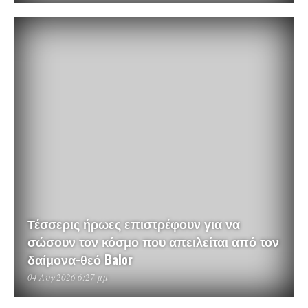
Τέσσερις ήρωες επιστρέφουν για να
σώσουν τον κόσμο που απειλείται από τον
δαίμονα-θεό Balor
04 Αυγ 2026 6:27 μμ