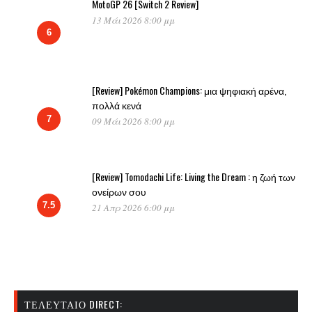
MotoGP 26 [Switch 2 Review]
13 Μάι 2026 8:00 μμ
6
[Review] Pokémon Champions: μια ψηφιακή αρένα,
πολλά κενά
7
09 Μάι 2026 8:00 μμ
[Review] Tomodachi Life: Living the Dream : η ζωή των
ονείρων σου
7.5
21 Απρ 2026 6:00 μμ
ΤΕΛΕΥΤΑΊΟ DIRECT: