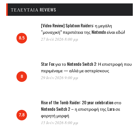
ΤΕΛΕΥΤΑΊΑ REVIEWS
[Video Review] Splatoon Raiders: η μεγάλη
“μοναχική” περιπέτεια της Nintendo είναι εδώ!
8.5
27 Ιούλ 2026 8:00 μμ
Star Fox για το Nintendo Switch 2: Η επιστροφή που
περιμέναμε — αλλά με αστερίσκους
8
29 Ιούν 2026 9:00 μμ
Rise of the Tomb Raider: 20 year celebration στο
Nintendo Switch 2 – η επιστροφή της Lara σε
φορητή μορφή
7.8
15 Ιούν 2026 8:00 μμ