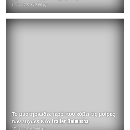
10 Αυγ 2026 10:00 μμ
Το μυστηριώδες ιερό που κόβει τις μοίρες
των ευχών: Νέο trailer Onimusha
07 Αυγ 2026 8:00 πμ