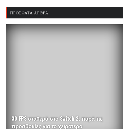
ΠΡΌΣΦΑΤΑ ΆΡΘΡΑ
30 FPS σταθερά στο Switch 2, παρά τις
προσδοκίες για το χειρότερο