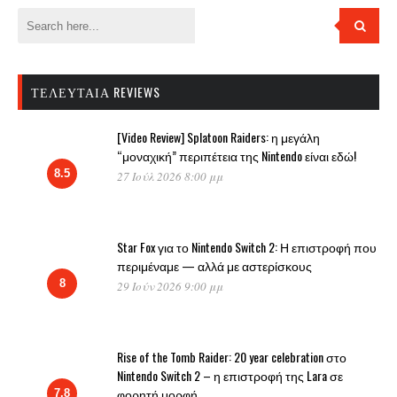
ΤΕΛΕΥΤΑΊΑ REVIEWS
[Video Review] Splatoon Raiders: η μεγάλη
“μοναχική” περιπέτεια της Nintendo είναι εδώ!
8.5
27 Ιούλ 2026 8:00 μμ
Star Fox για το Nintendo Switch 2: Η επιστροφή που
περιμέναμε — αλλά με αστερίσκους
8
29 Ιούν 2026 9:00 μμ
Rise of the Tomb Raider: 20 year celebration στο
Nintendo Switch 2 – η επιστροφή της Lara σε
φορητή μορφή
7.8