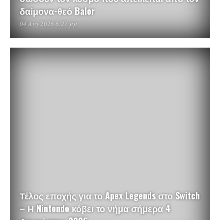
δαίμονα-θεό Balor
04 Αυγ 2026 6:27 μμ
Τέλος εποχής για το Apex Legends στο Switch
– Η Nintendo κόβει το νήμα σήμερα 4