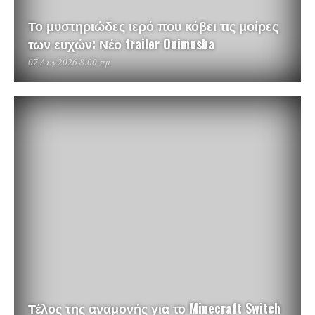
Το μυστηριώδες ιερό που κόβει τις μοίρες
των ευχών: Νέο trailer Onimusha
07 Αυγ 2026 8:00 πμ
Τέλος της αναμονής για το Minecraft Switch