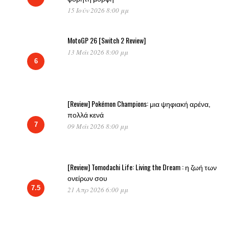
15 Ιούν 2026 8:00 μμ
MotoGP 26 [Switch 2 Review]
13 Μάι 2026 8:00 μμ
6
[Review] Pokémon Champions: μια ψηφιακή αρένα,
πολλά κενά
7
09 Μάι 2026 8:00 μμ
[Review] Tomodachi Life: Living the Dream : η ζωή των
ονείρων σου
7.5
21 Απρ 2026 6:00 μμ