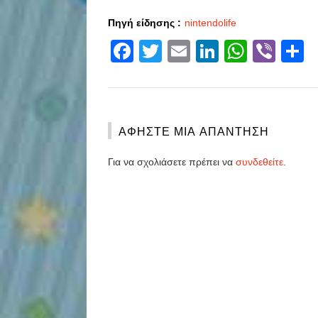
Πηγή είδησης :
nintendolife
Facebook
Twitter
Email
LinkedIn
Whats
Vibe
S
ΑΦΉΣΤΕ ΜΙΑ ΑΠΆΝΤΗΣΗ
Για να σχολιάσετε πρέπει να
συνδεθείτε
.