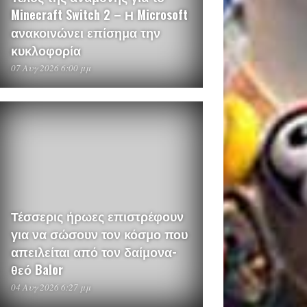
Minecraft Switch 2 – Η Microsoft
ανακοινώνει επίσημα την
κυκλοφορία
07 Αυγ 2026 6:00 μμ
Τέσσερις ήρωες επιστρέφουν
για να σώσουν τον κόσμο που
απειλείται από τον δαίμονα-
θεό Balor
04 Αυγ 2026 6:27 μμ