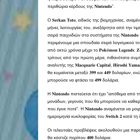
περιθώρια κέρδους της 𝐍𝐢𝐧𝐭𝐞𝐧𝐝𝐨”.
Ο 𝐒𝐞𝐫𝐤𝐚𝐧 𝐓𝐨𝐭𝐨, ειδικός της βιομηχανίας,
μήνες λειτουργίας του, ανεξάρτητα από την τι
σειρά παιχνιδιών στα συστήματα της 𝐍𝐢𝐧𝐭𝐞𝐧
περιμένουμε μια σπουδαία σειρά λογισμικού το πρώτο 
από οκτώ χρόνια μέχρι το 𝐏𝐨𝐤é𝐦𝐨𝐧 𝐋𝐞𝐠𝐞𝐧𝐝𝐬: 
τρίτους από την πρώτη μέρα, πιθανότατα συμπεριλαμβανο
αναλυτής της 𝐌𝐚𝐜𝐪𝐮𝐚𝐫𝐢𝐞 𝐂𝐚𝐩𝐢𝐭𝐚𝐥, 𝐇𝐢𝐫𝐨𝐬𝐡
θα κυμαίνεται μεταξύ 𝟑𝟗𝟗 και 𝟒𝟒𝟗 δολαρίων, ενώ ο αναλυ
μπορούσε να φτάσει τα 𝟒𝟗𝟗 δολάρια.
Η 𝐍𝐢𝐧𝐭𝐞𝐧𝐝𝐨 πιστεύεται ότι έχει “απόθεμα α
μονάδων, γεγονός που θα μπορούσε να καθιερώσε
που έγινε ποτέ”. Η 𝐍𝐢𝐧𝐭𝐞𝐧𝐝𝐨 αναμένεται να
ημερομηνία κυκλοφορίας του 𝐒𝐰𝐢𝐭𝐜𝐡 𝟐 κατά 
Οι τελευταίες προβλέψεις ακολουθούν μια παρόμοι
θα κόστιζε περίπου 𝟒𝟎𝟎 δολάρια.