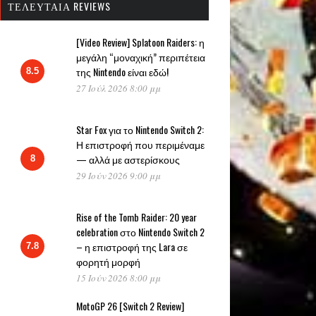
ΤΕΛΕΥΤΑΊΑ REVIEWS
[Video Review] Splatoon Raiders: η
μεγάλη “μοναχική” περιπέτεια
της Nintendo είναι εδώ!
8.5
27 Ιούλ 2026 8:00 μμ
Star Fox για το Nintendo Switch 2:
Η επιστροφή που περιμέναμε
— αλλά με αστερίσκους
8
29 Ιούν 2026 9:00 μμ
Rise of the Tomb Raider: 20 year
celebration στο Nintendo Switch 2
– η επιστροφή της Lara σε
7.8
φορητή μορφή
15 Ιούν 2026 8:00 μμ
MotoGP 26 [Switch 2 Review]