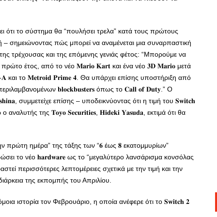
 αναμένει ότι το σύστημα θα “πουλήσει τρελα” κατά τους πρώτους
μή – σημειώνοντας πώς μπορεί να αναμένεται μια συναρπαστική
𝐝𝐨 της τρέχουσας και της επόμενης γενιάς φέτος: “Μπορούμε να
έτος, από το νέο 𝐌𝐚𝐫𝐢𝐨 𝐊𝐚𝐫𝐭 και ένα νέο 𝟑𝐃 𝐌𝐚𝐫𝐢𝐨 μετά
𝐙-𝐀 και το 𝐌𝐞𝐭𝐫𝐨𝐢𝐝 𝐏𝐫𝐢𝐦𝐞 𝟒. Θα υπάρχει επίσης υποστήριξη από
μένων 𝐛𝐥𝐨𝐜𝐤𝐛𝐮𝐬𝐭𝐞𝐫𝐬 όπως το 𝐂𝐚𝐥𝐥 𝐨𝐟 𝐃𝐮𝐭𝐲.” Ο
 𝐘𝐚𝐦𝐚𝐬𝐡𝐢𝐧𝐚, συμμετείχε επίσης – υποδεικνύοντας ότι η τιμή του 𝐒𝐰𝐢𝐭𝐜𝐡
τής της 𝐓𝐨𝐲𝐨 𝐒𝐞𝐜𝐮𝐫𝐢𝐭𝐢𝐞𝐬, 𝐇𝐢𝐝𝐞𝐤𝐢 𝐘𝐚𝐬𝐮𝐝𝐚, εκτιμά ότι θα
πό την πρώτη ημέρα” της τάξης των “𝟔 έως 𝟖 εκατομμυρίων”
ι το νέο 𝐡𝐚𝐫𝐝𝐰𝐚𝐫𝐞 ως το “μεγαλύτερο λανσάρισμα κονσόλας
 μοιραστεί περισσότερες λεπτομέρειες σχετικά με την τιμή και την
τη διάρκεια της εκπομπής του Απριλίου.
α ιστορία τον Φεβρουάριο, η οποία ανέφερε ότι το 𝐒𝐰𝐢𝐭𝐜𝐡 𝟐