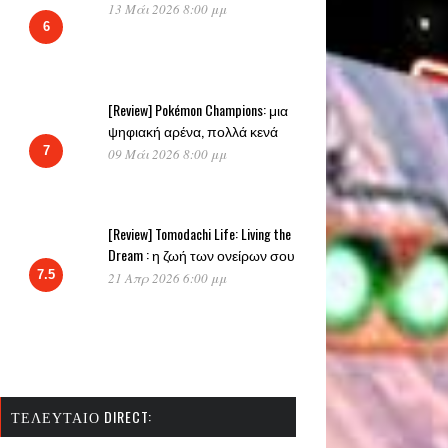
13 Μάι 2026 8:00 μμ
6
[Review] Pokémon Champions: μια
ψηφιακή αρένα, πολλά κενά
7
09 Μάι 2026 8:00 μμ
[Review] Tomodachi Life: Living the
Dream : η ζωή των ονείρων σου
7.5
21 Απρ 2026 6:00 μμ
ΤΕΛΕΥΤΑΊΟ DIRECT: