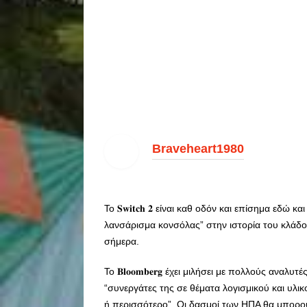
Braveheart1980
Το 𝐒𝐰𝐢𝐭𝐜𝐡 𝟐 είναι καθ οδόν και επίσημα εδώ
λανσάρισμα κονσόλας” στην ιστορία του κλάδου, κ
σήμερα.
Το 𝐁𝐥𝐨𝐨𝐦𝐛𝐞𝐫𝐠 έχει μιλήσει με πολλούς αναλ
“συνεργάτες της σε θέματα λογισμικού και υλικού
ή περισσότερο”. Οι δασμοί των ΗΠΑ θα μπορού