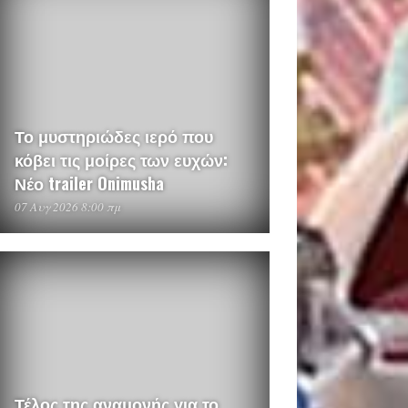
Το μυστηριώδες ιερό που
κόβει τις μοίρες των ευχών:
Νέο trailer Onimusha
07 Αυγ 2026 8:00 πμ
Τέλος της αναμονής για το