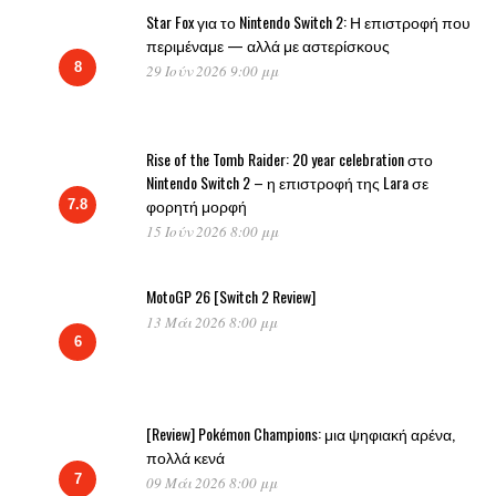
Star Fox για το Nintendo Switch 2: Η επιστροφή που
περιμέναμε — αλλά με αστερίσκους
8
29 Ιούν 2026 9:00 μμ
Rise of the Tomb Raider: 20 year celebration στο
Nintendo Switch 2 – η επιστροφή της Lara σε
φορητή μορφή
7.8
15 Ιούν 2026 8:00 μμ
MotoGP 26 [Switch 2 Review]
13 Μάι 2026 8:00 μμ
6
[Review] Pokémon Champions: μια ψηφιακή αρένα,
πολλά κενά
7
09 Μάι 2026 8:00 μμ