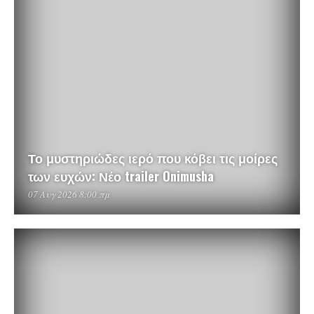
Το μυστηριώδες ιερό που κόβει τις μοίρες
των ευχών: Νέο trailer Onimusha
07 Αυγ 2026 8:00 πμ