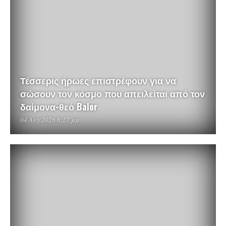
Τέσσερις ήρωες επιστρέφουν για να
σώσουν τον κόσμο που απειλείται από τον
δαίμονα-θεό Balor
04 Αυγ 2026 6:27 μμ