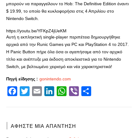
μπορούν να παραγγείλουν το Hob: The Definitive Edition έναντι
$ 19.99, το οποίο θα κυκλοφορήσει στις 4 Απριλίου στο
Nintendo Switch.
https://youtu.be/YFKpZ4jUeKM
Αυτή η εκπληκτική single-player περιπέτεια δημιουργήθηκε
αρχικά από την Runic Games για PC και PlayStation 4 το 2017.
Η Panic Button πήρε όλα όσα οι αγαπήσαμε από τον αρχικό
τίτλο και ανέπτυξε μια έκδοση αποκλειστικά για το Nintendo
Switch, με βελτιωμένο χειρισμό και νέα χαρακτηριστικά!
Πηγή είδησης :
gonintendo.com
Facebook
Twitter
Email
LinkedIn
WhatsApp
Viber
Share
ΑΦΉΣΤΕ ΜΙΑ ΑΠΆΝΤΗΣΗ