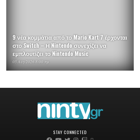
9 νέα κομμάτια από το Mario Kart 7 έρχονται
στο Switch – Η Nintendo συνεχίζει να
εμπλουτίζει το Nintendo Music
05 Αυγ 2026 8:00 πμ
STAY CONNECTED