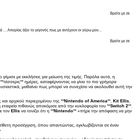
Βρείτε με σε
.... Απορίας άξιο το γεγονός πως με αντέχουν οι γύρω μου...
Βρείτε με σε
υο γέμισε με εκκλήσεις για μείωση της τιμής. Παρόλα αυτά, η
**τέσσερις** ημέρες, καταφέρνοντας να γίνει το πιο γρήγορα
ουσιαστικά, μαθαίνει πως μπορεί να συνεχίσει να ακολουθεί αυτή την
 και αρχικού περιεχομένου της **
Nintendo
of
America
**,
Kit
Ellis
,
 εταιρεία πιθανώς αποκόμισε από την κυκλοφορία του **
Switch
2
**.
με τον
Ellis
να τονίζει ότι η **
Nintendo
** «πήρε την απόφαση να μην
τίθετη προσέγγιση, όπου απαντώντας, εγκλωβίζονται σε έναν
»