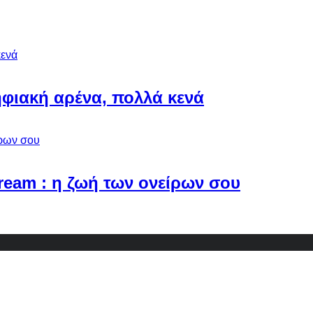
φιακή αρένα, πολλά κενά
Dream : η ζωή των ονείρων σου