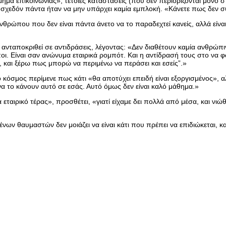
τμήμα επικοινωνίας», τέτοιες καταστάσεις (που δεν περιορίζονται μόν
κή σχεδόν πάντα ήταν να μην υπάρχει καμία εμπλοκή. «Κάνετε πως δεν σ
 ανθρώπου που δεν είναι πάντα άνετο να το παραδεχτεί κανείς, αλλά εί
α ανταποκριθεί σε αντιδράσεις, λέγοντας: «Δεν διαθέτουν καμία ανθρώπ
οι. Είναι σαν ανώνυμα εταιρικά ρομπότ. Και η αντίδρασή τους στο να φω
 και ξέρω πως μπορώ να περιμένω να περάσει και εσείς”.»
κόσμος περίμενε πως κάτι «θα αποτύχει επειδή είναι εξοργισμένος»,
α το κάνουν αυτό σε εσάς. Αυτό όμως δεν είναι καλό μάθημα.»
ένα εταιρικό τέρας», προσθέτει, «γιατί είχαμε δει πολλά από μέσα, και
ν θαυμαστών δεν μοιάζει να είναι κάτι που πρέπει να επιδιώκεται, κα