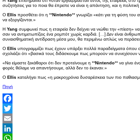
Η
Yang
επισημαίνει ότι «όταν εργαζόμασταν εντός της εταιρείας στο 
συζητήσεις για το ποια θα έπρεπε να είναι η απάντηση, και η πολιτι
Ο
Ellis
προσθέτει ότι η **
Nintendo
** γνωρίζει «κάτι για τη φύση του
να εξοργίζονται.»
Η
Yang
συμφωνεί πως η εταιρεία δεν δείχνει να νιώθει την «πίεση» ν
σαν να αντιμετωπίζεις ένα ρομπότ χωρίς καρδιά. […] Δεν είναι άνθρωπ
συναισθηματική αντίδραση μέσα μου, θα περιμένω απλώς να περάσει,
Ο
Ellis
υπογραμμίζει πως έχουν υπάρξει πολλά παραδείγματα όπου ο 
σχολιάζει ότι «βασικά τους διδάσκουμε πως μπορούν να συνεχίσουν ν
«Να είμαστε ξεκάθαροι ότι δεν προτείνουμε η **
Nintendo
** να γίνει 
φορές θέλαμε να απαντήσουμε, αλλά δεν το έκαναν.»
Ο
Ellis
καταλήγει πως «η μακροχρόνια δυσαρέσκεια των πιο παθιασμένω
Πηγή
Facebook
Twitter
Email
LinkedIn