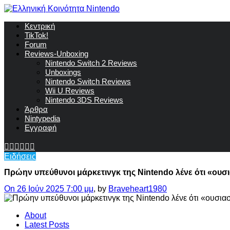
Κεντρική
TikTok!
Forum
Reviews-Unboxing
Nintendo Switch 2 Reviews
Unboxings
Nintendo Switch Reviews
Wii U Reviews
Nintendo 3DS Reviews
Άρθρα
Nintypedia
Εγγραφή
Ειδήσεις
Πρώην υπεύθυνοι μάρκετινγκ της Nintendo λένε ότι «ουσια
On 26 Ιούν 2025 7:00 μμ
, by
Braveheart1980
About
Latest Posts