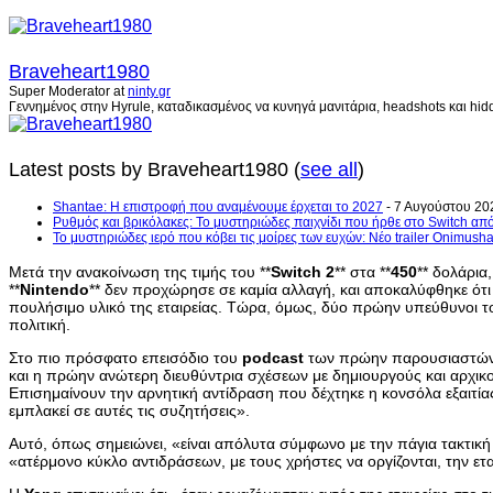
Braveheart1980
Super Moderator
at
ninty.gr
Γεννημένος στην Hyrule, καταδικασμένος να κυνηγά μανιτάρια, headshots και hidd
Latest posts by Braveheart1980
(
see all
)
Shantae: Η επιστροφή που αναμένουμε έρχεται το 2027
- 7 Αυγούστου 20
Ρυθμός και βρικόλακες: Το μυστηριώδες παιχνίδι που ήρθε στο Switch από
Το μυστηριώδες ιερό που κόβει τις μοίρες των ευχών: Νέο trailer Onimush
Μετά την ανακοίνωση της τιμής του **
Switch
2
** στα **
450
** δολάρια
**
Nintendo
** δεν προχώρησε σε καμία αλλαγή, και αποκαλύφθηκε ότι
πουλήσιμο υλικό της εταιρείας. Τώρα, όμως, δύο πρώην υπεύθυνοι το
πολιτική.
Στο πιο πρόσφατο επεισόδιο του
podcast
των πρώην παρουσιαστών 
και η πρώην ανώτερη διευθύντρια σχέσεων με δημιουργούς και αρχικ
Επισημαίνουν την αρνητική αντίδραση που δέχτηκε η κονσόλα εξαιτίας
εμπλακεί σε αυτές τις συζητήσεις».
Αυτό, όπως σημειώνει, «είναι απόλυτα σύμφωνο με την πάγια τακτική
«ατέρμονο κύκλο αντιδράσεων, με τους χρήστες να οργίζονται, την ετ