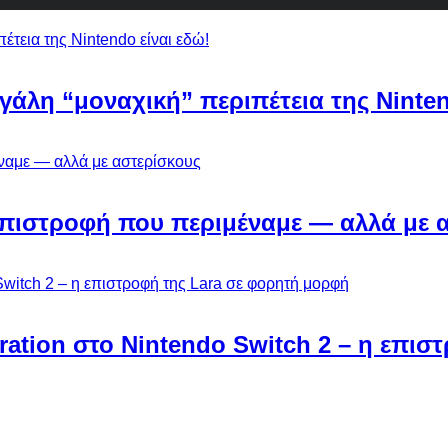
εγάλη “μοναχική” περιπέτεια της Ninten
Η επιστροφή που περιμέναμε — αλλά με 
ebration στο Nintendo Switch 2 – η επι