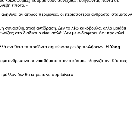
ο στις κυκλοφορίες) «συμβαίνουν συνεχώς», οδηγώντας πάντα σε
υνέβη τίποτα.»
ναι αληθινό: αν απλώς περιμένεις, οι περισσότεροι άνθρωποι σταματούν
ινη συναισθηματική αντίδραση. Δεν το λέω κακόβουλα, αλλά μοιάζει
νάζεις στο διαδίκτυο είναι απλά “Δεν με ενδιαφέρει. Δεν προκαλεί
 αλλά αντίθετα τα προϊόντα σημείωσαν ρεκόρ πωλήσεων. Η
Yang
 νιώθαμε ανθρώπινα συναισθήματα όταν ο κόσμος εξοργιζόταν. Κάποιες
ι μάλλον δεν θα έπρεπε να συμβαίνει.»