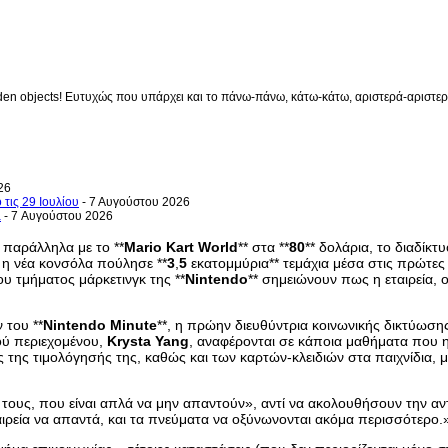
en objects! Ευτυχώς που υπάρχει και το πάνω-πάνω, κάτω-κάτω, αριστερά-αριστερά 
26
 τις 29 Ιουλίου
- 7 Αυγούστου 2026
a
- 7 Αυγούστου 2026
, παράλληλα με το **
Mario
Kart
World
** στα **
80
** δολάρια, το διαδίκτ
 η νέα κονσόλα πούλησε **
3
,
5
εκατομμύρια** τεμάχια μέσα στις πρώτες 
υ τμήματος μάρκετινγκ της **
Nintendo
** σημειώνουν πως η εταιρεία, 
του **
Nintendo
Minute
**, η πρώην διευθύντρια κοινωνικής δικτύωσης
ού περιεχομένου,
Krysta
Yang
, αναφέρονται σε κάποια μαθήματα που η
 της τιμολόγησής της, καθώς και των καρτών-κλειδιών στα παιχνίδια, 
 τους, που είναι απλά να μην απαντούν», αντί να ακολουθήσουν την αν
αιρεία να απαντά, και τα πνεύματα να οξύνωνονται ακόμα περισσότερο.