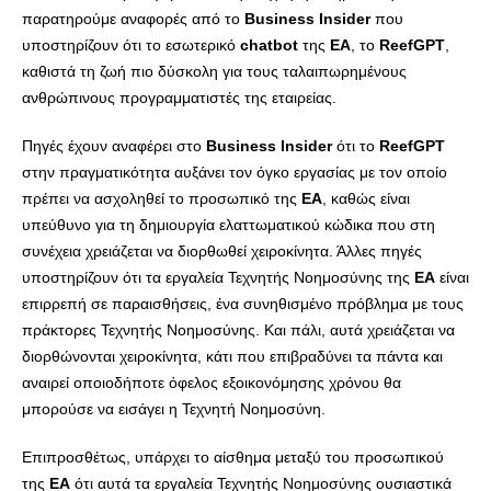
παρατηρούμε αναφορές από το
Business
Insider
που
υποστηρίζουν ότι το εσωτερικό
chatbot
της
EA
, το
ReefGPT
,
καθιστά τη ζωή πιο δύσκολη για τους ταλαιπωρημένους
ανθρώπινους προγραμματιστές της εταιρείας.
Πηγές έχουν αναφέρει στο
Business
Insider
ότι το
ReefGPT
στην πραγματικότητα αυξάνει τον όγκο εργασίας με τον οποίο
πρέπει να ασχοληθεί το προσωπικό της
EA
, καθώς είναι
υπεύθυνο για τη δημιουργία ελαττωματικού κώδικα που στη
συνέχεια χρειάζεται να διορθωθεί χειροκίνητα. Άλλες πηγές
υποστηρίζουν ότι τα εργαλεία Τεχνητής Νοημοσύνης της
EA
είναι
επιρρεπή σε παραισθήσεις, ένα συνηθισμένο πρόβλημα με τους
πράκτορες Τεχνητής Νοημοσύνης. Και πάλι, αυτά χρειάζεται να
διορθώνονται χειροκίνητα, κάτι που επιβραδύνει τα πάντα και
αναιρεί οποιοδήποτε όφελος εξοικονόμησης χρόνου θα
μπορούσε να εισάγει η Τεχνητή Νοημοσύνη.
Επιπροσθέτως, υπάρχει το αίσθημα μεταξύ του προσωπικού
της
EA
ότι αυτά τα εργαλεία Τεχνητής Νοημοσύνης ουσιαστικά