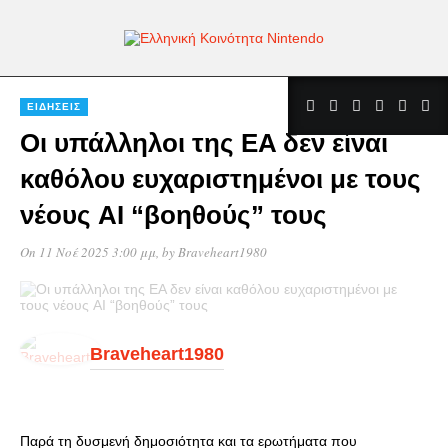
ΕΙΔΉΣΕΙΣ
Οι υπάλληλοι της EA δεν είναι
καθόλου ευχαριστημένοι με τους
νέους AI “βοηθούς” τους
On 11 Νοέ 2025 3:00 μμ
, by
Braveheart1980
Braveheart1980
Παρά τη δυσμενή δημοσιότητα και τα ερωτήματα που