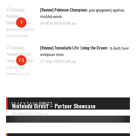
[Review] Pokémon Champions: μια ψηφιακή αρένα,
πολλά κενά
7
09 Μάι 2026 8:00 μμ
[Review] Tomodachi Life: Living the Dream : η ζωή των
ονείρων σου
7.5
21 Απρ 2026 6:00 μμ
ΤΕΛΕΥΤΑΊΟ DIRECT:
Nintendo Direct – Partner Showcase
05 Φεβ 2026 4:00 μμ