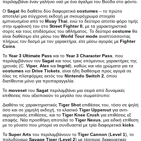
περιλαμβάνει έναν γαλήνιο ναό με ένα άγαλμα του Βούδα στο φόντο.
Ο
Sagat
θα διαθέτει δύο διαφορετικά
costumes
– το πρώτο
αποτελεί μια σύγχρονη εκδοχή με σκουρόχρωμα στοιχεία
εμπνευσμένα από το
Muay
Thai
, ενώ το δεύτερο αποτίει φόρο τιμής
στην εμφάνισή του στο
Street
Fighter
II
, με τα χαρακτηριστικά
σορτς και τους επιδέσμους του αθλήματος. Το δεύτερο
costume
θα
είναι διαθέσιμο είτε μέσω του
World
Tour
mode
αναπτύσσοντας
πλήρως τον δεσμό με τον χαρακτήρα, είτε μέσω αγοράς με
Fighter
Coins
.
Το
Year
3
Ultimate
Pass
και το
Year
3
Character
Pass
, που
περιλαμβάνουν τον
Sagat
και τους τρεις επόμενους χαρακτήρες της
χρονιάς (C.
Viper
,
Alex
και
Ingrid
), καθώς και νέα χρώματα για τα
costumes
και
Drive
Tickets
, είναι ήδη διαθέσιμα προς αγορά σε
όλες τις πλατφόρμες εκτός του
Nintendo
Switch
2
, όπου
διατίθενται μόνο για προπαραγγελία.
Το
moveset
του
Sagat
περιλαμβάνει μια σειρά από δυναμικές
επιθέσεις που αξιοποιούν το μεγάλο του σωματότυπο:
Διαθέτει τις χαρακτηριστικές
Tiger
Shot
επιθέσεις του, τόσο σε ψηλή
όσο και σε χαμηλή εκδοχή, το κλασικό
Tiger
Uppercut
για αντι-
αεροπορικές επιθέσεις, και το
Tiger
Knee
Crush
για επιθέσεις εξ
επαφής. Νέα προσθήκη αποτελεί το
Tiger
Nexus
, μια ειδική επίθεση
με το γόνατο που μπορεί να συνδυαστεί με τρία διαφορετικά
kicks
.
Τα
Super
Arts
του περιλαμβάνουν το
Tiger
Cannon
(
Level
1
), το
πολυδύναμο
Savage
Tiger
(
Level
2
) με τέσσερις διαφορετικές