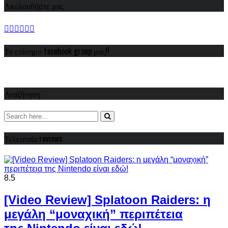
Ακολουθήστε μας
Το επίσημο facebook group μας!!
Αναζήτηση
Τελευταία reviews
8.5
[Video Review] Splatoon Raiders: η
μεγάλη “μοναχική” περιπέτεια