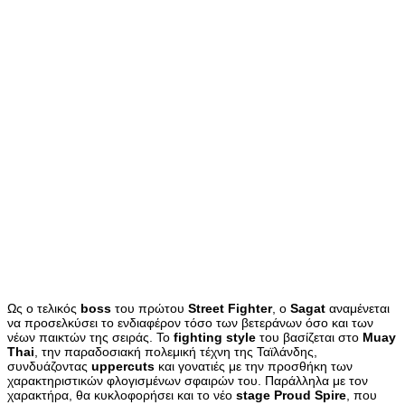
Ως ο τελικός
boss
του πρώτου
Street
Fighter
, ο
Sagat
αναμένεται
να προσελκύσει το ενδιαφέρον τόσο των βετεράνων όσο και των
νέων παικτών της σειράς. Το
fighting
style
του βασίζεται στο
Muay
Thai
, την παραδοσιακή πολεμική τέχνη της Ταϊλάνδης,
συνδυάζοντας
uppercuts
και γονατιές με την προσθήκη των
χαρακτηριστικών φλογισμένων σφαιρών του. Παράλληλα με τον
χαρακτήρα, θα κυκλοφορήσει και το νέο
stage
Proud
Spire
, που