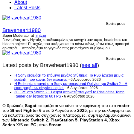
About
Latest Posts
Βρείτε με σε
Braveheart1980
Super Moderator
at
ninty.gr
Γεννημένος στην Hyrule, καταδικασμένος να κυνηγά μανιτάρια, headshots και
hidden objects! Ευτυχώς που υπάρχει και το πάνω-πάνω, κάτω-κάτω, αριστερά-
αριστερά .... Απορίας άξιο το γεγονός πως με αντέχουν οι γύρω μου...
Βρείτε με σε
Latest posts by Braveheart1980
(
see all
)
Η Sony ετοιμάζει το επόμενο μεγάλο χτύπημα: Το PS6 έρχεται με μια
έκπληξη που κανείς δεν περιμένει
- 6 Αυγούστου 2026
Η Bethesda απαντά στη Sony με remastered Oblivion για Switch 2 – Η
επιστροφή των physical copies
- 6 Αυγούστου 2026
30 FPS στο Switch 2: Η Aspyr αποκαλύπτει γιατί το Rise of the Tomb
Raider δεν έφτασε τα 60 FPS
- 6 Αυγούστου 2026
Ο θρυλικός
Sagat
ετοιμάζεται να κάνει την εμφάνισή του στο
roster
του
Street
Fighter
6
στις
5
Αυγούστου
2025
, με την κυκλοφορία του
να καλύπτει όλες τις σύγχρονες πλατφόρμες, συμπεριλαμβανομένων
των
Nintendo
Switch
2
,
PlayStation
5
,
PlayStation
4
,
Xbox
Series
X/S και
PC
μέσω
Steam
.