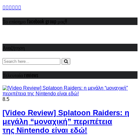
Το επίσημο facebook group μας!!
Αναζήτηση
Τελευταία reviews
8.5
[Video Review] Splatoon Raiders: η
μεγάλη “μοναχική” περιπέτεια
της Nintendo είναι εδώ!