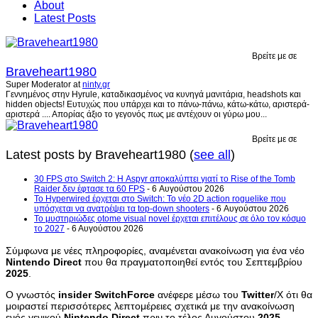
About
Latest Posts
Βρείτε με σε
Braveheart1980
Super Moderator
at
ninty.gr
Γεννημένος στην Hyrule, καταδικασμένος να κυνηγά μανιτάρια, headshots και
hidden objects! Ευτυχώς που υπάρχει και το πάνω-πάνω, κάτω-κάτω, αριστερά-
αριστερά .... Απορίας άξιο το γεγονός πως με αντέχουν οι γύρω μου...
Βρείτε με σε
Latest posts by Braveheart1980
(
see all
)
30 FPS στο Switch 2: Η Aspyr αποκαλύπτει γιατί το Rise of the Tomb
Raider δεν έφτασε τα 60 FPS
- 6 Αυγούστου 2026
Το Hyperwired έρχεται στο Switch: Το νέο 2D action roguelike που
υπόσχεται να ανατρέψει τα top-down shooters
- 6 Αυγούστου 2026
Το μυστηριώδες otome visual novel έρχεται επιτέλους σε όλο τον κόσμο
το 2027
- 6 Αυγούστου 2026
Σύμφωνα με νέες πληροφορίες, αναμένεται ανακοίνωση για ένα νέο
Nintendo
Direct
που θα πραγματοποιηθεί εντός του Σεπτεμβρίου
2025
.
Ο γνωστός
insider
SwitchForce
ανέφερε μέσω του
Twitter
/X ότι θα
μοιραστεί περισσότερες λεπτομέρειες σχετικά με την ανακοίνωση
ενός γενικού
Nintendo
Direct
πριν το τέλος Αυγούστου
2025
.