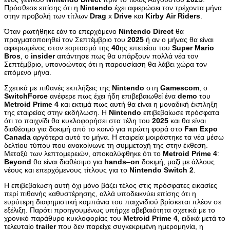
Πρόσθεσε επίσης ότι η
Nintendo
έχει αφιερώσει τον τρέχοντα μήνα
στην προβολή των τίτλων
Drag
x
Drive
και
Kirby
Air
Riders
.
Όταν ρωτήθηκε εάν το επερχόμενο
Nintendo
Direct
θα
πραγματοποιηθεί τον Σεπτέμβριο του
2025
ή αν ο μήνας θα είναι
αφιερωμένος στον εορτασμό της
40
ης επετείου του
Super
Mario
Bros
, ο
insider
απάντησε πως θα υπάρξουν πολλά νέα τον
Σεπτέμβριο, υπονοώντας ότι η παρουσίαση θα λάβει χώρα τον
επόμενο μήνα.
Σχετικά με πιθανές εκπλήξεις της
Nintendo
στη
Gamescom
, o
SwitchForce
ανέφερε πως έχει ήδη επιβεβαιωθεί ένα
demo
του
Metroid
Prime
4
και εκτιμά πως αυτή θα είναι η μοναδική έκπληξη
της εταιρείας στην εκδήλωση. Η
Nintendo
επιβεβαίωσε πρόσφατα
ότι το παιχνίδι θα κυκλοφορήσει στα τέλη του
2025
και θα είναι
διαθέσιμο για δοκιμή από το κοινό για πρώτη φορά στο
Fan
Expo
Canada
αργότερα αυτό το μήνα. Η εταιρεία μοιράστηκε τα νέα μέσω
δελτίου τύπου που ανακοίνωνε τη συμμετοχή της στην έκθεση.
Μεταξύ των λεπτομερειών, αποκαλύφθηκε ότι το
Metroid
Prime
4
:
Beyond
θα είναι διαθέσιμο για
hands
–
on
δοκιμή, μαζί με άλλους
νέους και επερχόμενους τίτλους για το
Nintendo
Switch
2
.
Η επιβεβαίωση αυτή όχι μόνο βάζει τέλος στις πρόσφατες εικασίες
περί πιθανής καθυστέρησης, αλλά υποδεικνύει επίσης ότι η
ευρύτερη διαφημιστική καμπάνια του παιχνιδιού βρίσκεται πλέον σε
εξέλιξη. Παρότι προηγουμένως υπήρχε αβεβαιότητα σχετικά με το
χρονικό παράθυρο κυκλοφορίας του
Metroid
Prime
4
, ειδικά μετά το
τελευταίο
trailer
που δεν παρείχε συγκεκριμένη ημερομηνία, η