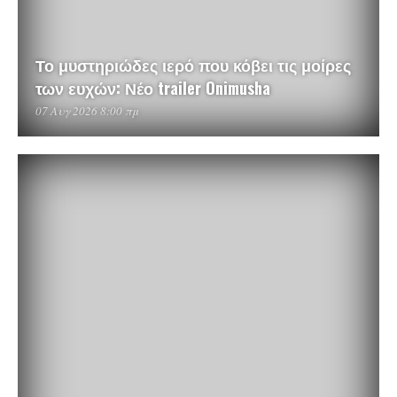
Το μυστηριώδες ιερό που κόβει τις μοίρες
των ευχών: Νέο trailer Onimusha
07 Αυγ 2026 8:00 πμ