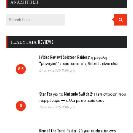
ΑΝΑΖΉΤΗΣΗ
ΤΕΛΕΥΤΑΊΑ REVIEWS
[Video Review] Splatoon Raiders: η μεγάλη
“μοναχική” περιπέτεια της Nintendo είναι εδώ!
8.5
27 Ιούλ 2026 8:00 μμ
Star Fox για το Nintendo Switch 2: Η επιστροφή που
περιμέναμε — αλλά με αστερίσκους
8
29 Ιούν 2026 9:00 μμ
Rise of the Tomb Raider: 20 year celebration στο