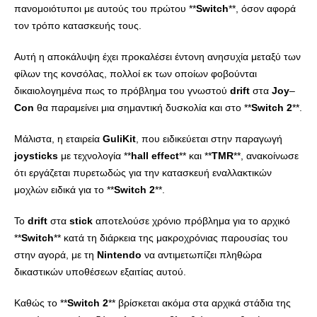
πανομοιότυποι με αυτούς του πρώτου **
Switch
**, όσον αφορά
τον τρόπο κατασκευής τους.
Αυτή η αποκάλυψη έχει προκαλέσει έντονη ανησυχία μεταξύ των
φίλων της κονσόλας, πολλοί εκ των οποίων φοβούνται
δικαιολογημένα πως το πρόβλημα του γνωστού
drift
στα
Joy
–
Con
θα παραμείνει μια σημαντική δυσκολία και στο **
Switch
2
**.
Μάλιστα, η εταιρεία
GuliKit
, που ειδικεύεται στην παραγωγή
joysticks
με τεχνολογία **
hall
effect
** και **
TMR
**, ανακοίνωσε
ότι εργάζεται πυρετωδώς για την κατασκευή εναλλακτικών
μοχλών ειδικά για το **
Switch
2
**.
Το
drift
στα
stick
αποτελούσε χρόνιο πρόβλημα για το αρχικό
**
Switch
** κατά τη διάρκεια της μακροχρόνιας παρουσίας του
στην αγορά, με τη
Nintendo
να αντιμετωπίζει πληθώρα
δικαστικών υποθέσεων εξαιτίας αυτού.
Καθώς το **
Switch
2
** βρίσκεται ακόμα στα αρχικά στάδια της