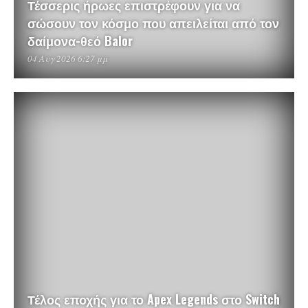
Τέσσερις ήρωες επιστρέφουν για να
σώσουν τον κόσμο που απειλείται από τον
δαίμονα-θεό Balor
04 Αυγ 2026 6:27 μμ
Τέλος εποχής για το Apex Legends στο Switch