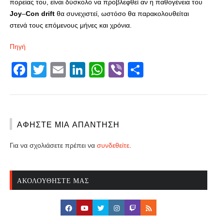
πορείας του, είναι δύσκολο να προβλεφθεί αν η παθογένεια του
Joy
–
Con
drift
θα συνεχιστεί, ωστόσο θα παρακολουθείται
στενά τους επόμενους μήνες και χρόνια.
Πηγή
Facebook
Twitter
Email
LinkedIn
WhatsApp
Viber
Share
ΑΦΉΣΤΕ ΜΙΑ ΑΠΆΝΤΗΣΗ
Για να σχολιάσετε πρέπει να
συνδεθείτε
.
ΑΚΟΛΟΥΘΉΣΤΕ ΜΑΣ