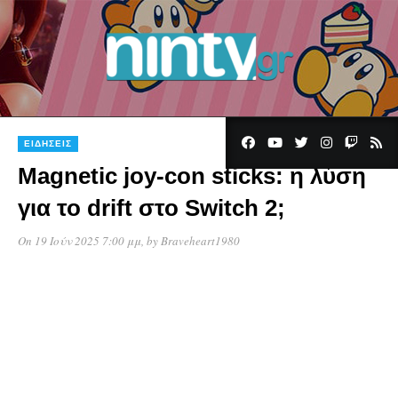
ΕΙΔΉΣΕΙΣ
Magnetic joy-con sticks: η λύση
για το drift στο Switch 2;
On 19 Ιούν 2025 7:00 μμ
, by
Braveheart1980