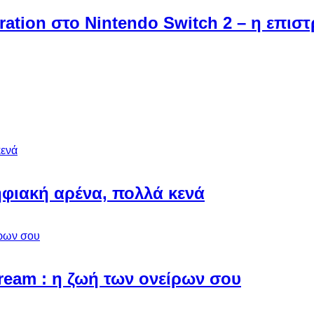
ebration στο Nintendo Switch 2 – η επι
φιακή αρένα, πολλά κενά
Dream : η ζωή των ονείρων σου