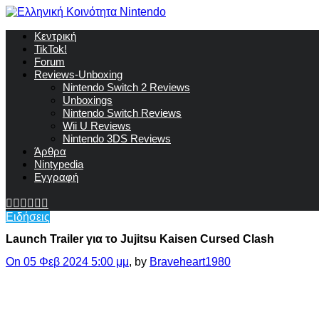
Κεντρική
TikTok!
Forum
Reviews-Unboxing
Nintendo Switch 2 Reviews
Unboxings
Nintendo Switch Reviews
Wii U Reviews
Nintendo 3DS Reviews
Άρθρα
Nintypedia
Εγγραφή
Ειδήσεις
Launch Trailer για το Jujitsu Kaisen Cursed Clash
On 05 Φεβ 2024 5:00 μμ
, by
Braveheart1980