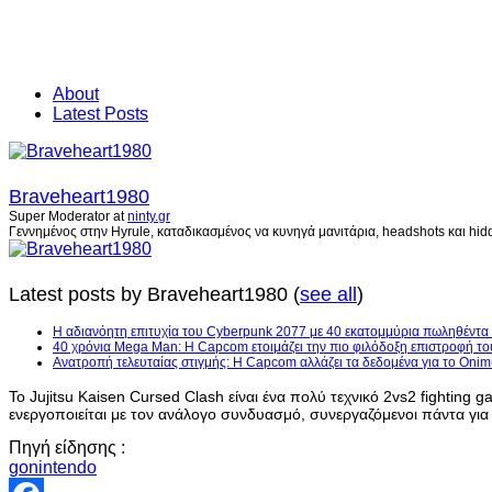
About
Latest Posts
Braveheart1980
Super Moderator
at
ninty.gr
Γεννημένος στην Hyrule, καταδικασμένος να κυνηγά μανιτάρια, headshots και hidd
Latest posts by Braveheart1980
(
see all
)
H αδιανόητη επιτυχία του Cyberpunk 2077 με 40 εκατομμύρια πωληθέντα
40 χρόνια Mega Man: Η Capcom ετοιμάζει την πιο φιλόδοξη επιστροφή το
Ανατροπή τελευταίας στιγμής: Η Capcom αλλάζει τα δεδομένα για το Onim
Το Jujitsu Kaisen Cursed Clash είναι ένα πολύ τεχνικό 2vs2 fighting
ενεργοποιείται με τον ανάλογο συνδυασμό, συνεργαζόμενοι πάντα για
Πηγή είδησης :
gonintendo