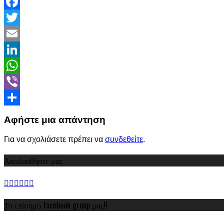
Facebook
Twitter
Email
LinkedIn
WhatsApp
Viber
Share
Αφήστε μια απάντηση
Για να σχολιάσετε πρέπει να
συνδεθείτε
.
Ακολουθήστε μας
Το επίσημο facebook group μας!!