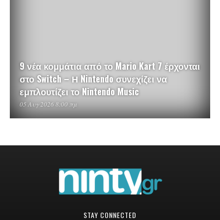
9 νέα κομμάτια από το Mario Kart 7 έρχονται
στο Switch – Η Nintendo συνεχίζει να
εμπλουτίζει το Nintendo Music
05 Αυγ 2026 8:00 πμ
STAY CONNECTED