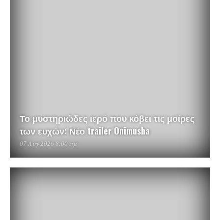
Το μυστηριώδες ιερό που κόβει τις μοίρες
των ευχών: Νέο trailer Onimusha
07 Αυγ 2026 8:00 πμ