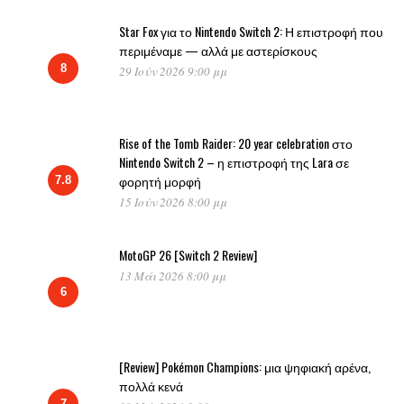
Star Fox για το Nintendo Switch 2: Η επιστροφή που
περιμέναμε — αλλά με αστερίσκους
8
29 Ιούν 2026 9:00 μμ
Rise of the Tomb Raider: 20 year celebration στο
Nintendo Switch 2 – η επιστροφή της Lara σε
φορητή μορφή
7.8
15 Ιούν 2026 8:00 μμ
MotoGP 26 [Switch 2 Review]
13 Μάι 2026 8:00 μμ
6
[Review] Pokémon Champions: μια ψηφιακή αρένα,
πολλά κενά
7