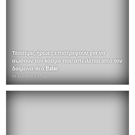
Τέσσερις ήρωες επιστρέφουν για να
σώσουν τον κόσμο που απειλείται από τον
δαίμονα-θεό Balor
04 Αυγ 2026 6:27 μμ