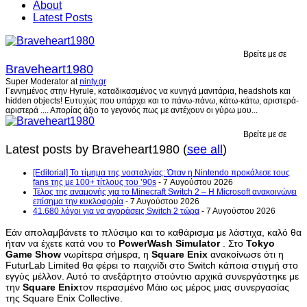
About
Latest Posts
Βρείτε με σε
Braveheart1980
Super Moderator
at
ninty.gr
Γεννημένος στην Hyrule, καταδικασμένος να κυνηγά μανιτάρια, headshots και
hidden objects! Ευτυχώς που υπάρχει και το πάνω-πάνω, κάτω-κάτω, αριστερά-
αριστερά .... Απορίας άξιο το γεγονός πως με αντέχουν οι γύρω μου...
Βρείτε με σε
Latest posts by Braveheart1980
(
see all
)
[Editorial] Το τίμημα της νοσταλγίας: Όταν η Nintendo προκάλεσε τους
fans της με 100+ τίτλους του ’90s
- 7 Αυγούστου 2026
Τέλος της αναμονής για το Minecraft Switch 2 – Η Microsoft ανακοινώνει
επίσημα την κυκλοφορία
- 7 Αυγούστου 2026
41.680 λόγοι για να αγοράσεις Switch 2 τώρα
- 7 Αυγούστου 2026
Εάν απολαμβάνετε το πλύσιμο και το καθάρισμα με λάστιχα, καλό θα
ήταν να έχετε κατά νου το
PowerWash Simulator
. Στο
Tokyo
Game Show
νωρίτερα σήμερα, η
Square Enix
ανακοίνωσε ότι η
FuturLab Limited θα φέρει το παιχνίδι στο Switch κάποια στιγμή στο
εγγύς μέλλον. Αυτό το ανεξάρτητο στούντιο αρχικά συνεργάστηκε με
την
Square Enix
τον περασμένο Μάιο ως μέρος μιας συνεργασίας
της Square Enix Collective.