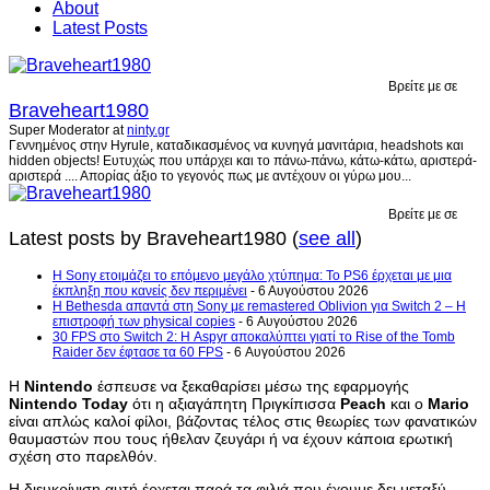
About
Latest Posts
Βρείτε με σε
Braveheart1980
Super Moderator
at
ninty.gr
Γεννημένος στην Hyrule, καταδικασμένος να κυνηγά μανιτάρια, headshots και
hidden objects! Ευτυχώς που υπάρχει και το πάνω-πάνω, κάτω-κάτω, αριστερά-
αριστερά .... Απορίας άξιο το γεγονός πως με αντέχουν οι γύρω μου...
Βρείτε με σε
Latest posts by Braveheart1980
(
see all
)
Η Sony ετοιμάζει το επόμενο μεγάλο χτύπημα: Το PS6 έρχεται με μια
έκπληξη που κανείς δεν περιμένει
- 6 Αυγούστου 2026
Η Bethesda απαντά στη Sony με remastered Oblivion για Switch 2 – Η
επιστροφή των physical copies
- 6 Αυγούστου 2026
30 FPS στο Switch 2: Η Aspyr αποκαλύπτει γιατί το Rise of the Tomb
Raider δεν έφτασε τα 60 FPS
- 6 Αυγούστου 2026
Η
Nintendo
έσπευσε να ξεκαθαρίσει μέσω της εφαρμογής
Nintendo
Today
ότι η αξιαγάπητη Πριγκίπισσα
Peach
και ο
Mario
είναι απλώς καλοί φίλοι, βάζοντας τέλος στις θεωρίες των φανατικών
θαυμαστών που τους ήθελαν ζευγάρι ή να έχουν κάποια ερωτική
σχέση στο παρελθόν.
Η διευκρίνιση αυτή έρχεται παρά τα φιλιά που έχουμε δει μεταξύ