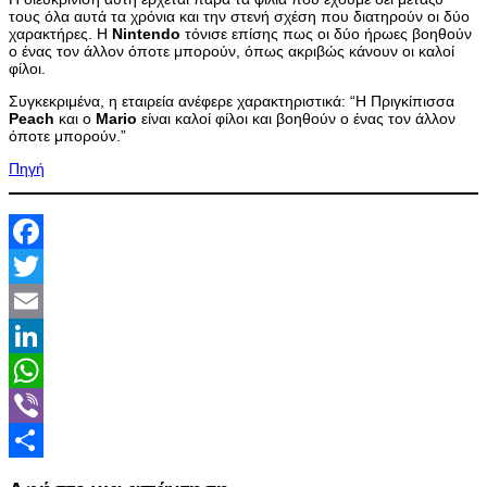
τους όλα αυτά τα χρόνια και την στενή σχέση που διατηρούν οι δύο
χαρακτήρες. Η
Nintendo
τόνισε επίσης πως οι δύο ήρωες βοηθούν
ο ένας τον άλλον όποτε μπορούν, όπως ακριβώς κάνουν οι καλοί
φίλοι.
Συγκεκριμένα, η εταιρεία ανέφερε χαρακτηριστικά: “Η Πριγκίπισσα
Peach
και ο
Mario
είναι καλοί φίλοι και βοηθούν ο ένας τον άλλον
όποτε μπορούν.”
Πηγή
Facebook
Twitter
Email
LinkedIn
WhatsApp
Viber
Share