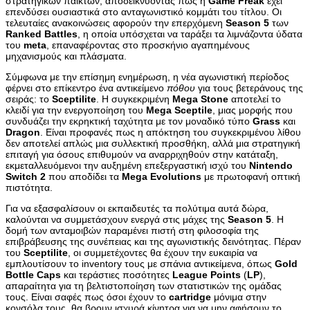
στρατηγικών παικτών, αποδεικνύοντας πως η
Game Freak
έχει
επενδύσει ουσιαστικά στο ανταγωνιστικό κομμάτι του τίτλου. Οι
τελευταίες ανακοινώσεις αφορούν την επερχόμενη
Season 5
των
Ranked Battles
, η οποία υπόσχεται να ταράξει τα λιμνάζοντα ύδατα
του
meta
, επαναφέροντας στο προσκήνιο αγαπημένους
μηχανισμούς και πλάσματα.
Σύμφωνα με την επίσημη ενημέρωση, η νέα αγωνιστική περίοδος
φέρνει στο επίκεντρο ένα αντικείμενο
πόθου
για τους βετεράνους της
σειράς: το
Sceptilite
. Η συγκεκριμένη
Mega Stone
αποτελεί το
κλειδί για την ενεργοποίηση του
Mega Sceptile
, μιας μορφής που
συνδυάζει την εκρηκτική ταχύτητα με τον μοναδικό τύπο
Grass
και
Dragon
. Είναι προφανές πως η απόκτηση του συγκεκριμένου λίθου
δεν αποτελεί απλώς μια συλλεκτική προσθήκη, αλλά μια στρατηγική
επιταγή για όσους επιθυμούν να αναρριχηθούν στην κατάταξη,
εκμεταλλευόμενοι την αυξημένη επεξεργαστική ισχύ του
Nintendo
Switch 2
που αποδίδει τα
Mega Evolutions
με πρωτοφανή οπτική
πιστότητα.
Για να εξασφαλίσουν οι εκπαιδευτές τα πολύτιμα αυτά δώρα,
καλούνται να συμμετάσχουν ενεργά στις μάχες της
Season 5
. Η
δομή των ανταμοιβών παραμένει πιστή στη φιλοσοφία της
επιβράβευσης της συνέπειας και της αγωνιστικής δεινότητας. Πέραν
του
Sceptilite
, οι συμμετέχοντες θα έχουν την ευκαιρία να
εμπλουτίσουν το inventory τους με σπάνια αντικείμενα, όπως
Gold
Bottle Caps
και τεράστιες ποσότητες
League Points
(
LP
),
απαραίτητα για τη βελτιστοποίηση των στατιστικών της ομάδας
τους. Είναι σαφές πως όσοι έχουν το
cartridge
μόνιμα στην
κονσόλα τους, θα βρουν ισχυρά κίνητρα για να μην αφήσουν το