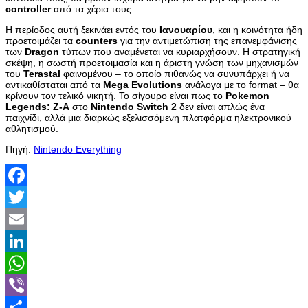
controller
από τα χέρια τους.
Η περίοδος αυτή ξεκινάει εντός του
Ιανουαρίου
, και η κοινότητα ήδη
προετοιμάζει τα
counters
για την αντιμετώπιση της επανεμφάνισης
των
Dragon
τύπων που αναμένεται να κυριαρχήσουν. Η στρατηγική
σκέψη, η σωστή προετοιμασία και η άριστη γνώση των μηχανισμών
του
Terastal
φαινομένου – το οποίο πιθανώς να συνυπάρχει ή να
αντικαθίσταται από τα
Mega Evolutions
ανάλογα με το format – θα
κρίνουν τον τελικό νικητή. Το σίγουρο είναι πως το
Pokemon
Legends: Z-A
στο
Nintendo Switch 2
δεν είναι απλώς ένα
παιχνίδι, αλλά μια διαρκώς εξελισσόμενη πλατφόρμα ηλεκτρονικού
αθλητισμού.
Πηγή:
Nintendo Everything
Facebook
Twitter
Email
LinkedIn
WhatsApp
Viber