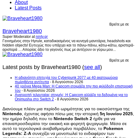
About
Latest Posts
Βρείτε με σε
Braveheart1980
Super Moderator
at
ninty.gr
Γεννημένος στην Hyrule, καταδικασμένος να κυνηγά μανιτάρια, headshots και
hidden objects! Ευτυχώς που υπάρχει και το πάνω-πάνω, κάτω-κάτω, αριστερά-
αριστερά .... Απορίας άξιο το γεγονός πως με αντέχουν οι γύρω μου...
Βρείτε με σε
Latest posts by Braveheart1980
(
see all
)
H αδιανόητη επιτυχία του Cyberpunk 2077 με 40 εκατομμύρια
πωληθέντα αντίτυπα
- 8 Αυγούστου 2026
40 χρόνια Mega Man: Η Capcom ετοιμάζει την πιο φιλόδοξη επιστροφή
του
- 8 Αυγούστου 2026
Ανατροπή τελευταίας στιγμής: Η Capcom αλλάζει τα δεδομένα για το
Onimusha στο Switch 2
- 8 Αυγούστου 2026
Διανύουμε πλέον μια περίοδο ωριμότητας για το οικοσύστημα της
Nintendo
, έχοντας αφήσει πίσω μας την ιστορική
5η Ιουνίου 2025
,
την ημέρα δηλαδή που το
Nintendo Switch 2
ήρθε για να
επαναπροσδιορίσει την οικιακή και φορητή ψυχαγωγία. Μέσα σε
αυτό το τεχνολογικά αναβαθμισμένο περιβάλλον, το
Pokemon
Legends: Z-A
συνεχίζει να μονοπωλεί το ενδιαφέρον των