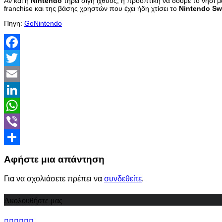
Αν και η
Nintendo
τηρεί σιγή ιχθύος, η προοπτική να δούμε το νησί 
franchise και της βάσης χρηστών που έχει ήδη χτίσει το
Nintendo Sw
Πηγη:
GoNintendo
Facebook
Twitter
Email
LinkedIn
WhatsApp
Viber
Share
Αφήστε μια απάντηση
Για να σχολιάσετε πρέπει να
συνδεθείτε
.
Ακολουθήστε μας