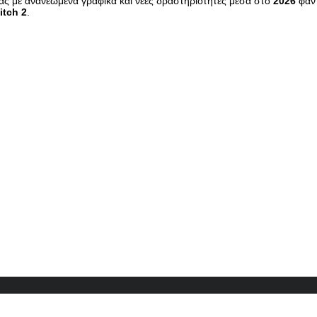
μας με ανανεωμένα γραφικά και νέες δραστηριότητες μέσα στο
2026
φαντ
itch 2
.