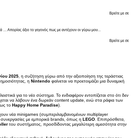
Βρείτε με σε
.... Απορίας άξιο το γεγονός πως με αντέχουν οι γύρω μου...
Βρείτε με σε
νίου 2025
, η συζήτηση γύρω από την αξιοποίηση της τεράστιας
δημοσιότητας, η
Nintendo
φαίνεται να προετοιμάζει μια δυναμική
λειστικά για το νέο σύστημα. Το ενδιαφέρον εντοπίζεται στο ότι δεν
έχεται να λάβουν ένα δωρεάν content update, ενώ στα ράφια των
πως το
Happy Home Paradise
).
χουν νέα minigames (συμπεριλαμβανομένων multiplayer
ς συνεργασίες με εμπορικά brands, όπως η
LEGO
. Επιπρόσθετα,
ller
του συστήματος, προσδίδοντας μεγαλύτερη αμεσότητα στην