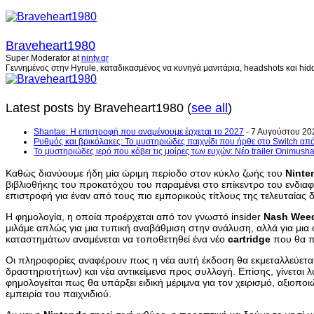
Braveheart1980
Super Moderator
at
ninty.gr
Γεννημένος στην Hyrule, καταδικασμένος να κυνηγά μανιτάρια, headshots και hidd
Latest posts by Braveheart1980
(
see all
)
Shantae: Η επιστροφή που αναμένουμε έρχεται το 2027
- 7 Αυγούστου 20
Ρυθμός και βρικόλακες: Το μυστηριώδες παιχνίδι που ήρθε στο Switch από
Το μυστηριώδες ιερό που κόβει τις μοίρες των ευχών: Νέο trailer Onimush
Καθώς διανύουμε ήδη μία ώριμη περίοδο στον κύκλο ζωής του
Ninte
βιβλιοθήκης του προκατόχου του παραμένει στο επίκεντρο του ενδι
επιστροφή για έναν από τους πιο εμπορικούς τίτλους της τελευταίας δ
Η φημολογία, η οποία προέρχεται από τον γνωστό insider
Nash Wee
μιλάμε απλώς για μια τυπική αναβάθμιση στην ανάλυση, αλλά για μια 
καταστημάτων αναμένεται να τοποθετηθεί ένα νέο
cartridge
που θα πε
Οι πληροφορίες αναφέρουν πως η νέα αυτή έκδοση θα εκμεταλλεύεται
δραστηριοτήτων) και νέα αντικείμενα προς συλλογή. Επίσης, γίνεται
φημολογείται πως θα υπάρξει ειδική μέριμνα για τον χειρισμό, αξιοπο
εμπειρία του παιχνιδιού.