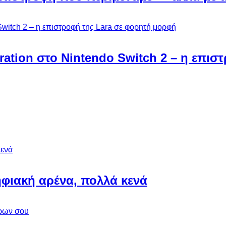
ebration στο Nintendo Switch 2 – η επι
φιακή αρένα, πολλά κενά