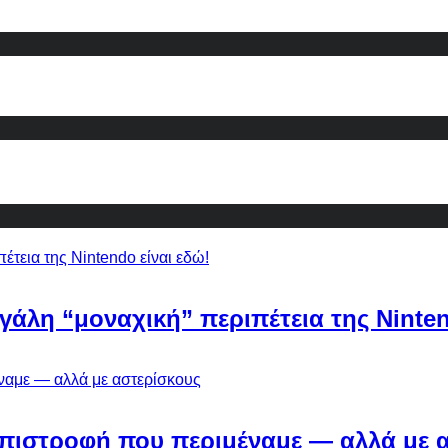
εγάλη “μοναχική” περιπέτεια της Ninten
Η επιστροφή που περιμέναμε — αλλά με 