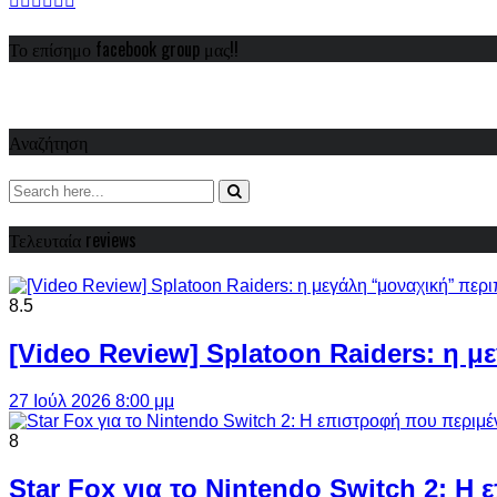
Το επίσημο facebook group μας!!
Αναζήτηση
Τελευταία reviews
8.5
[Video Review] Splatoon Raiders: η μ
27 Ιούλ 2026 8:00 μμ
8
Star Fox για το Nintendo Switch 2: 