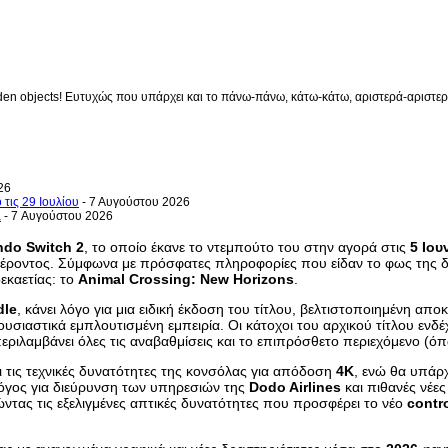
en objects! Ευτυχώς που υπάρχει και το πάνω-πάνω, κάτω-κάτω, αριστερά-αριστερά 
26
 τις 29 Ιουλίου
- 7 Αυγούστου 2026
a
- 7 Αυγούστου 2026
ndo Switch 2
, το οποίο έκανε το ντεμπούτο του στην αγορά στις
5 Ιου
αφέροντος. Σύμφωνα με πρόσφατες πληροφορίες που είδαν το φως της 
εκαετίας: το
Animal Crossing: New Horizons
.
dle
, κάνει λόγο για μια ειδική έκδοση του τίτλου, βελτιστοποιημένη αποκ
ουσιαστικά εμπλουτισμένη εμπειρία. Οι κάτοχοι του αρχικού τίτλου ενδ
ριλαμβάνει όλες τις αναβαθμίσεις και το επιπρόσθετο περιεχόμενο (ό
 τις τεχνικές δυνατότητες της κονσόλας για απόδοση
4K
, ενώ θα υπάρ
 λόγος για διεύρυνση των υπηρεσιών της
Dodo Airlines
και πιθανές νέε
ιώντας τις εξελιγμένες απτικές δυνατότητες που προσφέρει το νέο
contro