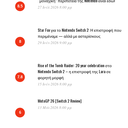
“μοναχική” περιπέτεια της Nintendo είναι εδώ!
8.5
27 Ιούλ 2026 8:00 μμ
Star Fox για το Nintendo Switch 2: Η επιστροφή που
περιμέναμε — αλλά με αστερίσκους
8
29 Ιούν 2026 9:00 μμ
Rise of the Tomb Raider: 20 year celebration στο
Nintendo Switch 2 – η επιστροφή της Lara σε
φορητή μορφή
7.8
15 Ιούν 2026 8:00 μμ
MotoGP 26 [Switch 2 Review]
13 Μάι 2026 8:00 μμ
6