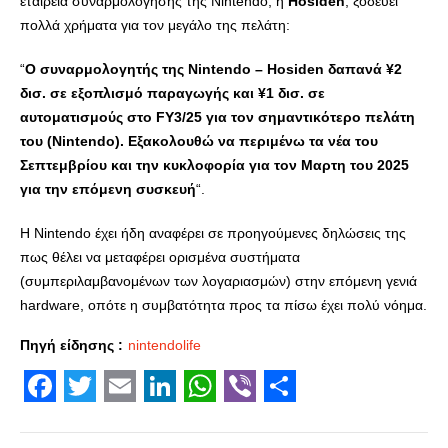
εταιρεία συναρμολόγησης της Nintendo, η
Hosiden
, ξοδεύει
πολλά χρήματα για τον μεγάλο της πελάτη:
“
Ο συναρμολογητής της Nintendo – Hosiden δαπανά ¥2
δισ. σε εξοπλισμό παραγωγής και ¥1 δισ. σε
αυτοματισμούς στο FY3/25 για τον σημαντικότερο πελάτη
του (Nintendo). Εξακολουθώ να περιμένω τα νέα του
Σεπτεμβρίου και την κυκλοφορία για τον Μαρτη του 2025
για την επόμενη συσκευή
“.
Η Nintendo έχει ήδη αναφέρει σε προηγούμενες δηλώσεις της
πως θέλει να μεταφέρει ορισμένα συστήματα
(συμπεριλαμβανομένων των λογαριασμών) στην επόμενη γενιά
hardware, οπότε η συμβατότητα προς τα πίσω έχει πολύ νόημα.
Πηγή είδησης :
nintendolife
Facebook
Twitter
Email
LinkedIn
WhatsApp
Viber
Share