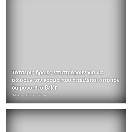
Τέσσερις ήρωες επιστρέφουν για να
σώσουν τον κόσμο που απειλείται από τον
δαίμονα-θεό Balor
04 Αυγ 2026 6:27 μμ