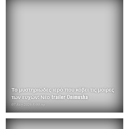
Το μυστηριώδες ιερό που κόβει τις μοίρες
των ευχών: Νέο trailer Onimusha
07 Αυγ 2026 8:00 πμ