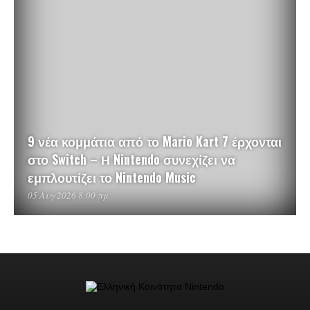
9 νέα κομμάτια από το Mario Kart 7 έρχονται
στο Switch – Η Nintendo συνεχίζει να
εμπλουτίζει το Nintendo Music
05 Αυγ 2026 8:00 πμ