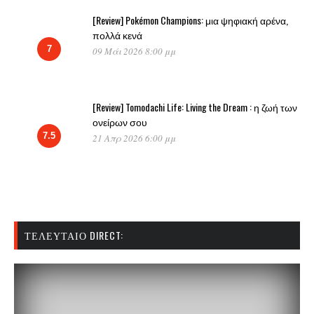
[Review] Pokémon Champions: μια ψηφιακή αρένα,
πολλά κενά
7
09 Μάι 2026 8:00 μμ
[Review] Tomodachi Life: Living the Dream : η ζωή των
ονείρων σου
7.5
21 Απρ 2026 6:00 μμ
ΤΕΛΕΥΤΑΊΟ DIRECT: