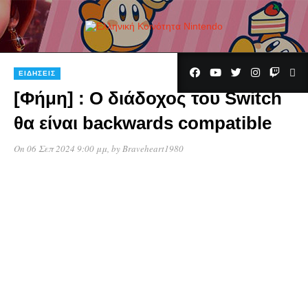
ΕΙΔΉΣΕΙΣ
[Φήμη] : Ο διάδοχος του Switch
θα είναι backwards compatible
On 06 Σεπ 2024 9:00 μμ
, by
Braveheart1980