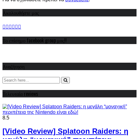
Ακολουθήστε μας
Το επίσημο facebook group μας!!
Αναζήτηση
Τελευταία reviews
8.5
[Video Review] Splatoon Raiders: η