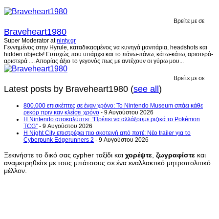
Βρείτε με σε
Braveheart1980
Super Moderator
at
ninty.gr
Γεννημένος στην Hyrule, καταδικασμένος να κυνηγά μανιτάρια, headshots και
hidden objects! Ευτυχώς που υπάρχει και το πάνω-πάνω, κάτω-κάτω, αριστερά-
αριστερά .... Απορίας άξιο το γεγονός πως με αντέχουν οι γύρω μου...
Βρείτε με σε
Latest posts by Braveheart1980
(
see all
)
800.000 επισκέπτες σε έναν χρόνο: Το Nintendo Museum σπάει κάθε
ρεκόρ πριν καν κλείσει χρόνο
- 9 Αυγούστου 2026
Η Nintendo αποκαλύπτει: “Πρέπει να αλλάξουμε ριζικά το Pokémon
TCG”
- 9 Αυγούστου 2026
Η Night City επιστρέφει πιο σκοτεινή από ποτέ: Νέο trailer για το
Cyberpunk Edgerunners 2
- 9 Αυγούστου 2026
Ξεκινήστε το δικό σας cypher ταξίδι και
χορέψτε
,
ζωγραφίστε
και
αναμετρηθείτε με τους μπάτσους σε ένα εναλλακτικό μητροπολιτικό
μέλλον.