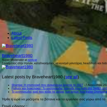
About
Latest Posts
Braveheart1980
Super Moderator
at
ninty.gr
Γεννημένος στην Hyrule, καταδικασμένος να κυνηγά μανιτάρια, headshots και hidd
Latest posts by Braveheart1980
(
see all
)
Shantae: Η επιστροφή που αναμένουμε έρχεται το 2027
- 7 Αυγούστου 20
Ρυθμός και βρικόλακες: Το μυστηριώδες παιχνίδι που ήρθε στο Switch από
Το μυστηριώδες ιερό που κόβει τις μοίρες των ευχών: Νέο trailer Onimush
Ήρθε η ώρα να μαζέψετε τα βότανα και τα εργαλεία σας γύρω από το κα
Πηγή είδησης :