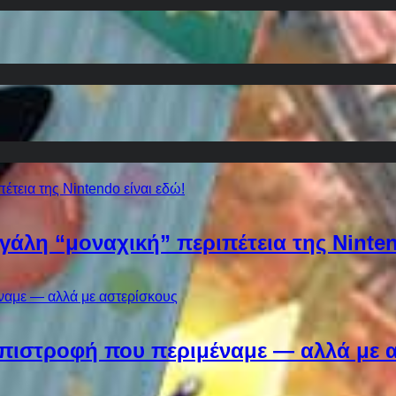
εγάλη “μοναχική” περιπέτεια της Ninten
Η επιστροφή που περιμέναμε — αλλά με 