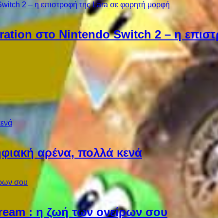
ebration στο Nintendo Switch 2 – η επι
φιακή αρένα, πολλά κενά
Dream : η ζωή των ονείρων σου