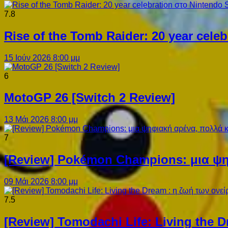
7.8
Rise of the Tomb Raider: 20 year cel
15 Ιούν 2026 8:00 μμ
6
MotoGP 26 [Switch 2 Review]
13 Μάι 2026 8:00 μμ
7
[Review] Pokémon Champions: μια ψη
09 Μάι 2026 8:00 μμ
7.5
[Review] Tomodachi Life: Living the 