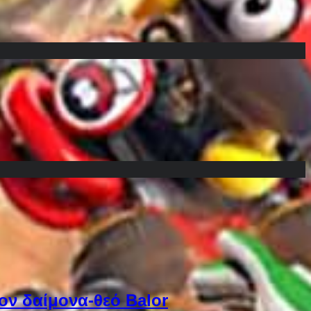
ον δαίμονα-θεό Balor