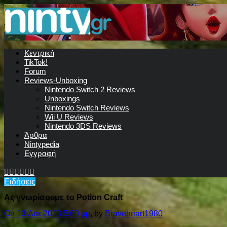
Κεντρική
TikTok!
Forum
Reviews-Unboxing
Nintendo Switch 2 Reviews
Unboxings
Nintendo Switch Reviews
Wii U Reviews
Nintendo 3DS Reviews
Άρθρα
Nintypedia
Εγγραφή
Ειδήσεις
Ας γνωρίσουμε το Potion Craft
On 13 Δεκ 2023 5:00 μμ
, by
Braveheart1980