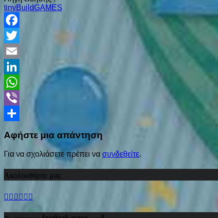
tinyBuildGAMES
Facebook
Twitter
Email
LinkedIn
WhatsApp
Viber
Share
Αφήστε μια απάντηση
Για να σχολιάσετε πρέπει να
συνδεθείτε
.
Ακολουθήστε μας
Το επίσημο facebook group μας!!