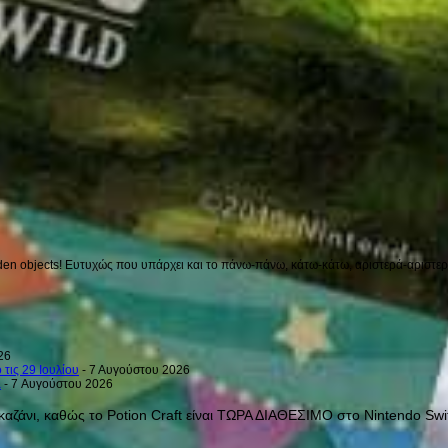
en objects! Ευτυχώς που υπάρχει και το πάνω-πάνω, κάτω-κάτω, αριστερά-αριστερά 
26
 τις 29 Ιουλίου
- 7 Αυγούστου 2026
a
- 7 Αυγούστου 2026
ζάνι, καθώς το Potion Craft είναι ΤΩΡΑ ΔΙΑΘΕΣΙΜΟ στο Nintendo Switch