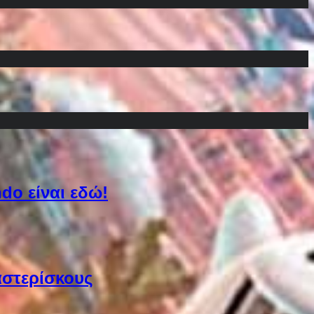
do είναι εδώ!
αστερίσκους