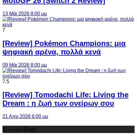
MotoGP 26 [Switch 2 Review]
13 Μάι 2026 8:00 μμ
7
[Review] Pokémon Champions: μια
ψηφιακή αρένα, πολλά κενά
09 Μάι 2026 8:00 μμ
7.5
[Review] Tomodachi Life: Living the
Dream : η ζωή των ονείρων σου
21 Απρ 2026 6:00 μμ
Τελευταίο Direct: