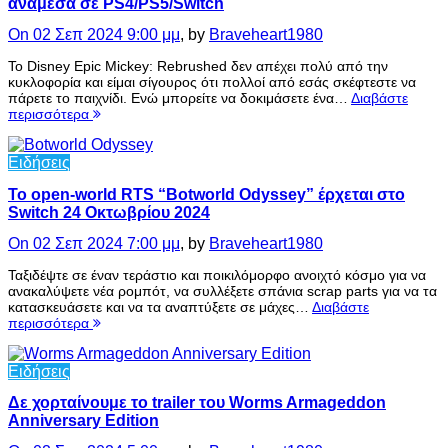
ανάμεσα σε PS4/PS5/Switch
On 02 Σεπ 2024 9:00 μμ
, by
Braveheart1980
Το Disney Epic Mickey: Rebrushed δεν απέχει πολύ από την
κυκλοφορία και είμαι σίγουρος ότι πολλοί από εσάς σκέφτεστε να
πάρετε το παιχνίδι. Ενώ μπορείτε να δοκιμάσετε ένα…
Διαβάστε
περισσότερα
Ειδήσεις
Το open-world RTS “Botworld Odyssey” έρχεται στο
Switch 24 Οκτωβρίου 2024
On 02 Σεπ 2024 7:00 μμ
, by
Braveheart1980
Ταξιδέψτε σε έναν τεράστιο και ποικιλόμορφο ανοιχτό κόσμο για να
ανακαλύψετε νέα ρομπότ, να συλλέξετε σπάνια scrap parts για να τα
κατασκευάσετε και να τα αναπτύξετε σε μάχες…
Διαβάστε
περισσότερα
Ειδήσεις
Δε χορταίνουμε το trailer του Worms Armageddon
Anniversary Edition