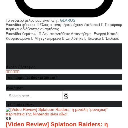
Το νεότερο μέλος μας είναι ο/η::
GLAROS
Εικονίδια φόρουμ:
Όλες οι αναρτήσεις έχουν διαβαστεί
Το φόρουμ
περιέχει αδιάβαστες αναρτήσεις
Εικονίδια θεμάτων:
Δεν απαντήθηκε
Απαντήθηκε
Ενεργό
Καυτό
Καρφιτσωμένο
Μη εγκεκριμένο
Επιλύθηκε
Ιδιωτικό
Έκλεισε
Ακολουθήστε μας
Το επίσημο facebook group μας!!
Αναζήτηση
Τελευταία reviews
8.5
[Video Review] Splatoon Raiders: η