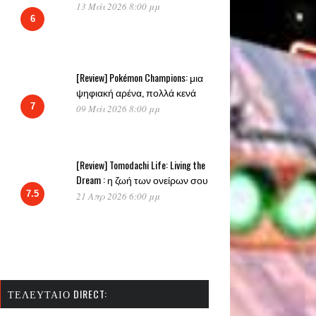
13 Μάι 2026 8:00 μμ
6
[Review] Pokémon Champions: μια
ψηφιακή αρένα, πολλά κενά
7
09 Μάι 2026 8:00 μμ
[Review] Tomodachi Life: Living the
Dream : η ζωή των ονείρων σου
7.5
21 Απρ 2026 6:00 μμ
ΤΕΛΕΥΤΑΊΟ DIRECT: