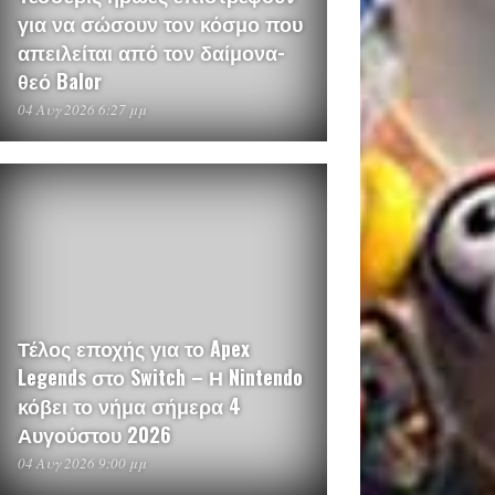
για να σώσουν τον κόσμο που
απειλείται από τον δαίμονα-
θεό Balor
04 Αυγ 2026 6:27 μμ
Τέλος εποχής για το Apex
Legends στο Switch – Η Nintendo
κόβει το νήμα σήμερα 4
Αυγούστου 2026
04 Αυγ 2026 9:00 μμ