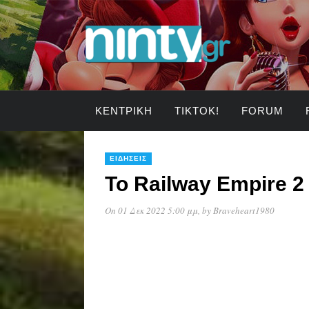
ΚΕΝΤΡΙΚΉ
TIKTOK!
FORUM
ΕΙΔΉΣΕΙΣ
Το Railway Empire 2
On 01 Δεκ 2022 5:00 μμ
, by
Braveheart1980