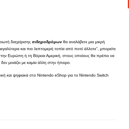
οιωτή διαχείρισης
σιδηροδρόμων
θα αναλάβετε μια μικρή
μεγαλύτερα και πιο λεπτομερή τοπία από ποτέ άλλοτε”, μπορείτε
 στην Ευρώπη ή τη Βόρεια Αμερική, στους οποίους θα πρέπει να
δεν μοιάζει με καμία άλλη στην ήπειρο.
ική και ψηφιακά στο Nintendo eShop για το Nintendo Switch
App
r
hare