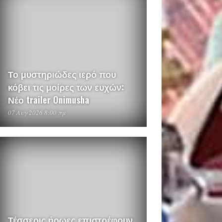
Το μυστηριώδες ιερό που
κόβει τις μοίρες των ευχών:
Νέο trailer Onimusha
07 Αυγ 2026 8:00 πμ
Τέσσερις ήρωες επιστρέφουν