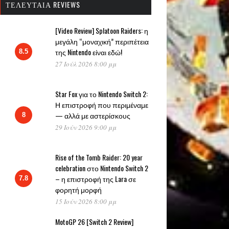
ΤΕΛΕΥΤΑΊΑ REVIEWS
[Video Review] Splatoon Raiders: η
μεγάλη “μοναχική” περιπέτεια
της Nintendo είναι εδώ!
8.5
27 Ιούλ 2026 8:00 μμ
Star Fox για το Nintendo Switch 2:
Η επιστροφή που περιμέναμε
— αλλά με αστερίσκους
8
29 Ιούν 2026 9:00 μμ
Rise of the Tomb Raider: 20 year
celebration στο Nintendo Switch 2
– η επιστροφή της Lara σε
7.8
φορητή μορφή
15 Ιούν 2026 8:00 μμ
MotoGP 26 [Switch 2 Review]