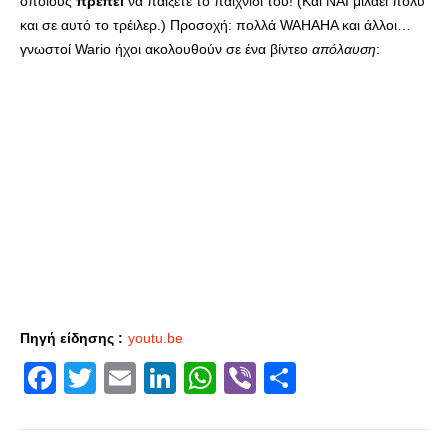
οποίους
πρέπει
να παίξετε το παιχνίδι του! (Και ΝΑΙ μιλάει πολύ
και σε αυτό το τρέιλερ.) Προσοχή: πολλά WAHAHA και άλλοι…
γνωστοί Wario ήχοι ακολουθούν σε ένα βίντεο
απόλαυση
:
Πηγή είδησης :
youtu.be
Facebook
Twitter
Email
LinkedIn
WhatsApp
Viber
Share