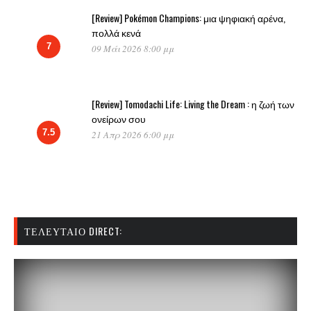
[Review] Pokémon Champions: μια ψηφιακή αρένα,
πολλά κενά
7
09 Μάι 2026 8:00 μμ
[Review] Tomodachi Life: Living the Dream : η ζωή των
ονείρων σου
7.5
21 Απρ 2026 6:00 μμ
ΤΕΛΕΥΤΑΊΟ DIRECT: