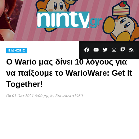
ΕΙΔΉΣΕΙΣ
Ο Wario μας δίνει 10 λόγους για
να παίξουμε το WarioWare: Get It
Together!
On 01 Οκτ 2021 6:00 μμ
, by
Braveheart1980