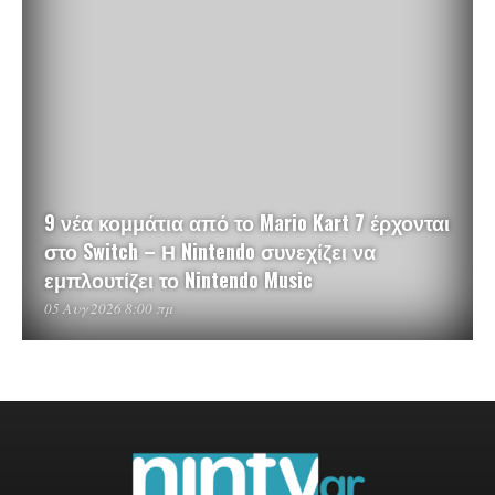
9 νέα κομμάτια από το Mario Kart 7 έρχονται
στο Switch – Η Nintendo συνεχίζει να
εμπλουτίζει το Nintendo Music
05 Αυγ 2026 8:00 πμ