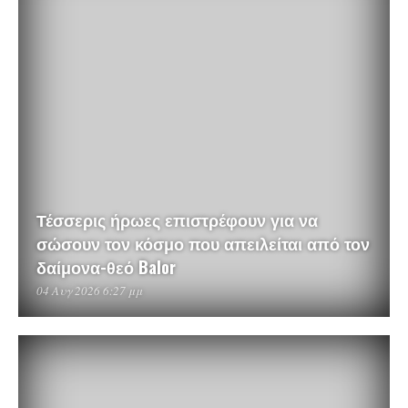
Τέσσερις ήρωες επιστρέφουν για να
σώσουν τον κόσμο που απειλείται από τον
δαίμονα-θεό Balor
04 Αυγ 2026 6:27 μμ