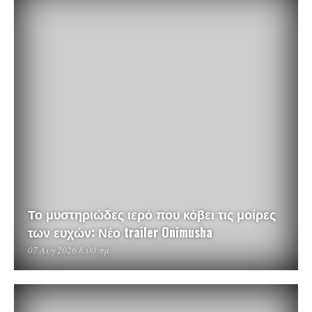
Το μυστηριώδες ιερό που κόβει τις μοίρες
των ευχών: Νέο trailer Onimusha
07 Αυγ 2026 8:00 πμ