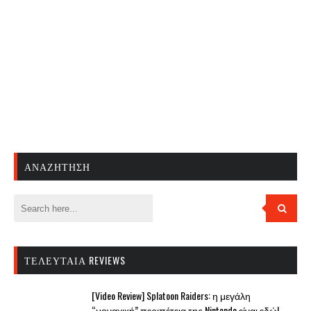
ΑΝΑΖΉΤΗΣΗ
ΤΕΛΕΥΤΑΊΑ REVIEWS
[Video Review] Splatoon Raiders: η μεγάλη
“μοναχική” περιπέτεια της Nintendo είναι εδώ!