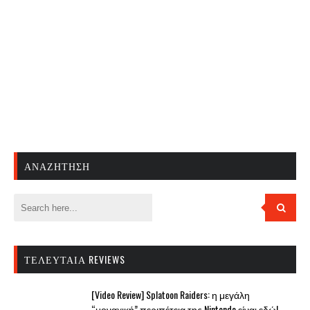
ΑΝΑΖΉΤΗΣΗ
ΤΕΛΕΥΤΑΊΑ REVIEWS
[Video Review] Splatoon Raiders: η μεγάλη
“μοναχική” περιπέτεια της Nintendo είναι εδώ!