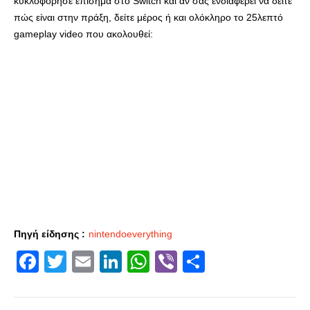
κυκλοφόρησε επίσημα στο Switch και αν σας ενδιαφέρει να δείτε
πώς είναι στην πράξη, δείτε μέρος ή και ολόκληρο το 25λεπτό
gameplay video που ακολουθεί:
Πηγή είδησης :
nintendoeverything
Facebook
Twitter
Email
LinkedIn
WhatsApp
Viber
Share