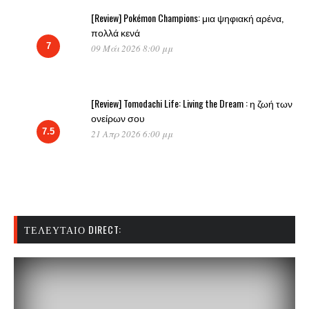
[Review] Pokémon Champions: μια ψηφιακή αρένα,
πολλά κενά
7
09 Μάι 2026 8:00 μμ
[Review] Tomodachi Life: Living the Dream : η ζωή των
ονείρων σου
7.5
21 Απρ 2026 6:00 μμ
ΤΕΛΕΥΤΑΊΟ DIRECT: