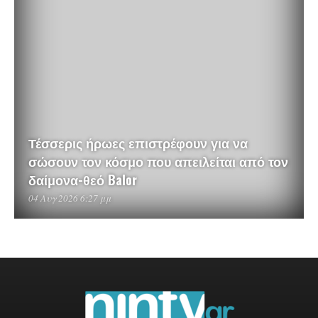
Τέσσερις ήρωες επιστρέφουν για να
σώσουν τον κόσμο που απειλείται από τον
δαίμονα-θεό Balor
04 Αυγ 2026 6:27 μμ