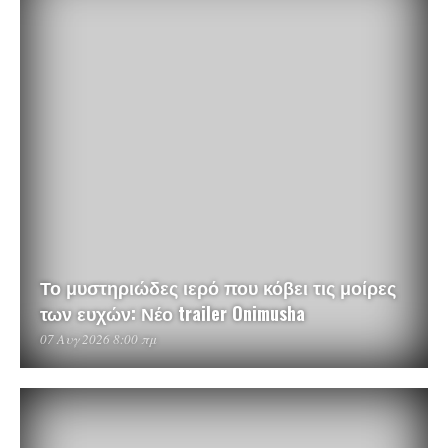
Το μυστηριώδες ιερό που κόβει τις μοίρες
των ευχών: Νέο trailer Onimusha
07 Αυγ 2026 8:00 πμ