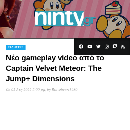
ΕΙΔΉΣΕΙΣ
Νέο gameplay video από το
Captain Velvet Meteor: The
Jump+ Dimensions
On 02 Αυγ 2022 5:00 μμ
, by
Braveheart1980