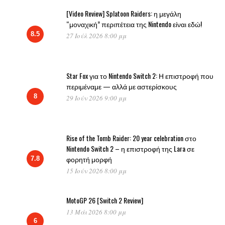
[Video Review] Splatoon Raiders: η μεγάλη
“μοναχική” περιπέτεια της Nintendo είναι εδώ!
8.5
27 Ιούλ 2026 8:00 μμ
Star Fox για το Nintendo Switch 2: Η επιστροφή που
περιμέναμε — αλλά με αστερίσκους
8
29 Ιούν 2026 9:00 μμ
Rise of the Tomb Raider: 20 year celebration στο
Nintendo Switch 2 – η επιστροφή της Lara σε
φορητή μορφή
7.8
15 Ιούν 2026 8:00 μμ
MotoGP 26 [Switch 2 Review]
13 Μάι 2026 8:00 μμ
6