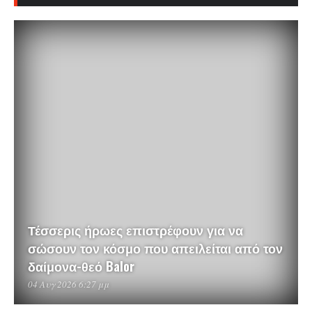
Τέσσερις ήρωες επιστρέφουν για να
σώσουν τον κόσμο που απειλείται από τον
δαίμονα-θεό Balor
04 Αυγ 2026 6:27 μμ