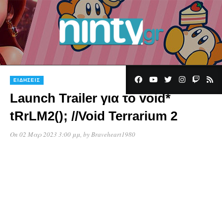
ΕΙΔΉΣΕΙΣ
Launch Trailer για το void*
tRrLM2(); //Void Terrarium 2
On 02 Μαρ 2023 3:00 μμ
, by
Braveheart1980