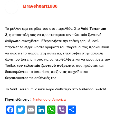
Braveheart1980
Το μέλλον έχει τις ρίζες του στο παρελθόν. Στο
Void Terrarium
2
, η αποστολή σας να προστατέψετε τον τελευταίο ζωντανό
άνθρωπο συνεχίζεται. Εξερευνήστε την τοξική ερημιά, ενώ
παράλληλα εξερευνήστε οράματα του παρελθόντος προκειμένου
να σώσετε το παρόν. Στη συνέχεια, επιστρέψτε στην ασφαλή
ζώνη του terrarium σας για να περιθάλψετε και να φροντίσετε την
Toriko,
τον τελευταίο ζωντανό άνθρωπο
, συντηρώντας και
διακοσμώντας το terrarium, παίζοντας παιχνίδια και
θεραπεύοντας τις ασθένειές της.
Το Void Terrarium 2 είναι τώρα διαθέσιμο στο Nintendo Switch!
Πηγή είδησης :
Nintendo of America
Facebook
Twitter
Email
LinkedIn
WhatsApp
Viber
Share