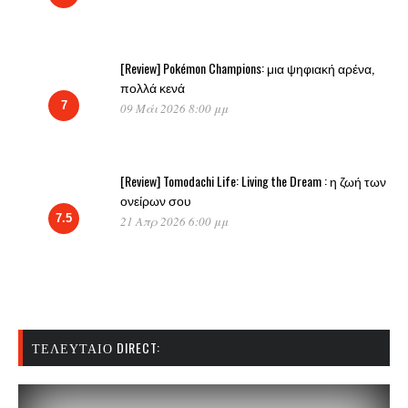
[Review] Pokémon Champions: μια ψηφιακή αρένα,
πολλά κενά
7
09 Μάι 2026 8:00 μμ
[Review] Tomodachi Life: Living the Dream : η ζωή των
ονείρων σου
7.5
21 Απρ 2026 6:00 μμ
ΤΕΛΕΥΤΑΊΟ DIRECT: