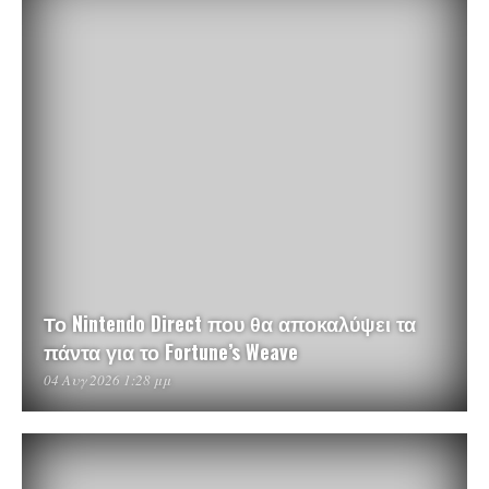
Το Nintendo Direct που θα αποκαλύψει τα
πάντα για το Fortune’s Weave
04 Αυγ 2026 1:28 μμ