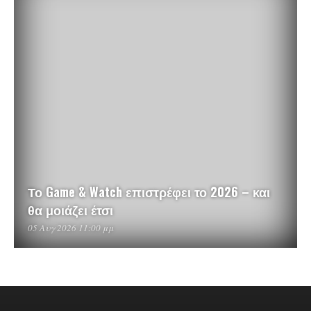
Το Game & Watch επιστρέφει το 2026 – και
θα μοιάζει έτσι
05 Αυγ 2026 11:00 μμ