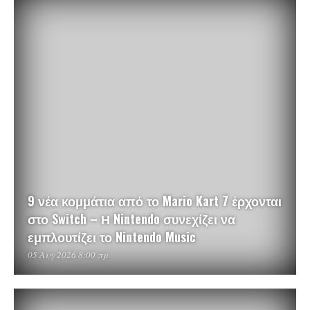
9 νέα κομμάτια από το Mario Kart 7 έρχονται
στο Switch – Η Nintendo συνεχίζει να
εμπλουτίζει το Nintendo Music
05 Αυγ 2026 8:00 πμ