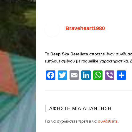
Braveheart1980
Το
Deep Sky Derelicts
αποτελεί έναν συνδυασ
εμπλουτισμένου με roguelike χαρακτηριστικά. Δ
Facebook
Twitter
Email
LinkedIn
Whats
Vibe
S
ΑΦΉΣΤΕ ΜΙΑ ΑΠΆΝΤΗΣΗ
Για να σχολιάσετε πρέπει να
συνδεθείτε
.