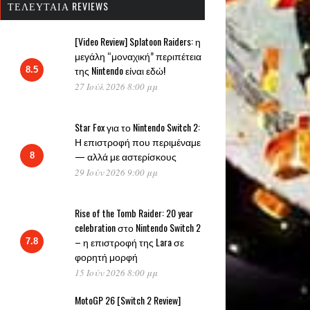
ΤΕΛΕΥΤΑΊΑ REVIEWS
[Video Review] Splatoon Raiders: η
μεγάλη “μοναχική” περιπέτεια
της Nintendo είναι εδώ!
8.5
27 Ιούλ 2026 8:00 μμ
Star Fox για το Nintendo Switch 2:
Η επιστροφή που περιμέναμε
— αλλά με αστερίσκους
8
29 Ιούν 2026 9:00 μμ
Rise of the Tomb Raider: 20 year
celebration στο Nintendo Switch 2
– η επιστροφή της Lara σε
7.8
φορητή μορφή
15 Ιούν 2026 8:00 μμ
MotoGP 26 [Switch 2 Review]