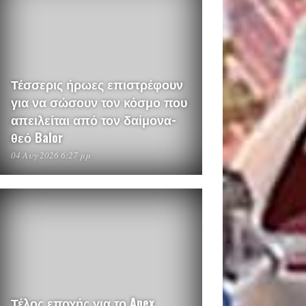
Τέσσερις ήρωες επιστρέφουν
για να σώσουν τον κόσμο που
απειλείται από τον δαίμονα-
θεό Balor
04 Αυγ 2026 6:27 μμ
Τέλος εποχής για το Apex