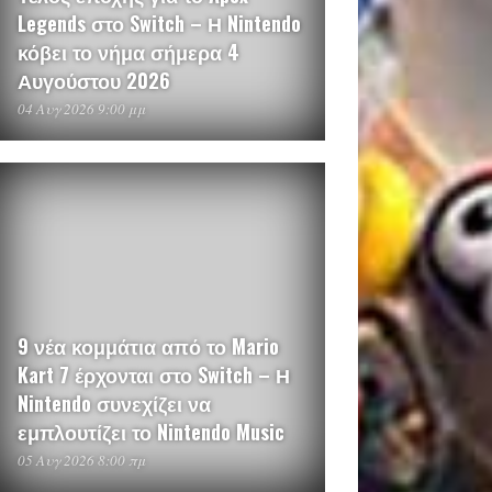
Legends στο Switch – Η Nintendo
κόβει το νήμα σήμερα 4
Αυγούστου 2026
04 Αυγ 2026 9:00 μμ
9 νέα κομμάτια από το Mario
Kart 7 έρχονται στο Switch – Η
Nintendo συνεχίζει να
εμπλουτίζει το Nintendo Music
05 Αυγ 2026 8:00 πμ