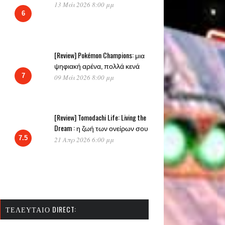
13 Μάι 2026 8:00 μμ
6
[Review] Pokémon Champions: μια
ψηφιακή αρένα, πολλά κενά
7
09 Μάι 2026 8:00 μμ
[Review] Tomodachi Life: Living the
Dream : η ζωή των ονείρων σου
7.5
21 Απρ 2026 6:00 μμ
ΤΕΛΕΥΤΑΊΟ DIRECT: