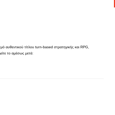
μό αυθεντικού τίτλου turn-based στρατηγικής και RPG,
είτε το αμέσως μετά:
App
r
hare