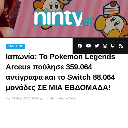
ΕΙΔΉΣΕΙΣ
Ιαπωνία: Το Pokemon Legends
Arceus πούλησε 359.064
αντίγραφα και το Switch 88.064
μονάδες ΣΕ ΜΙΑ ΕΒΔΟΜΑΔΑ!
On 14 Φεβ 2022 8:00 μμ
, by
Braveheart1980