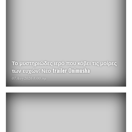
Το μυστηριώδες ιερό που κόβει τις μοίρες
των ευχών: Νέο trailer Onimusha
07 Αυγ 2026 8:00 πμ