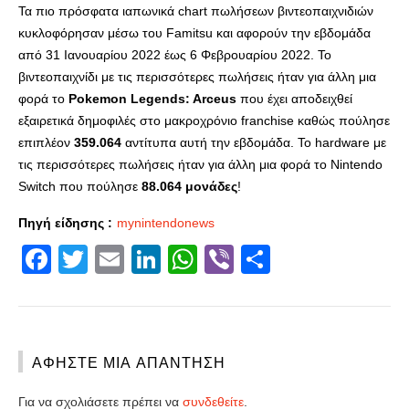
Τα πιο πρόσφατα ιαπωνικά chart πωλήσεων βιντεοπαιχνιδιών
κυκλοφόρησαν μέσω του Famitsu και αφορούν την εβδομάδα
από 31 Ιανουαρίου 2022 έως 6 Φεβρουαρίου 2022. Το
βιντεοπαιχνίδι με τις περισσότερες πωλήσεις ήταν για άλλη μια
φορά το
Pokemon Legends: Arceus
που έχει αποδειχθεί
εξαιρετικά δημοφιλές στο μακροχρόνιο franchise καθώς πούλησε
επιπλέον
359.064
αντίτυπα αυτή την εβδομάδα. Το hardware με
τις περισσότερες πωλήσεις ήταν για άλλη μια φορά το Nintendo
Switch που πούλησε
88.064 μονάδες
!
Πηγή είδησης :
mynintendonews
Facebook
Twitter
Email
LinkedIn
WhatsApp
Viber
Share
ΑΦΉΣΤΕ ΜΙΑ ΑΠΆΝΤΗΣΗ
Για να σχολιάσετε πρέπει να
συνδεθείτε
.