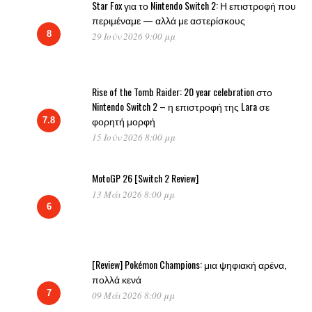
Star Fox για το Nintendo Switch 2: Η επιστροφή που
περιμέναμε — αλλά με αστερίσκους
8
29 Ιούν 2026 9:00 μμ
Rise of the Tomb Raider: 20 year celebration στο
Nintendo Switch 2 – η επιστροφή της Lara σε
φορητή μορφή
7.8
15 Ιούν 2026 8:00 μμ
MotoGP 26 [Switch 2 Review]
13 Μάι 2026 8:00 μμ
6
[Review] Pokémon Champions: μια ψηφιακή αρένα,
πολλά κενά
7
09 Μάι 2026 8:00 μμ