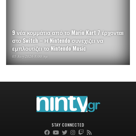
9 νέα κομμάτια από το Mario Kart 7 έρχονται
στο Switch – Η Nintendo συνεχίζει να
εμπλουτίζει το Nintendo Music
05 Αυγ 2026 8:00 πμ
STAY CONNECTED