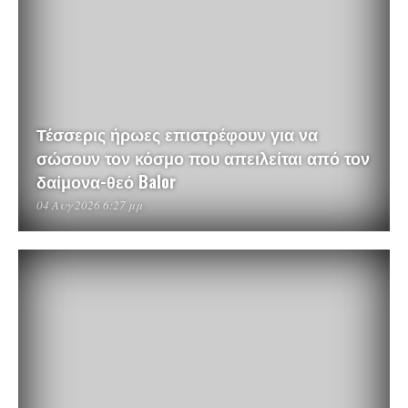
Τέσσερις ήρωες επιστρέφουν για να
σώσουν τον κόσμο που απειλείται από τον
δαίμονα-θεό Balor
04 Αυγ 2026 6:27 μμ