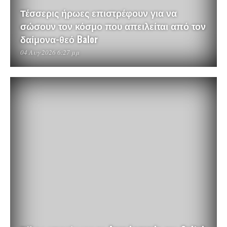
Τέσσερις ήρωες επιστρέφουν για να
σώσουν τον κόσμο που απειλείται από τον
δαίμονα-θεό Balor
04 Αυγ 2026 6:27 μμ