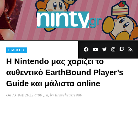
ΕΙΔΉΣΕΙΣ
Η Nintendo μας χαρίζει το
αυθεντικό EarthBound Player’s
Guide και μάλιστα οnline
On 13 Φεβ 2022 8:00 μμ
, by
Braveheart1980