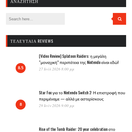
ΑΝΑΖΉΤΗΣΗ
ΤΕΛΕΥΤΑΊΑ REVIEWS
[Video Review] Splatoon Raiders: η μεγάλη
“μοναχική” περιπέτεια της Nintendo είναι εδώ!
8.5
27 Ιούλ 2026 8:00 μμ
Star Fox για το Nintendo Switch 2: Η επιστροφή που
περιμέναμε — αλλά με αστερίσκους
8
29 Ιούν 2026 9:00 μμ
Rise of the Tomb Raider: 20 year celebration στο