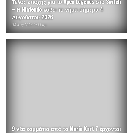
Τέλος εποχής για το Apex Legends στο Switch
– Η Nintendo κόβει το νήμα σήμερα 4
Αυγούστου 2026
04 Αυγ 2026 9:00 μμ
9 νέα κομμάτια από το Mario Kart 7 έρχονται