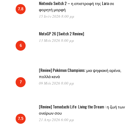
Nintendo Switch 2 – η επιστροφή της Lara σε
φορητή μορφή
7.8
15 Ιούν 2026 8:00 μμ
MotoGP 26 [Switch 2 Review]
13 Μάι 2026 8:00 μμ
6
[Review] Pokémon Champions: μια ψηφιακή αρένα,
πολλά κενά
7
09 Μάι 2026 8:00 μμ
[Review] Tomodachi Life: Living the Dream : η ζωή των
ονείρων σου
7.5
21 Απρ 2026 6:00 μμ