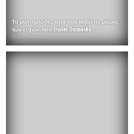
Το μυστηριώδες ιερό που κόβει τις μοίρες
των ευχών: Νέο trailer Onimusha
07 Αυγ 2026 8:00 πμ