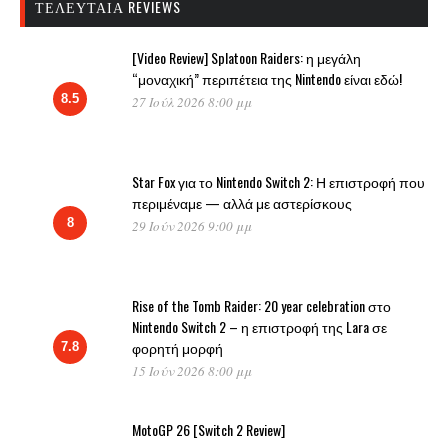
ΤΕΛΕΥΤΑΊΑ REVIEWS
[Video Review] Splatoon Raiders: η μεγάλη
“μοναχική” περιπέτεια της Nintendo είναι εδώ!
8.5
27 Ιούλ 2026 8:00 μμ
Star Fox για το Nintendo Switch 2: Η επιστροφή που
περιμέναμε — αλλά με αστερίσκους
8
29 Ιούν 2026 9:00 μμ
Rise of the Tomb Raider: 20 year celebration στο
Nintendo Switch 2 – η επιστροφή της Lara σε
φορητή μορφή
7.8
15 Ιούν 2026 8:00 μμ
MotoGP 26 [Switch 2 Review]