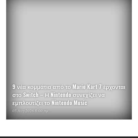
9 νέα κομμάτια από το Mario Kart 7 έρχονται
στο Switch – Η Nintendo συνεχίζει να
εμπλουτίζει το Nintendo Music
05 Αυγ 2026 8:00 πμ