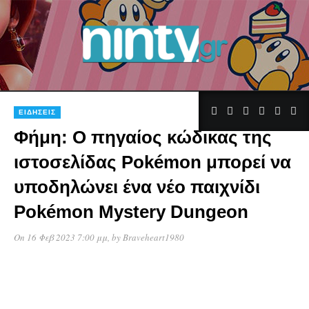
ΕΙΔΉΣΕΙΣ
Φήμη: Ο πηγαίος κώδικας της
ιστοσελίδας Pokémon μπορεί να
υποδηλώνει ένα νέο παιχνίδι
Pokémon Mystery Dungeon
On 16 Φεβ 2023 7:00 μμ
, by
Braveheart1980