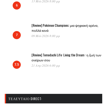
13 Μάι 2026 8:00 μμ
6
[Review] Pokémon Champions: μια ψηφιακή αρένα,
πολλά κενά
7
09 Μάι 2026 8:00 μμ
[Review] Tomodachi Life: Living the Dream : η ζωή των
ονείρων σου
7.5
21 Απρ 2026 6:00 μμ
ΤΕΛΕΥΤΑΊΟ DIRECT: