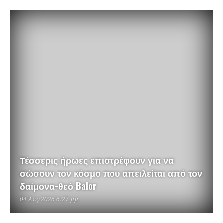
Τέσσερις ήρωες επιστρέφουν για να
σώσουν τον κόσμο που απειλείται από τον
δαίμονα-θεό Balor
04 Αυγ 2026 6:27 μμ