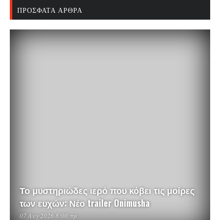
ΠΡΌΣΦΑΤΑ ΆΡΘΡΑ
Το μυστηριώδες ιερό που κόβει τις μοίρες
των ευχών: Νέο trailer Onimusha
07 Αυγ 2026 8:00 πμ