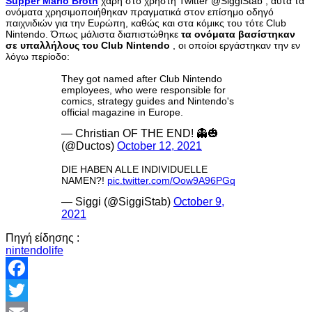
Supper Mario Broth
χάρη στο χρήστη Twitter @SiggiStab , αυτά τα
ονόματα χρησιμοποιήθηκαν πραγματικά στον επίσημο οδηγό
παιχνιδιών για την Ευρώπη, καθώς και στα κόμικς του τότε Club
Nintendo. Όπως μάλιστα διαπιστώθηκε
τα ονόματα βασίστηκαν
σε υπαλλήλους του Club Nintendo
, οι οποίοι εργάστηκαν την εν
λόγω περίοδο:
They got named after Club Nintendo
employees, who were responsible for
comics, strategy guides and Nintendo's
official magazine in Europe.
— Christian OF THE END! 👻🎃
(@Ductos)
October 12, 2021
DIE HABEN ALLE INDIVIDUELLE
NAMEN?!
pic.twitter.com/Oow9A96PGq
— Siggi (@SiggiStab)
October 9,
2021
Πηγή είδησης :
nintendolife
Facebook