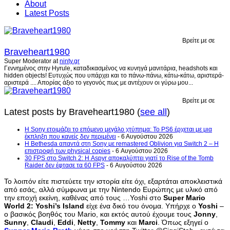
About
Latest Posts
Βρείτε με σε
Braveheart1980
Super Moderator
at
ninty.gr
Γεννημένος στην Hyrule, καταδικασμένος να κυνηγά μανιτάρια, headshots και
hidden objects! Ευτυχώς που υπάρχει και το πάνω-πάνω, κάτω-κάτω, αριστερά-
αριστερά .... Απορίας άξιο το γεγονός πως με αντέχουν οι γύρω μου...
Βρείτε με σε
Latest posts by Braveheart1980
(
see all
)
Η Sony ετοιμάζει το επόμενο μεγάλο χτύπημα: Το PS6 έρχεται με μια
έκπληξη που κανείς δεν περιμένει
- 6 Αυγούστου 2026
Η Bethesda απαντά στη Sony με remastered Oblivion για Switch 2 – Η
επιστροφή των physical copies
- 6 Αυγούστου 2026
30 FPS στο Switch 2: Η Aspyr αποκαλύπτει γιατί το Rise of the Tomb
Raider δεν έφτασε τα 60 FPS
- 6 Αυγούστου 2026
Το λοιπόν είτε πιστεύετε την ιστορία είτε όχι, εξαρτάται αποκλειστικά
από εσάς, αλλά σύμφωνα με την Nintendo Ευρώπης με υλικό από
την εποχή εκείνη, καθένας από τους …Yoshi στο
Super Mario
World 2: Yoshi’s Island
είχε ένα δικό του όνομα. Υπήρχε ο
Yoshi
–
ο βασικός βοηθός του Mario, και εκτός αυτού έχουμε τους
Jonny
,
Sunny
,
Claudi
,
Eddi
,
Netty
,
Tommy
και
Marci
. Όπως εξηγεί ο