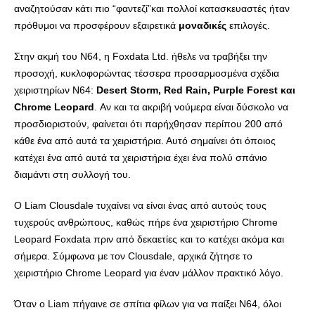
αναζητούσαν κάτι πιο “φαντεζί”και πολλοί κατασκευαστές ήταν
πρόθυμοι να προσφέρουν εξαιρετικά
μοναδικές
επιλογές.
Στην ακμή του N64, η Foxdata Ltd. ήθελε να τραβήξει την
προσοχή, κυκλοφορώντας τέσσερα προσαρμοσμένα σχέδια
χειριστηρίων N64:
Desert Storm, Red Rain, Purple Forest και
Chrome Leopard
. Αν και τα ακριβή νούμερα είναι δύσκολο να
προσδιοριστούν, φαίνεται ότι παρήχθησαν περίπου 200 από
κάθε ένα από αυτά τα χειριστήρια. Αυτό σημαίνει ότι όποιος
κατέχει ένα από αυτά τα χειριστήρια έχει ένα πολύ σπάνιο
διαμάντι στη συλλογή του.
Ο Liam Clousdale τυχαίνει να είναι ένας από αυτούς τους
τυχερούς ανθρώπους, καθώς πήρε ένα χειριστήριο Chrome
Leopard Foxdata πριν από δεκαετίες και το κατέχει ακόμα και
σήμερα. Σύμφωνα με τον Clousdale, αρχικά ζήτησε το
χειριστήριο Chrome Leopard για έναν μάλλον πρακτικό λόγο.
Όταν ο Liam πήγαινε σε σπίτια φίλων για να παίξει N64, όλοι