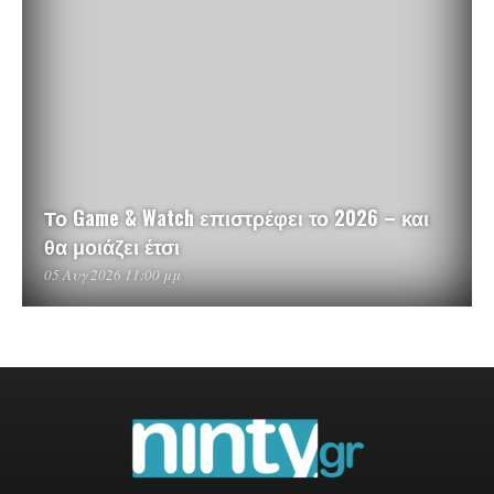
Το Game & Watch επιστρέφει το 2026 – και
θα μοιάζει έτσι
05 Αυγ 2026 11:00 μμ