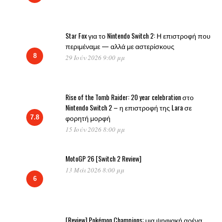
Star Fox για το Nintendo Switch 2: Η επιστροφή που
περιμέναμε — αλλά με αστερίσκους
8
29 Ιούν 2026 9:00 μμ
Rise of the Tomb Raider: 20 year celebration στο
Nintendo Switch 2 – η επιστροφή της Lara σε
φορητή μορφή
7.8
15 Ιούν 2026 8:00 μμ
MotoGP 26 [Switch 2 Review]
13 Μάι 2026 8:00 μμ
6
[Review] Pokémon Champions: μια ψηφιακή αρένα,