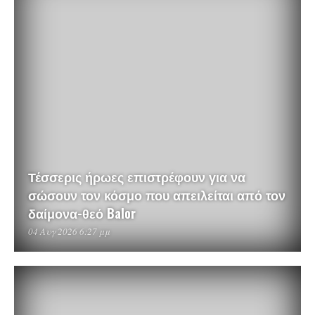
Τέσσερις ήρωες επιστρέφουν για να
σώσουν τον κόσμο που απειλείται από τον
δαίμονα-θεό Balor
04 Αυγ 2026 6:27 μμ