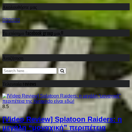
Ακολουθήστε μας
Το επίσημο facebook group μας!!
Αναζήτηση
Τελευταία reviews
8.5
[Video Review] Splatoon Raiders: η
μεγάλη “μοναχική” περιπέτεια