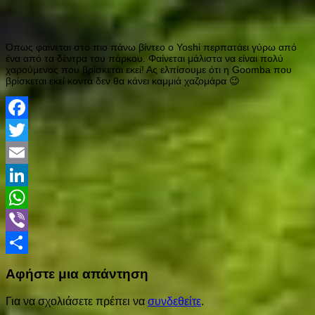
Όπως φαίνεται στο πιο πάνω βίντεο ο Yoshi περπατάει γύρω από
ένα από τα δέντρα του πάρκου. Φαίνεται μάλιστα να είναι πολύ
χαρούμενος που βρίσκεται εκεί! Ας ελπίσουμε ότι η Goomba που
βρίσκεται εκεί κοντά δεν θα κάνει καμμιά χαζομάρα 😉
Facebook
Twitter
Email
LinkedIn
WhatsApp
Viber
Share
Αφήστε μια απάντηση
Για να σχολιάσετε πρέπει να
συνδεθείτε
.