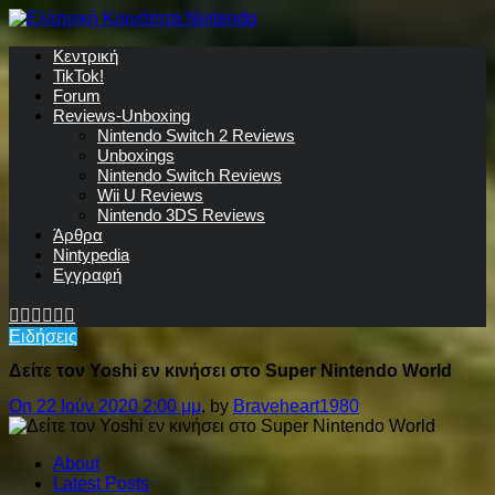
Κεντρική
TikTok!
Forum
Reviews-Unboxing
Nintendo Switch 2 Reviews
Unboxings
Nintendo Switch Reviews
Wii U Reviews
Nintendo 3DS Reviews
Άρθρα
Nintypedia
Εγγραφή
Ειδήσεις
Δείτε τον Yoshi εν κινήσει στο Super Nintendo World
On 22 Ιούν 2020 2:00 μμ
, by
Braveheart1980
About
Latest Posts