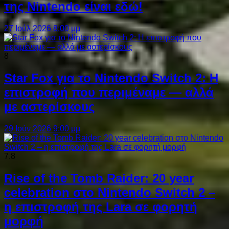
της Nintendo είναι εδώ!
27 Ιούλ 2026 8:00 μμ
8
Star Fox για το Nintendo Switch 2: Η
επιστροφή που περιμέναμε — αλλά
με αστερίσκους
29 Ιούν 2026 9:00 μμ
7.8
Rise of the Tomb Raider: 20 year
celebration στο Nintendo Switch 2 –
η επιστροφή της Lara σε φορητή
μορφή