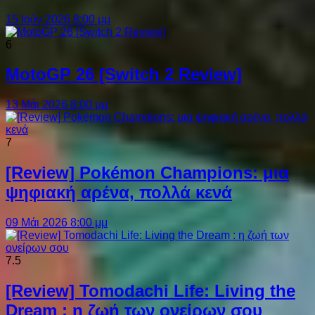
15 Ιούν 2026 8:00 μμ
6
MotoGP 26 [Switch 2 Review]
13 Μάι 2026 8:00 μμ
7
[Review] Pokémon Champions: μια
ψηφιακή αρένα, πολλά κενά
09 Μάι 2026 8:00 μμ
7.5
[Review] Tomodachi Life: Living the
Dream : η ζωή των ονείρων σου