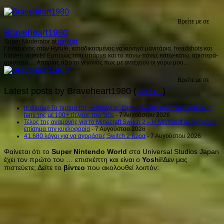
Βρείτε με σε
Braveheart1980
Super Moderator
at
ninty.gr
Γεννημένος στην Hyrule, καταδικασμένος να κυνηγά μανιτάρια, headshots και
hidden objects! Ευτυχώς που υπάρχει και το πάνω-πάνω, κάτω-κάτω, αριστερά-
αριστερά .... Απορίας άξιο το γεγονός πως με αντέχουν οι γύρω μου...
Βρείτε με σε
Latest posts by Braveheart1980
(
see all
)
[Editorial] Το τίμημα της νοσταλγίας: Όταν η Nintendo προκάλεσε τους
fans της με 100+ τίτλους του ’90s
- 7 Αυγούστου 2026
Τέλος της αναμονής για το Minecraft Switch 2 – Η Microsoft ανακοινώνει
επίσημα την κυκλοφορία
- 7 Αυγούστου 2026
41.680 λόγοι για να αγοράσεις Switch 2 τώρα
- 7 Αυγούστου 2026
Φαίνεται ότι το
Super Nintendo World
στα Universal Studios Japan
έχει τον πρώτο του … επισκέπτη και είναι ο
Yoshi
!Δεν μας
πιστεύετε; Δείτε το
βίντεο
που ακολουθεί λοιπόν: